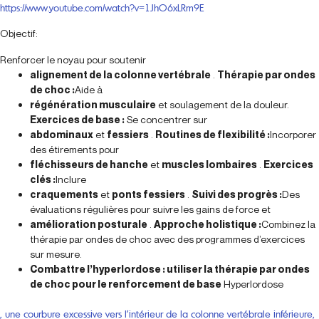
https://www.youtube.com/watch?v=1JhO6xLRm9E
Objectif:
Renforcer le noyau pour soutenir
alignement de la colonne vertébrale
.
Thérapie par ondes
de choc :
Aide à
régénération musculaire
et soulagement de la douleur.
Exercices de base :
Se concentrer sur
abdominaux
et
fessiers
.
Routines de flexibilité :
Incorporer
des étirements pour
fléchisseurs de hanche
et
muscles lombaires
.
Exercices
clés :
Inclure
craquements
et
ponts fessiers
.
Suivi des progrès :
Des
évaluations régulières pour suivre les gains de force et
amélioration posturale
.
Approche holistique :
Combinez la
thérapie par ondes de choc avec des programmes d’exercices
sur mesure.
Combattre l’hyperlordose : utiliser la thérapie par ondes
de choc pour le renforcement de base
Hyperlordose
, une courbure excessive vers l’intérieur de la colonne vertébrale inférieure,