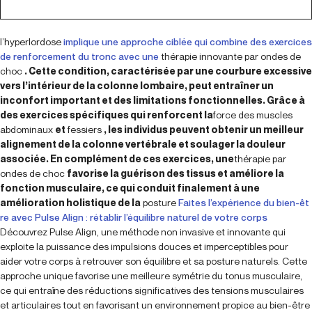
l’hyperlordose
implique une approche ciblée qui combine des exercices
de renforcement du tronc avec une
thérapie innovante par ondes de
choc
. Cette condition, caractérisée par une courbure excessive
vers l’intérieur de la colonne lombaire, peut entraîner un
inconfort important et des limitations fonctionnelles. Grâce à
des exercices spécifiques qui renforcent la
force des muscles
abdominaux
et
fessiers
, les individus peuvent obtenir un meilleur
alignement de la colonne vertébrale et soulager la douleur
associée. En complément de ces exercices, une
thérapie par
ondes de choc
favorise la guérison des tissus et améliore la
fonction musculaire, ce qui conduit finalement à une
amélioration holistique de la
posture
Faites l’expérience du bien-êt
re avec Pulse Align : rétablir l’équilibre naturel de votre corps
Découvrez Pulse Align, une méthode non invasive et innovante qui
exploite la puissance des impulsions douces et imperceptibles pour
aider votre corps à retrouver son équilibre et sa posture naturels. Cette
approche unique favorise une meilleure symétrie du tonus musculaire,
ce qui entraîne des réductions significatives des tensions musculaires
et articulaires tout en favorisant un environnement propice au bien-être