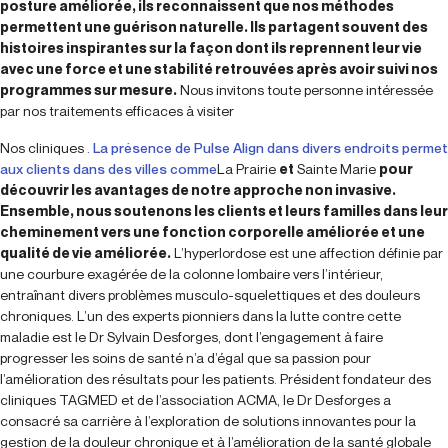
posture améliorée, ils reconnaissent que nos méthodes
permettent une guérison naturelle. Ils partagent souvent des
histoires inspirantes sur la façon dont ils reprennent leur vie
avec une force et une stabilité retrouvées après avoir suivi nos
programmes sur mesure.
Nous invitons toute personne intéressée
par nos traitements efficaces à visiter
Nos cliniques
. La présence de Pulse Align dans divers endroits permet
aux clients dans des villes comme
La Prairie
et
Sainte Marie
pour
découvrir les avantages de notre approche non invasive.
Ensemble, nous soutenons les clients et leurs familles dans leur
cheminement vers une fonction corporelle améliorée et une
qualité de vie améliorée.
L’hyperlordose est une affection définie par
une courbure exagérée de la colonne lombaire vers l’intérieur,
entraînant divers problèmes musculo-squelettiques et des douleurs
chroniques. L’un des experts pionniers dans la lutte contre cette
maladie est le Dr Sylvain Desforges, dont l’engagement à faire
progresser les soins de santé n’a d’égal que sa passion pour
l’amélioration des résultats pour les patients. Président fondateur des
cliniques TAGMED et de l’association ACMA, le Dr Desforges a
consacré sa carrière à l’exploration de solutions innovantes pour la
gestion de la douleur chronique et à l’amélioration de la santé globale