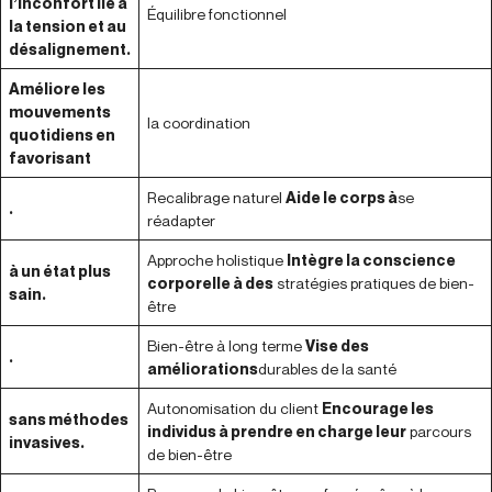
l’inconfort lié à
Équilibre fonctionnel
la tension et au
désalignement.
Améliore les
mouvements
la coordination
quotidiens en
favorisant
Recalibrage naturel
Aide le corps à
se
.
réadapter
Approche holistique
Intègre la conscience
à un état plus
corporelle à des
stratégies pratiques de bien-
sain.
être
Bien-être à long terme
Vise des
.
améliorations
durables de la santé
Autonomisation du client
Encourage les
sans méthodes
individus à prendre en charge leur
parcours
invasives.
de bien-être