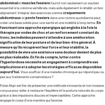
abdominal
et
muscles fessiers
fournit non seulement un soutien
essentiel à la colonne vertébrale, mais aide également à rétablir un bon
alignement. Intégrer des exercices comme
craquements
abdominaux
et
ponts fessiers
dans une routine quotidienne peut
créer une base solide pour une santé et une mobilité à long terme.
En
favorisant une approche synergique qui englobe à la fois la
thérapie par ondes de choc et un renforcement constant du
tronc, les individus peuvent s’attendre à une amélioration
significative de leur posture et de leur bien-être général. À
mesure qu’ils récupèrent leur force et leur stabilité, la
possibilité de vivre une existence sans douleur devient de plus
en plus réalisable. En fin de compte, lutter contre
l’hyperlordose nécessite un engagement à comprendre ses
implications et à adopter les stratégies efficaces disponibles
aujourd’hui.
Vous souffrez d’une maladie chronique qui répond peu ou
pas aux traitements conservateurs ?
Pulse Align est fier de présenter une méthode innovante et non invasive
conçue pour aider à restaurer l’équilibre et la posture naturels du corps
grâce à des impulsions douces et imperceptibles. Cette approche
engage le corps d’une manière qui favorise