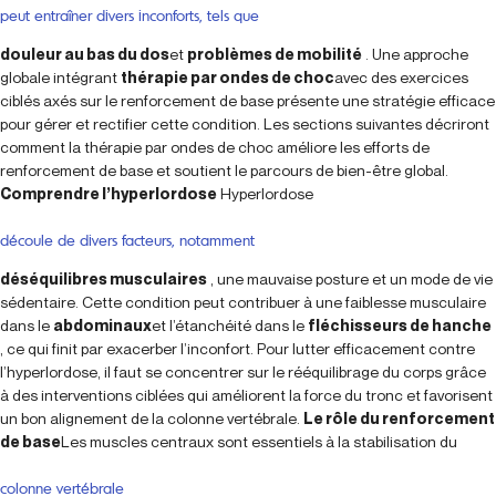
peut entraîner divers inconforts, tels que
douleur au bas du dos
et
problèmes de mobilité
. Une approche
globale intégrant
thérapie par ondes de choc
avec des exercices
ciblés axés sur le renforcement de base présente une stratégie efficace
pour gérer et rectifier cette condition. Les sections suivantes décriront
comment la thérapie par ondes de choc améliore les efforts de
renforcement de base et soutient le parcours de bien-être global.
Comprendre l’hyperlordose
Hyperlordose
découle de divers facteurs, notamment
déséquilibres musculaires
, une mauvaise posture et un mode de vie
sédentaire. Cette condition peut contribuer à une faiblesse musculaire
dans le
abdominaux
et l’étanchéité dans le
fléchisseurs de hanche
, ce qui finit par exacerber l’inconfort. Pour lutter efficacement contre
l’hyperlordose, il faut se concentrer sur le rééquilibrage du corps grâce
à des interventions ciblées qui améliorent la force du tronc et favorisent
un bon alignement de la colonne vertébrale.
Le rôle du renforcement
de base
Les muscles centraux sont essentiels à la stabilisation du
colonne vertébrale