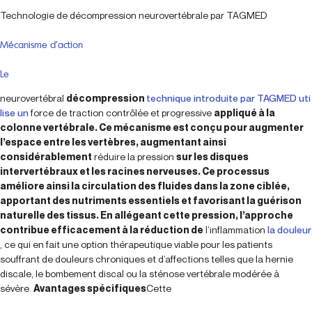
Technologie de décompression neurovertébrale par TAGMED
Mécanisme d’action
Le
neurovertébral
décompression
technique introduite par TAGMED uti
lise un
force de traction contrôlée et progressive
appliqué à la
colonne vertébrale. Ce mécanisme est conçu pour augmenter
l’espace entre les vertèbres, augmentant ainsi
considérablement
réduire la pression
sur les disques
intervertébraux et les racines nerveuses. Ce processus
améliore ainsi la circulation des fluides dans la zone ciblée,
apportant des nutriments essentiels et favorisant la guérison
naturelle des tissus. En allégeant cette pression, l’approche
contribue efficacement à la réduction de
l’inflammation
la douleur
, ce qui en fait une option thérapeutique viable pour les patients
souffrant de douleurs chroniques et d’affections telles que la hernie
discale, le bombement discal ou la sténose vertébrale modérée à
sévère.
Avantages spécifiques
Cette