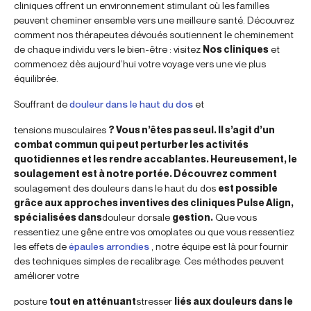
cliniques offrent un environnement stimulant où les familles
peuvent cheminer ensemble vers une meilleure santé. Découvrez
comment nos thérapeutes dévoués soutiennent le cheminement
de chaque individu vers le bien-être : visitez
Nos cliniques
et
commencez dès aujourd’hui votre voyage vers une vie plus
équilibrée.
Souffrant de
douleur dans le haut du dos
et
tensions musculaires
? Vous n’êtes pas seul. Il s’agit d’un
combat commun qui peut perturber les activités
quotidiennes et les rendre accablantes. Heureusement, le
soulagement est à notre portée. Découvrez comment
soulagement des douleurs dans le haut du dos
est possible
grâce aux approches inventives des cliniques Pulse Align,
spécialisées dans
douleur dorsale
gestion.
Que vous
ressentiez une gêne entre vos omoplates ou que vous ressentiez
les effets de
épaules arrondies
, notre équipe est là pour fournir
des techniques simples de recalibrage. Ces méthodes peuvent
améliorer votre
posture
tout en atténuant
stresser
liés aux douleurs dans le