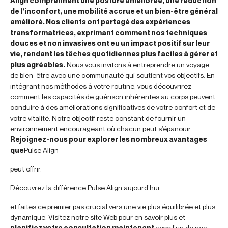
Align comprennent une posture améliorée, une réduction
de l’inconfort, une mobilité accrue et un bien-être général
amélioré. Nos clients ont partagé des expériences
transformatrices, exprimant comment nos techniques
douces et non invasives ont eu un impact positif sur leur
vie, rendant les tâches quotidiennes plus faciles à gérer et
plus agréables.
Nous vous invitons à entreprendre un voyage
de bien-être avec une communauté qui soutient vos objectifs. En
intégrant nos méthodes à votre routine, vous découvrirez
comment les capacités de guérison inhérentes au corps peuvent
conduire à des améliorations significatives de votre confort et de
votre vitalité. Notre objectif reste constant de fournir un
environnement encourageant où chacun peut s’épanouir.
Rejoignez-nous pour explorer les nombreux avantages
que
Pulse Align
peut offrir.
Découvrez la différence Pulse Align aujourd’hui
et faites ce premier pas crucial vers une vie plus équilibrée et plus
dynamique. Visitez notre site Web pour en savoir plus et
planifiez votre consultation maintenant
avec l’un de nos