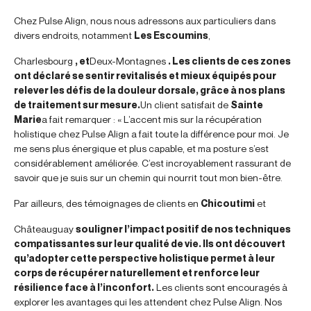
Chez Pulse Align, nous nous adressons aux particuliers dans
divers endroits, notamment
Les Escoumins
,
Charlesbourg
, et
Deux-Montagnes
. Les clients de ces zones
ont déclaré se sentir revitalisés et mieux équipés pour
relever les défis de la douleur dorsale, grâce à nos plans
de traitement sur mesure.
Un client satisfait de
Sainte
Marie
a fait remarquer : « L’accent mis sur la récupération
holistique chez Pulse Align a fait toute la différence pour moi. Je
me sens plus énergique et plus capable, et ma posture s’est
considérablement améliorée. C’est incroyablement rassurant de
savoir que je suis sur un chemin qui nourrit tout mon bien-être.
Par ailleurs, des témoignages de clients en
Chicoutimi
et
Châteauguay
souligner l’impact positif de nos techniques
compatissantes sur leur qualité de vie. Ils ont découvert
qu’adopter cette perspective holistique permet à leur
corps de récupérer naturellement et renforce leur
résilience face à l’inconfort.
Les clients sont encouragés à
explorer les avantages qui les attendent chez Pulse Align. Nos