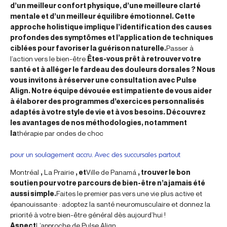
d’un meilleur confort physique, d’une meilleure clarté
mentale et d’un meilleur équilibre émotionnel. Cette
approche holistique implique l’identification des causes
profondes des symptômes et l’application de techniques
ciblées pour favoriser la guérison naturelle.
Passer à
l’action vers le bien-être
Êtes-vous prêt à retrouver votre
santé et à alléger le fardeau des douleurs dorsales ? Nous
vous invitons à réserver une consultation avec Pulse
Align. Notre équipe dévouée est impatiente de vous aider
à élaborer des programmes d’exercices personnalisés
adaptés à votre style de vie et à vos besoins. Découvrez
les avantages de nos méthodologies, notamment
la
thérapie par ondes de choc
pour un soulagement accru. Avec des succursales partout
Montréal
,
La Prairie
, et
Ville de Panamá
, trouver le bon
soutien pour votre parcours de bien-être n’a jamais été
aussi simple.
Faites le premier pas vers une vie plus active et
épanouissante : adoptez la santé neuromusculaire et donnez la
priorité à votre bien-être général dès aujourd’hui !
Aspect
L’approche de Pulse Align