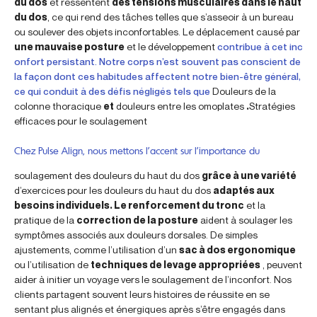
du dos
et ressentent
des tensions musculaires dans le haut
du dos
, ce qui rend des tâches telles que s’asseoir à un bureau
ou soulever des objets inconfortables. Le déplacement causé par
une mauvaise posture
et le développement
contribue à cet inc
onfort persistant. Notre corps n’est souvent pas conscient de
la façon dont ces habitudes affectent notre bien-être général,
ce qui conduit à des défis négligés tels que
Douleurs de la
colonne thoracique
et
douleurs entre les omoplates
.
Stratégies
efficaces pour le soulagement
Chez Pulse Align, nous mettons l’accent sur l’importance du
soulagement des douleurs du haut du dos
grâce à une variété
d’exercices pour les douleurs du haut du dos
adaptés aux
besoins individuels. Le renforcement du tronc
et la
pratique de la
correction de la posture
aident à soulager les
symptômes associés aux douleurs dorsales. De simples
ajustements, comme l’utilisation d’un
sac à dos ergonomique
ou l’utilisation de
techniques de levage appropriées
, peuvent
aider à initier un voyage vers le soulagement de l’inconfort. Nos
clients partagent souvent leurs histoires de réussite en se
sentant plus alignés et énergiques après s’être engagés dans