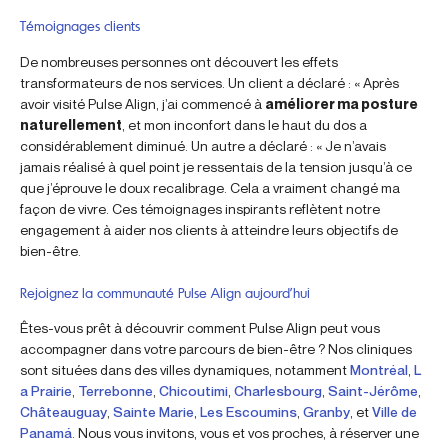
Témoignages clients
De nombreuses personnes ont découvert les effets
transformateurs de nos services. Un client a déclaré : « Après
avoir visité Pulse Align, j’ai commencé à
améliorer ma posture
naturellement
, et mon inconfort dans le haut du dos a
considérablement diminué. Un autre a déclaré : « Je n’avais
jamais réalisé à quel point je ressentais de la tension jusqu’à ce
que j’éprouve le doux recalibrage. Cela a vraiment changé ma
façon de vivre. Ces témoignages inspirants reflètent notre
engagement à aider nos clients à atteindre leurs objectifs de
bien-être.
Rejoignez la communauté Pulse Align aujourd’hui
Êtes-vous prêt à découvrir comment Pulse Align peut vous
accompagner dans votre parcours de bien-être ? Nos cliniques
sont situées dans des villes dynamiques, notamment
Montréal
,
L
a Prairie
,
Terrebonne
,
Chicoutimi
,
Charlesbourg
,
Saint-Jérôme
,
Châteauguay
,
Sainte Marie
,
Les Escoumins
,
Granby
, et
Ville de
Panamá
. Nous vous invitons, vous et vos proches, à réserver une