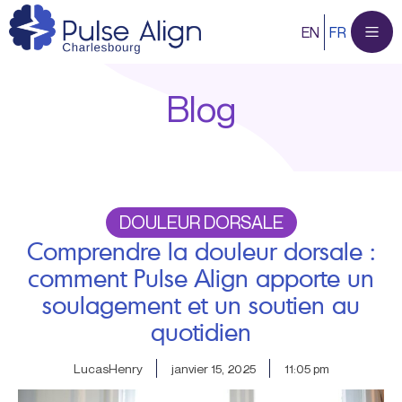
Aller
EN
FR
au
contenu
Blog
DOULEUR DORSALE
Comprendre la douleur dorsale :
comment Pulse Align apporte un
soulagement et un soutien au
quotidien
LucasHenry
janvier 15, 2025
11:05 pm