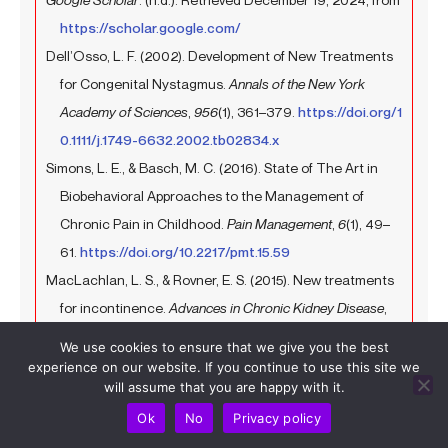
https://scholar.google.com/
Dell’Osso, L. F. (2002). Development of New Treatments
for Congenital Nystagmus.
Annals of the New York
Academy of Sciences
,
956
(1), 361–379.
https://doi.org/1
0.1111/j.1749-6632.2002.tb02834.x
Simons, L. E., & Basch, M. C. (2016). State of The Art in
Biobehavioral Approaches to the Management of
Chronic Pain in Childhood.
Pain Management
,
6
(1), 49–
61.
https://doi.org/10.2217/pmt.15.59
MacLachlan, L. S., & Rovner, E. S. (2015). New treatments
for incontinence.
Advances in Chronic Kidney Disease
,
22
(4), 279–288.
https://www.sciencedirect.com/scie
We use cookies to ensure that we give you the best
nce/article/pii/S1548559515000397
experience on our website. If you continue to use this site we
will assume that you are happy with it.
Eslamian, F., Jahanjoo, F., Dolatkhah, N., Pishgahi, A., &
Ok
No
Privacy policy
Pirani, A. (2020). Relative effectiveness of
electroacupuncture and biofeedback in the treatment