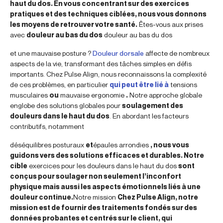
haut du dos. En vous concentrant sur des exercices
pratiques et des techniques ciblées, nous vous donnons
les moyens de retrouver votre santé.
Êtes-vous aux prises
avec
douleur au bas du dos
douleur au bas du dos
et une mauvaise posture ?
Douleur dorsale
affecte de nombreux
aspects de la vie, transformant des tâches simples en défis
importants. Chez Pulse Align, nous reconnaissons la complexité
de ces problèmes, en particulier
qui peut être lié à
tensions
musculaires
ou
mauvaise ergonomie
.
Notre approche globale
englobe des solutions globales pour
soulagement des
douleurs dans le haut du dos
. En abordant les facteurs
contributifs, notamment
déséquilibres posturaux
et
épaules arrondies
, nous vous
guidons vers des solutions efficaces et durables. Notre
cible
exercices pour les douleurs dans le haut du dos
sont
conçus pour soulager non seulement l’inconfort
physique mais aussi les aspects émotionnels liés à une
douleur continue.
Notre mission
Chez Pulse Align, notre
mission est de fournir des traitements fondés sur des
données probantes et centrés sur le client, qui