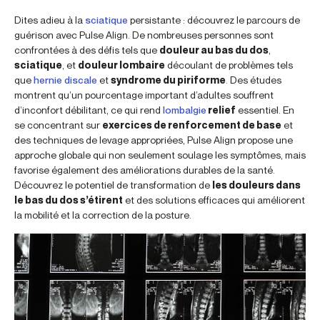
Dites adieu à la
sciatique
persistante : découvrez le parcours de
guérison avec Pulse Align. De nombreuses personnes sont
confrontées à des défis tels que
douleur au bas du dos
,
sciatique
, et
douleur lombaire
découlant de problèmes tels
que
hernie discale
et
syndrome du piriforme
. Des études
montrent qu’un pourcentage important d’adultes souffrent
d’inconfort débilitant, ce qui rend
lombalgie
relief
essentiel. En
se concentrant sur
exercices de renforcement de base
et
des techniques de levage appropriées, Pulse Align propose une
approche globale qui non seulement soulage les symptômes, mais
favorise également des améliorations durables de la santé.
Découvrez le potentiel de transformation de
les douleurs dans
le bas du dos s’étirent
et des solutions efficaces qui améliorent
la mobilité et la correction de la posture.