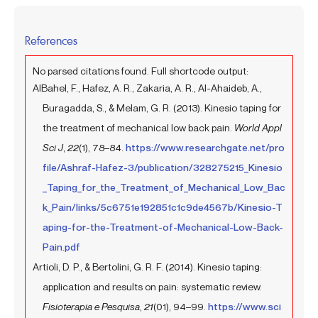
References
No parsed citations found. Full shortcode output:
AlBahel, F., Hafez, A. R., Zakaria, A. R., Al-Ahaideb, A.,
Buragadda, S., & Melam, G. R. (2013). Kinesio taping for
the treatment of mechanical low back pain.
World Appl
Sci J
,
22
(1), 78–84.
https://www.researchgate.net/pro
file/Ashraf-Hafez-3/publication/328275215_Kinesio
_Taping_for_the_Treatment_of_Mechanical_Low_Bac
k_Pain/links/5c6751e192851c1c9de4567b/Kinesio-T
aping-for-the-Treatment-of-Mechanical-Low-Back-
Pain.pdf
Artioli, D. P., & Bertolini, G. R. F. (2014). Kinesio taping:
application and results on pain: systematic review.
Fisioterapia e Pesquisa
,
21
(01), 94–99.
https://www.sci