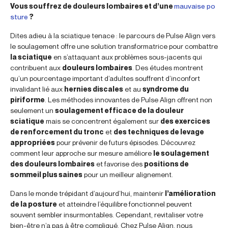
Vous souffrez de douleurs lombaires et d’une
mauvaise po
sture
?
Dites adieu à la sciatique tenace : le parcours de Pulse Align vers
le soulagement offre une solution transformatrice pour combattre
la sciatique
en s’attaquant aux problèmes sous-jacents qui
contribuent aux
douleurs lombaires
. Des études montrent
qu’un pourcentage important d’adultes souffrent d’inconfort
invalidant lié aux
hernies discales
et au
syndrome du
piriforme
. Les méthodes innovantes de Pulse Align offrent non
seulement un
soulagement efficace de la douleur
sciatique
mais se concentrent également sur
des exercices
de renforcement du tronc
et
des techniques de levage
appropriées
pour prévenir de futurs épisodes. Découvrez
comment leur approche sur mesure améliore
le soulagement
des douleurs lombaires
et favorise des
positions de
sommeil plus saines
pour un meilleur alignement.
Dans le monde trépidant d’aujourd’hui, maintenir
l’amélioration
de la posture
et atteindre l’équilibre fonctionnel peuvent
souvent sembler insurmontables. Cependant, revitaliser votre
bien-être n’a pas à être compliqué. Chez Pulse Align, nous