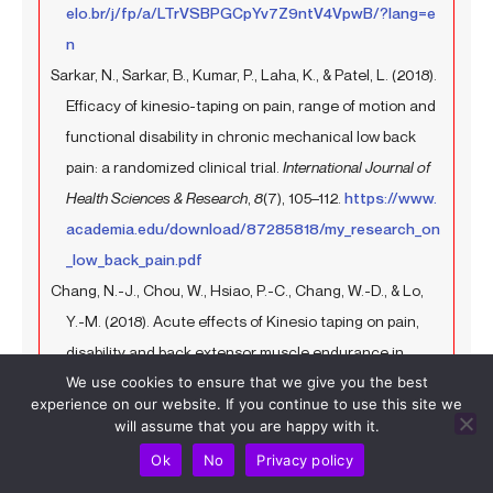
elo.br/j/fp/a/LTrVSBPGCpYv7Z9ntV4VpwB/?lang=e
n
Sarkar, N., Sarkar, B., Kumar, P., Laha, K., & Patel, L. (2018).
Efficacy of kinesio-taping on pain, range of motion and
functional disability in chronic mechanical low back
pain: a randomized clinical trial.
International Journal of
Health Sciences & Research
,
8
(7), 105–112.
https://www.
academia.edu/download/87285818/my_research_on
_low_back_pain.pdf
Chang, N.-J., Chou, W., Hsiao, P.-C., Chang, W.-D., & Lo,
Y.-M. (2018). Acute effects of Kinesio taping on pain,
disability and back extensor muscle endurance in
We use cookies to ensure that we give you the best
patients with low back pain caused by magnetic
experience on our website. If you continue to use this site we
resonance imaging-confirmed lumbar disc
will assume that you are happy with it.
degeneration.
Journal of Back and Musculoskeletal
Ok
No
Privacy policy
Rehabilitation
,
31
(1), 85–93.
https://content.iospress.c