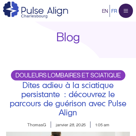
Aller
EN
FR
au
contenu
Blog
DOULEURS LOMBAIRES ET SCIATIQUE
Dites adieu à la sciatique
persistante : découvrez le
parcours de guérison avec Pulse
Align
ThomasG
janvier 28, 2025
1:05 am