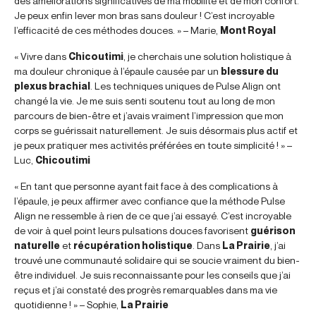
des améliorations significatives de ma mobilité et de mon confort.
Je peux enfin lever mon bras sans douleur ! C’est incroyable
l’efficacité de ces méthodes douces. » – Marie,
Mont Royal
« Vivre dans
Chicoutimi
, je cherchais une solution holistique à
ma douleur chronique à l’épaule causée par un
blessure du
plexus brachial
. Les techniques uniques de Pulse Align ont
changé la vie. Je me suis senti soutenu tout au long de mon
parcours de bien-être et j’avais vraiment l’impression que mon
corps se guérissait naturellement. Je suis désormais plus actif et
je peux pratiquer mes activités préférées en toute simplicité ! » –
Luc,
Chicoutimi
« En tant que personne ayant fait face à des complications à
l’épaule, je peux affirmer avec confiance que la méthode Pulse
Align ne ressemble à rien de ce que j’ai essayé. C’est incroyable
de voir à quel point leurs pulsations douces favorisent
guérison
naturelle
et
récupération holistique
. Dans
La Prairie
, j’ai
trouvé une communauté solidaire qui se soucie vraiment du bien-
être individuel. Je suis reconnaissante pour les conseils que j’ai
reçus et j’ai constaté des progrès remarquables dans ma vie
quotidienne ! » – Sophie,
La Prairie