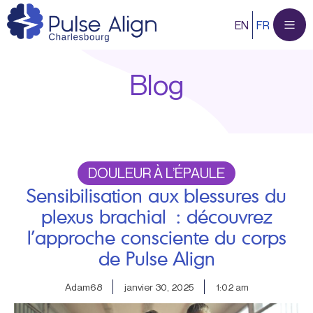
Aller
EN
FR
au
contenu
Blog
DOULEUR À L’ÉPAULE
Sensibilisation aux blessures du
plexus brachial : découvrez
l’approche consciente du corps
de Pulse Align
Adam68
janvier 30, 2025
1:02 am