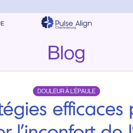
UE
Blog
DOULEUR À L’ÉPAULE
tégies efficaces
r l’inconfort de 