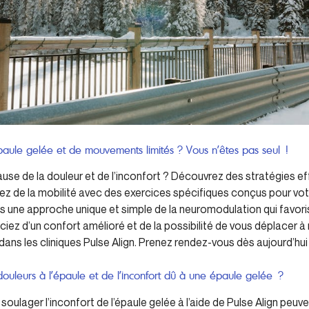
paule gelée et de mouvements limités ? Vous n’êtes pas seul !
use de la douleur et de l’inconfort ? Découvrez des stratégies e
ez de la mobilité avec des exercices spécifiques conçus pour votr
ns une approche unique et simple de la neuromodulation qui favori
iciez d’un confort amélioré et de la possibilité de vous déplacer
dans les cliniques Pulse Align. Prenez rendez-vous dès aujourd’hui 
douleurs à l’épaule et de l’inconfort dû à une épaule gelée ?
oulager l’inconfort de l’épaule gelée à l’aide de Pulse Align peuv