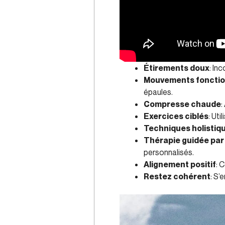
Étirements doux
: In
Mouvements fonctio
épaules.
Compresse chaude
:
Exercices ciblés
: Ut
Techniques holistiq
Thérapie guidée par
personnalisés.
Alignement positif
: 
Restez cohérent
: S’