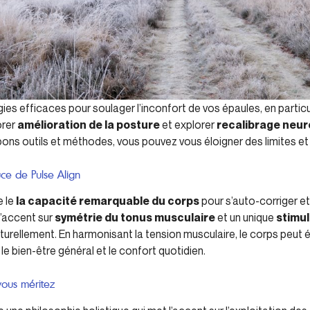
es efficaces pour soulager l’inconfort de vos épaules, en particul
orer
amélioration de la posture
et explorer
recalibrage neu
s bons outils et méthodes, vous pouvez vous éloigner des limites e
ce de Pulse Align
e le
la capacité remarquable du corps
pour s’auto-corriger et m
 l’accent sur
symétrie du tonus musculaire
et un unique
stimu
aturellement. En harmonisant la tension musculaire, le corps peut é
 le bien-être général et le confort quotidien.
vous méritez