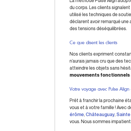
La méthode Pulse Align adopte 
du corps. Les clients signalen
utilisé les techniques de sout
déclarent avoir remarqué une a
des tensions déséquilibrées.
Ce que disent les clients
Nos clients expriment constamm
n’aurais jamais cru que des te
atteindre les objets sans hési
mouvements fonctionnels
Votre voyage avec Pulse Align
Prêt à franchir la prochaine ét
vous et à votre famille ! Ave
érôme
,
Châteauguay
,
Sainte
vous. Nous sommes impatients 