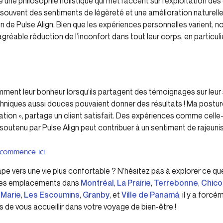
une philosophie holistique qui met l’accent sur l’exploitation de
t souvent des sentiments de légèreté et une amélioration naturelle
ien de Pulse Align. Bien que les expériences personnelles varient, 
gréable réduction de l’inconfort dans tout leur corps, en particu
ent leur bonheur lorsqu’ils partagent des témoignages sur leur s
chniques aussi douces pouvaient donner des résultats ! Ma posture
tation », partage un client satisfait. Des expériences comme cel
soutenu par Pulse Align peut contribuer à un sentiment de rajeun
 commence ici
ape vers une vie plus confortable ? N’hésitez pas à explorer ce que 
c des emplacements dans
Montréal
,
La Prairie
,
Terrebonne
,
Chico
 Marie
,
Les Escoumins
,
Granby
, et
Ville de Panamá
, il y a forc
de vous accueillir dans votre voyage de bien-être !