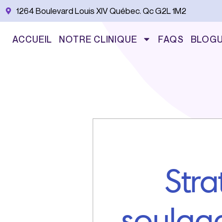
Aller
1264 Boulevard Louis XIV Québec. Qc G2L 1M2
au
contenu
ACCUEIL
NOTRE CLINIQUE
FAQS
BLOG
Stra
soulage