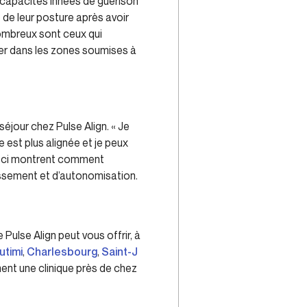
s capacités innées de guérison
 de leur posture après avoir
nombreux sont ceux qui
lier dans les zones soumises à
éjour chez Pulse Align. « Je
 est plus alignée et je peux
le-ci montrent comment
issement et d’autonomisation.
Pulse Align peut vous offrir, à
utimi
,
Charlesbourg
,
Saint-J
ément une clinique près de chez