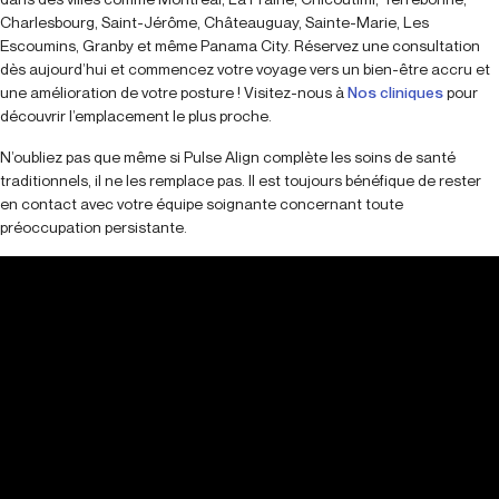
Charlesbourg, Saint-Jérôme, Châteauguay, Sainte-Marie, Les
Escoumins, Granby et même Panama City. Réservez une consultation
dès aujourd’hui et commencez votre voyage vers un bien-être accru et
une amélioration de votre posture ! Visitez-nous à
Nos cliniques
pour
découvrir l’emplacement le plus proche.
N’oubliez pas que même si Pulse Align complète les soins de santé
traditionnels, il ne les remplace pas. Il est toujours bénéfique de rester
en contact avec votre équipe soignante concernant toute
préoccupation persistante.