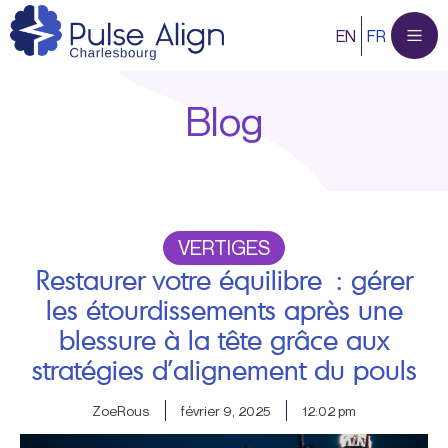
Aller
EN
FR
au
contenu
Blog
VERTIGES
Restaurer votre équilibre : gérer
les étourdissements après une
blessure à la tête grâce aux
stratégies d’alignement du pouls
ZoeRous
février 9, 2025
12:02 pm