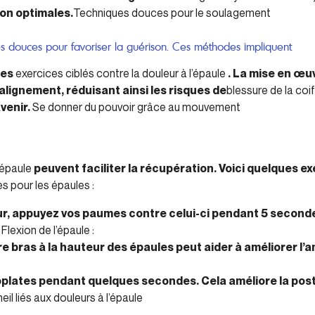
on optimales.
Techniques douces pour le soulagement
ues douces pour favoriser la guérison. Ces méthodes impliquent
des
exercices ciblés contre la douleur à l’épaule
. La mise en œu
 l’alignement, réduisant ainsi les risques de
blessure de la coi
avenir.
Se donner du pouvoir grâce au mouvement
l’épaule
peuvent faciliter la récupération. Voici quelques e
 pour les épaules :
r, appuyez vos paumes contre celui-ci pendant 5 seconde
Flexion de l’épaule :
e bras à la hauteur des épaules peut aider à améliorer l
lates pendant quelques secondes. Cela améliore la postu
l liés aux douleurs à l’épaule