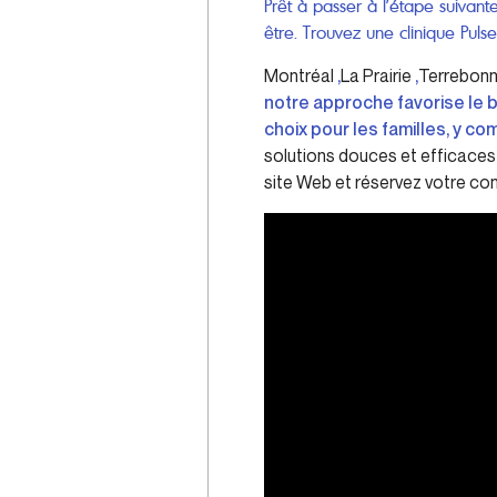
Prêt à passer à l’étape suivan
être. Trouvez une clinique Puls
Montréal
,
La Prairie
,
Terrebon
notre approche favorise le b
choix pour les familles, y c
solutions douces et efficaces 
site Web et réservez votre con