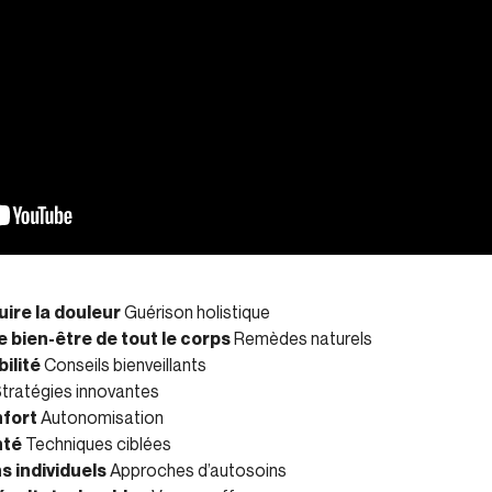
ire la douleur
Guérison holistique
e bien-être de tout le corps
Remèdes naturels
ilité
Conseils bienveillants
tratégies innovantes
nfort
Autonomisation
nté
Techniques ciblées
 individuels
Approches d’autosoins