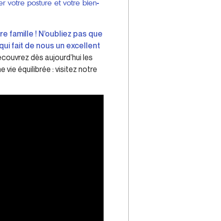
r votre posture et votre bien-
e famille ! N’oubliez pas que
ui fait de nous un excellent
couvrez dès aujourd’hui les
vie équilibrée : visitez notre