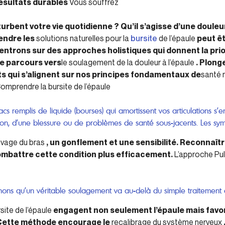
ésultats durables
Vous souffrez
turbent votre vie quotidienne ? Qu’il s’agisse d’une doule
endre les
solutions naturelles pour la
bursite
de l’épaule
peut ê
entrons sur des approches holistiques qui donnent la prior
re parcours vers
le soulagement de la douleur à l’épaule
. Plong
 qui s’alignent sur nos principes fondamentaux de
santé 
omprendre la bursite de l’épaule
sacs remplis de liquide (bourses) qui amortissent vos articulations s
sation, d’une blessure ou de problèmes de santé sous-jacents. Les 
levage du bras
, un gonflement et une sensibilité. Reconnaîtr
ombattre cette condition plus efficacement.
L’approche Puls
nons qu’un véritable soulagement va au-delà du simple traitemen
site de l’épaule
engagent non seulement l’épaule mais favor
. Cette méthode encourage le
recalibrage du système nerveux