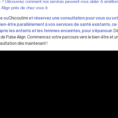
te ? Découvrez comment nos services peuvent vous aider à améliore
e Align près de chez vous à
ne
ou
Chicoutimi
et réservez une consultation pour vous ou votr
ien-être parallèlement à vos services de santé existants, ce q
ompris les enfants et les femmes enceintes, pour s’épanouir.
Dé
de Pulse Align. Commencez votre parcours vers le bien-être et une 
sultation dès maintenant !