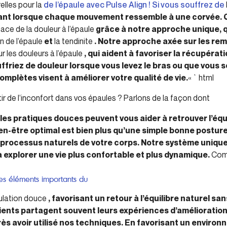
elles pour la
de l’épaule avec Pulse Align ! Si vous souffrez de
trant lorsque chaque mouvement ressemble à une corvée. C
ce de la douleur à l’épaule
grâce à notre approche unique, 
n de l’épaule
et
la tendinite
. Notre approche axée sur les r
r les douleurs à l’épaule
, qui aident à favoriser la récupérat
ffriez de douleur lorsque vous levez le bras ou que vous s
mplètes visent à améliorer votre qualité de vie.
« `html
r de l’inconfort dans vos épaules ? Parlons de la façon dont
 les pratiques douces peuvent vous aider à retrouver l’équi
-être optimal est bien plus qu’une simple bonne posture :
s processus naturels de votre corps. Notre système uniqu
à explorer une vie plus confortable et plus dynamique.
Comp
les éléments importants du
mulation douce
, favorisant un retour à l’équilibre naturel sa
ients partagent souvent leurs expériences d’amélioration 
ès avoir utilisé nos techniques. En favorisant un enviro