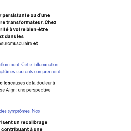
ur persistante ou d’une
tre transformateur. Chez
ité à votre bien-être
ez dans les
neuromusculaire
et
’enflamment. Cette inflammation
symptômes courants comprennent
e les
causes de la douleur à
e Align : une perspective
t des symptômes. Nos
isent un recalibrage
, contribuant à une