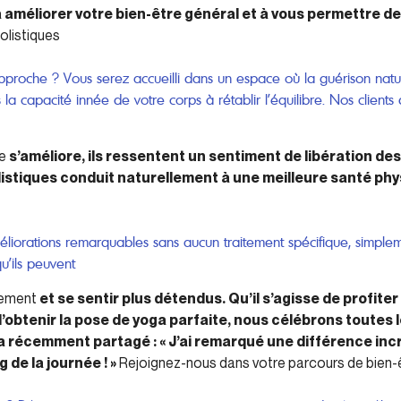
à améliorer votre bien-être général et à vous permettre d
olistiques
approche ? Vous serez accueilli dans un espace où la guérison natu
la capacité innée de votre corps à rétablir l’équilibre. Nos client
re
s’améliore, ils ressentent un sentiment de libération de
istiques conduit naturellement à une meilleure santé phy
liorations remarquables sans aucun traitement spécifique, simpl
u’ils peuvent
llement
et se sentir plus détendus. Qu’il s’agisse de profite
’obtenir la pose de yoga parfaite, nous célébrons toutes l
t a récemment partagé : « J’ai remarqué une différence in
 de la journée ! »
Rejoignez-nous dans votre parcours de bien-