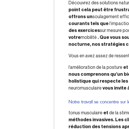
Découvrez des solutions natur
point cela peut être frus
offrons un
soulagement effica
courants tels que
l’impactio
des exercices
sur mesure pou
votre
mobilité
. Que vous sou
nocturne, nos stratégies co
Vous en avez assez de ressenti
l’amélioration de la posture
et
nous comprenons qu’un bien
holistique qui respecte le
neuromusculaire
vous invite 
Notre travail se concentre sur 
tonus musculaire
et
de la sti
méthodes invasives. Les cl
réduction des tensions apr