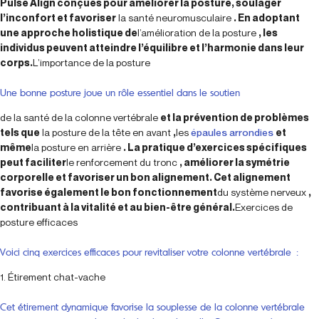
Pulse Align conçues pour améliorer la posture, soulager
l’inconfort et favoriser
la santé neuromusculaire
. En adoptant
une approche holistique de
l’amélioration de la posture
, les
individus peuvent atteindre l’équilibre et l’harmonie dans leur
corps.
L’importance de la posture
Une bonne posture joue un rôle essentiel dans le soutien
de la santé de la colonne vertébrale
et la prévention de problèmes
tels que
la posture de la tête en avant
,
les
épaules arrondies
et
même
la posture en arrière
. La pratique d’exercices spécifiques
peut faciliter
le renforcement du tronc
, améliorer la symétrie
corporelle et favoriser un bon alignement. Cet alignement
favorise également le bon fonctionnement
du système nerveux
,
contribuant à la vitalité et au bien-être général.
Exercices de
posture efficaces
Voici cinq exercices efficaces pour revitaliser votre colonne vertébrale :
1. Étirement chat-vache
Cet étirement dynamique favorise la souplesse de la colonne vertébrale