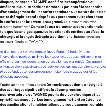
disques, la thérapie TAGMED accélère la récupération et
améliore la qualité de vie de nombreux patients à la recherche
d’un soulagement de l’inconfort persistant. La nature douce de
cette thérapie la rend adaptée aux personnes qui recherchent
le confort sans interventions agressives.
Comparaison avec
d’autres traitements
Comparée aux traitements conventionnels
tels que les analgésiques, les injections de corticostéroïdes, la
chirurgie et la physiothérapie traditionnelle, la
décompression
neurovertébrale de TAGMED
se distingue par ses avantages uniques. Cette méthode évite les
interventions invasives, minimise les risques associés aux médicaments et
offre un chemin de récupération potentiellement plus rapide. Ces aspects
en font un choix convaincant pour ceux qui recherchent des alternatives plus
sûres et fondées sur des preuves pour traiter leurs maux de dos et les
affections associées.
Études de cas ou témoignages
De nombreux patients ont signalé
des avantages significatifs de la décompression
neurovertébrale de TAGMED pour la douleur chronique et les
symptômes associés. Les témoignages mettent en évidence
des améliorations tangibles telles qu’un soulagement durable