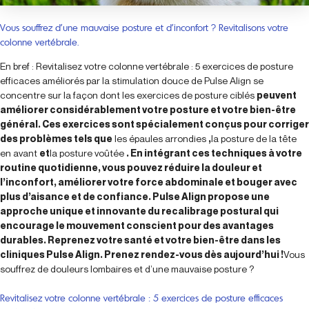
Vous souffrez d’une mauvaise posture et d’inconfort ? Revitalisons votre
colonne vertébrale.
En bref : Revitalisez votre colonne vertébrale : 5 exercices de posture
efficaces améliorés par la stimulation douce de Pulse Align se
concentre sur la façon dont les exercices de posture ciblés
peuvent
améliorer considérablement votre posture et votre bien-être
général. Ces exercices sont spécialement conçus pour corriger
des problèmes tels que
les épaules arrondies
,
la posture de la tête
en avant
et
la posture voûtée
. En intégrant ces techniques à votre
routine quotidienne, vous pouvez réduire la douleur et
l’inconfort, améliorer votre force abdominale et bouger avec
plus d’aisance et de confiance. Pulse Align propose une
approche unique et innovante du recalibrage postural qui
encourage le mouvement conscient pour des avantages
durables. Reprenez votre santé et votre bien-être dans les
cliniques Pulse Align. Prenez rendez-vous dès aujourd’hui !
Vous
souffrez de douleurs lombaires et d’une mauvaise posture ?
Revitalisez votre colonne vertébrale : 5 exercices de posture efficaces