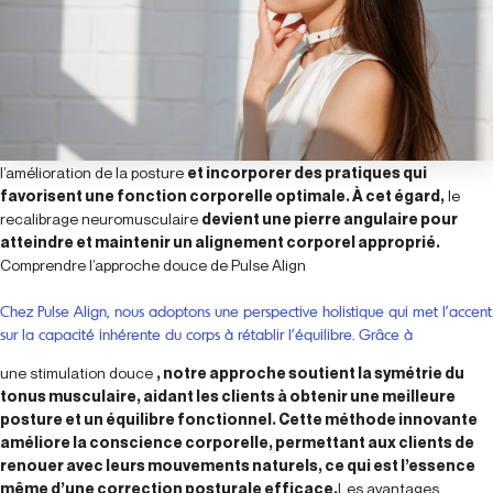
l’amélioration de la posture
et incorporer des pratiques qui
favorisent une fonction corporelle optimale. À cet égard,
le
recalibrage neuromusculaire
devient une pierre angulaire pour
atteindre et maintenir un alignement corporel approprié.
Comprendre l’approche douce de Pulse Align
Chez Pulse Align, nous adoptons une perspective holistique qui met l’accent
sur la capacité inhérente du corps à rétablir l’équilibre. Grâce à
une stimulation douce
, notre approche soutient la symétrie du
tonus musculaire, aidant les clients à obtenir une meilleure
posture et un équilibre fonctionnel. Cette méthode innovante
améliore la conscience corporelle, permettant aux clients de
renouer avec leurs mouvements naturels, ce qui est l’essence
même d’une correction posturale efficace.
Les avantages