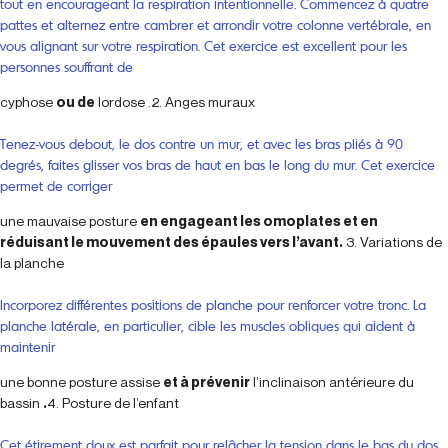
tout en encourageant la respiration intentionnelle. Commencez à quatre
pattes et alternez entre cambrer et arrondir votre colonne vertébrale, en
vous alignant sur votre respiration. Cet exercice est excellent pour les
personnes souffrant de
cyphose
ou de
lordose
.
2. Anges muraux
Tenez-vous debout, le dos contre un mur, et avec les bras pliés à 90
degrés, faites glisser vos bras de haut en bas le long du mur. Cet exercice
permet de corriger
une mauvaise posture
en engageant les omoplates et en
réduisant le mouvement des épaules vers l’avant.
3. Variations de
la planche
Incorporez différentes positions de planche pour renforcer votre tronc. La
planche latérale, en particulier, cible les muscles obliques qui aident à
maintenir
une bonne posture assise
et à prévenir
l’inclinaison antérieure du
bassin
.
4. Posture de l’enfant
Cet étirement doux est parfait pour relâcher la tension dans le bas du dos