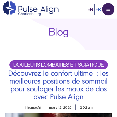
Aller
EN
FR
au
contenu
Blog
DOULEURS LOMBAIRES ET SCIATIQUE
Découvrez le confort ultime : les
meilleures positions de sommeil
pour soulager les maux de dos
avec Pulse Align
ThomasG
mars 12, 2025
2:02 am