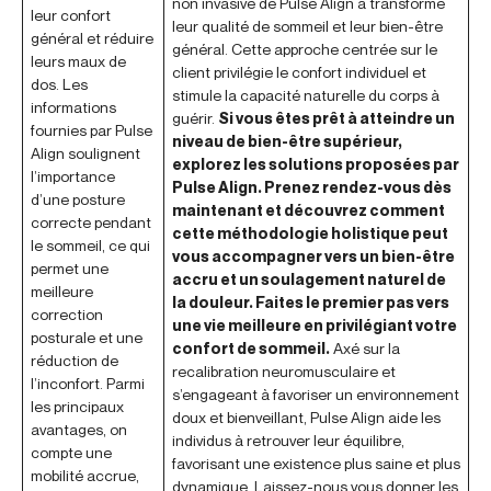
non invasive de Pulse Align a transformé
leur confort
leur qualité de sommeil et leur bien-être
général et réduire
général. Cette approche centrée sur le
leurs maux de
client privilégie le confort individuel et
dos. Les
stimule la capacité naturelle du corps à
informations
guérir.
Si vous êtes prêt à atteindre un
fournies par Pulse
niveau de bien-être supérieur,
Align soulignent
explorez les solutions proposées par
l’importance
Pulse Align. Prenez rendez-vous dès
d’une posture
maintenant et découvrez comment
correcte pendant
cette méthodologie holistique peut
le sommeil, ce qui
vous accompagner vers un bien-être
permet une
accru et un soulagement naturel de
meilleure
la douleur. Faites le premier pas vers
correction
une vie meilleure en privilégiant votre
posturale et une
confort de sommeil.
Axé sur la
réduction de
recalibration neuromusculaire et
l’inconfort. Parmi
s’engageant à favoriser un environnement
les principaux
doux et bienveillant, Pulse Align aide les
avantages, on
individus à retrouver leur équilibre,
compte une
favorisant une existence plus saine et plus
mobilité accrue,
dynamique. Laissez-nous vous donner les