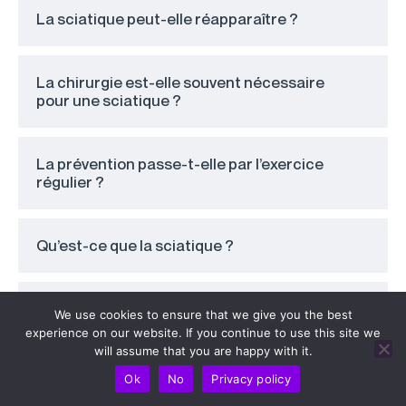
La sciatique peut-elle réapparaître ?
La chirurgie est-elle souvent nécessaire
pour une sciatique ?
La prévention passe-t-elle par l’exercice
régulier ?
Qu’est-ce que la sciatique ?
Les infiltrations de cortisone sont-elles
We use cookies to ensure that we give you the best
efficaces ?
experience on our website. If you continue to use this site we
will assume that you are happy with it.
Ok
No
Privacy policy
Le surpoids augmente-t-il le risque de