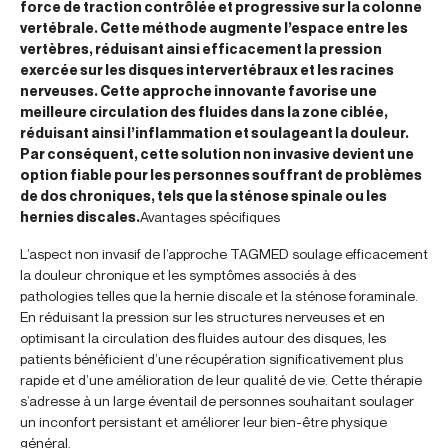
force de traction contrôlée et progressive sur la colonne
vertébrale. Cette méthode augmente l’espace entre les
vertèbres, réduisant ainsi efficacement la pression
exercée sur les disques intervertébraux et les racines
nerveuses. Cette approche innovante favorise une
meilleure circulation des fluides dans la zone ciblée,
réduisant ainsi l’inflammation et soulageant la douleur.
Par conséquent, cette solution non invasive devient une
option fiable pour les personnes souffrant de problèmes
de dos chroniques, tels que la sténose spinale ou les
hernies discales.
Avantages spécifiques
L’aspect non invasif de l’approche TAGMED soulage efficacement
la douleur chronique et les symptômes associés à des
pathologies telles que la hernie discale et la sténose foraminale.
En réduisant la pression sur les structures nerveuses et en
optimisant la circulation des fluides autour des disques, les
patients bénéficient d’une récupération significativement plus
rapide et d’une amélioration de leur qualité de vie. Cette thérapie
s’adresse à un large éventail de personnes souhaitant soulager
un inconfort persistant et améliorer leur bien-être physique
général.