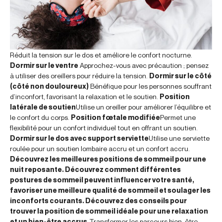
Réduit la tension sur le dos et améliore le confort nocturne.
Dormir sur le ventre
Approchez-vous avec précaution ; pensez
à utiliser des oreillers pour réduire la tension.
Dormir sur le côté
(côté non douloureux)
Bénéfique pour les personnes souffrant
d’inconfort, favorisant la relaxation et le soutien.
Position
latérale de soutien
Utilise un oreiller pour améliorer l’équilibre et
le confort du corps.
Position fœtale modifiée
Permet une
flexibilité pour un confort individuel tout en offrant un soutien.
Dormir sur le dos avec support serviette
Utilise une serviette
roulée pour un soutien lombaire accru et un confort accru.
Découvrez les meilleures positions de sommeil pour une
nuit reposante. Découvrez comment différentes
postures de sommeil peuvent influencer votre santé,
favoriser une meilleure qualité de sommeil et soulager les
inconforts courants. Découvrez des conseils pour
trouver la position de sommeil idéale pour une relaxation
et un bien-être accrus.
Transformer les parcours bien-être