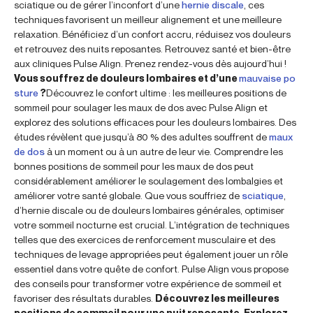
sciatique ou de gérer l’inconfort d’une
hernie discale
, ces
techniques favorisent un meilleur alignement et une meilleure
relaxation. Bénéficiez d’un confort accru, réduisez vos douleurs
et retrouvez des nuits reposantes. Retrouvez santé et bien-être
aux cliniques Pulse Align. Prenez rendez-vous dès aujourd’hui !
Vous souffrez de douleurs lombaires et d’une
mauvaise po
sture
?
Découvrez le confort ultime : les meilleures positions de
sommeil pour soulager les maux de dos avec Pulse Align et
explorez des solutions efficaces pour les douleurs lombaires. Des
études révèlent que jusqu’à 80 % des adultes souffrent de
maux
de dos
à un moment ou à un autre de leur vie. Comprendre les
bonnes positions de sommeil pour les maux de dos peut
considérablement améliorer le soulagement des lombalgies et
améliorer votre santé globale. Que vous souffriez de
sciatique
,
d’hernie discale ou de douleurs lombaires générales, optimiser
votre sommeil nocturne est crucial. L’intégration de techniques
telles que des exercices de renforcement musculaire et des
techniques de levage appropriées peut également jouer un rôle
essentiel dans votre quête de confort. Pulse Align vous propose
des conseils pour transformer votre expérience de sommeil et
favoriser des résultats durables.
Découvrez les meilleures
positions de sommeil pour une nuit reposante. Explorez