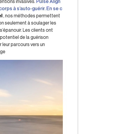
ventions invasives.
Pulse Align
rps à s’auto-guérir. En se c
el
, nos méthodes permettent
non seulement à soulager les
’épanouir. Les clients ont
potentiel de la guérison
 leur parcours vers un
age