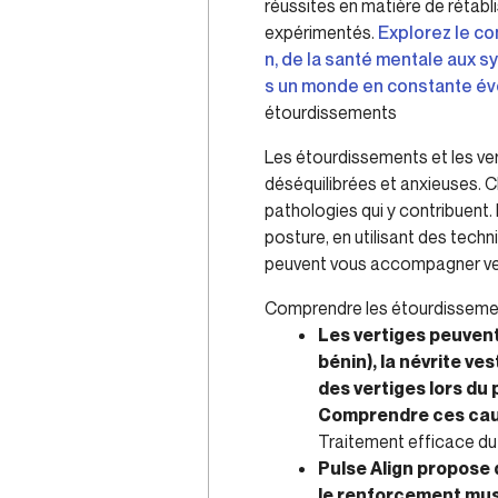
réussites en matière de rétabli
expérimentés.
Explorez le co
n, de la santé mentale aux 
s un monde en constante évo
étourdissements
Les étourdissements et les ver
déséquilibrées et anxieuses. C
pathologies qui y contribuent.
posture, en utilisant des tec
peuvent vous accompagner vers
Comprendre les étourdissemen
Les vertiges peuven
bénin), la névrite v
des vertiges lors du
Comprendre ces caus
Traitement efficace du 
Pulse Align propose
le renforcement musc