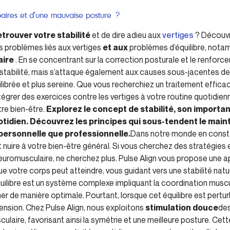
baires et d’une mauvaise posture ?
etrouver votre stabilité
et de dire adieu aux
vertiges
? Découv
s problèmes liés aux vertiges
et aux
problèmes d’équilibre, nota
aire
. En se concentrant sur la correction posturale et le renforc
stabilité, mais s’attaque également aux causes sous-jacentes de
ilibrée et plus sereine. Que vous recherchiez un traitement effica
égrer des exercices contre les vertiges à votre routine quotidie
tre bien-être.
Explorez le concept de stabilité, son import
tidien. Découvrez les principes qui sous-tendent le maintie
e personnelle que professionnelle.
Dans notre monde en constant
t nuire à votre bien-être général. Si vous cherchez des stratégies
neuromusculaire, ne cherchez plus. Pulse Align vous propose une 
 que votre corps peut atteindre, vous guidant vers une stabilité natu
uilibre est un système complexe impliquant la coordination muscul
er de manière optimale. Pourtant, lorsque cet équilibre est pertur
ension. Chez Pulse Align, nous exploitons
stimulation douce
des
sculaire, favorisant ainsi la symétrie et une meilleure posture. C