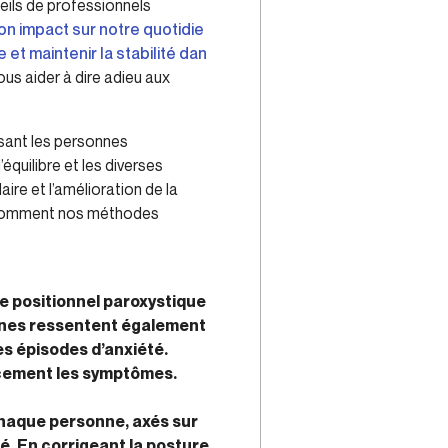
eils de professionnels
on impact sur notre quotidie
t maintenir la stabilité dan
ous aider à dire adieu aux
ssant les personnes
quilibre et les diverses
re et l’amélioration de la
ez comment nos méthodes
e positionnel paroxystique
onnes ressentent également
es épisodes d’anxiété.
acement les symptômes.
chaque personne, axés sur
té. En corrigeant la posture