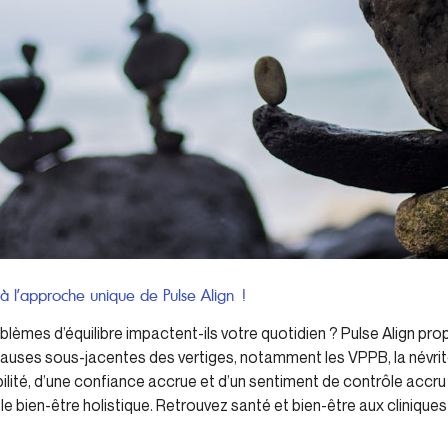
 à l’approche unique de Pulse Align !
roblèmes d’équilibre impactent-ils votre quotidien ? Pulse Align p
uses sous-jacentes des vertiges, notamment les VPPB, la névrite v
bilité, d’une confiance accrue et d’un sentiment de contrôle acc
t le bien-être holistique. Retrouvez santé et bien-être aux clinique