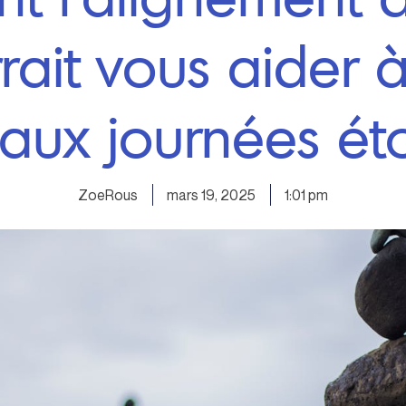
rait vous aider à
aux journées ét
ZoeRous
mars 19, 2025
1:01 pm