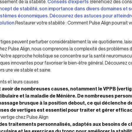
ssement de la stabilité.
Conseils d’experts :
Bénéficiez des cons
ncept de stabilité, son importance dans divers domaines et s
systèmes économiques. Découvrez des astuces pour atteindre e
lution.
Restaurer votre stabilité : Comment Pulse Align pourrait v
tiges peuvent perturber considérablement la vie quotidienne, lai
hez Pulse Align, nous comprenons la complexité des problèmes d’é
 Notre approche holistique se concentre sur la santé neuromusculai
hniques innovantes pour favoriser le bien-être général. Découvr
 une vie stable et saine.
ts et leurs causes
t avoir de nombreuses causes, notamment le VPPB (vertig
estibulaire et la maladie de Ménière. De nombreuses pers
 passage brusque à la position debout, ce qui déclenche d
es de vertiges est essentiel pour traiter et gérer effic
vertige chez Pulse Align
 des traitements personnalisés, adaptés aux besoins de 
ulaire et les exercices du tronc pour améliorer la stabili