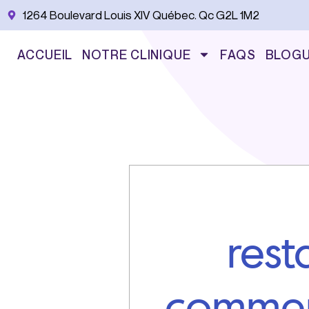
Aller
1264 Boulevard Louis XIV Québec. Qc G2L 1M2
au
contenu
ACCUEIL
NOTRE CLINIQUE
FAQS
BLOG
rest
commen