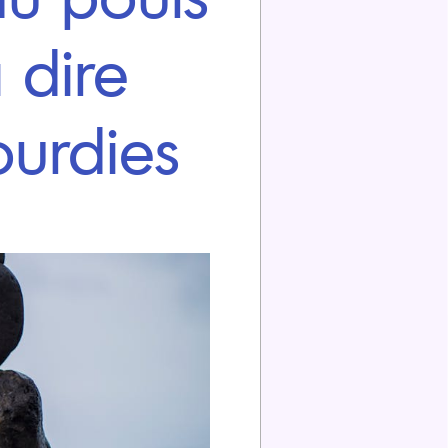
 dire
ourdies