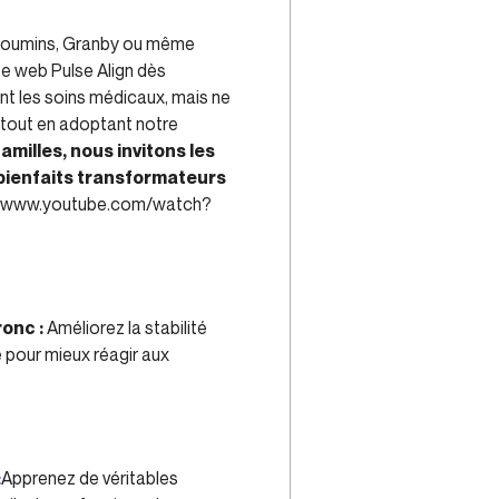
scoumins, Granby ou même
ite web Pulse Align dès
nt les soins médicaux, mais ne
 tout en adoptant notre
milles, nous invitons les
 bienfaits transformateurs
//www.youtube.com/watch?
onc :
Améliorez la stabilité
 pour mieux réagir aux
:
Apprenez de véritables