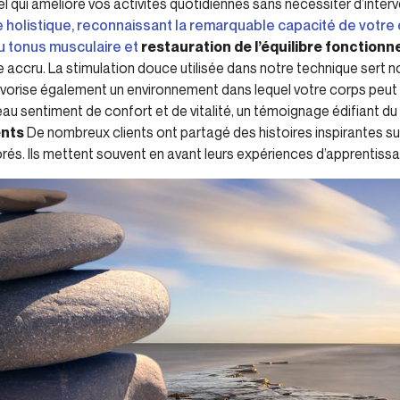
rel qui améliore vos activités quotidiennes sans nécessiter d’inter
olistique, reconnaissant la remarquable capacité de votre co
u tonus musculaire et
restauration de l’équilibre fonctionn
re accru. La stimulation douce utilisée dans notre technique sert 
vorise également un environnement dans lequel votre corps peut s
eau sentiment de confort et de vitalité, un témoignage édifiant du 
ents
De nombreux clients ont partagé des histoires inspirantes sur
iorés. Ils mettent souvent en avant leurs expériences d’apprentiss