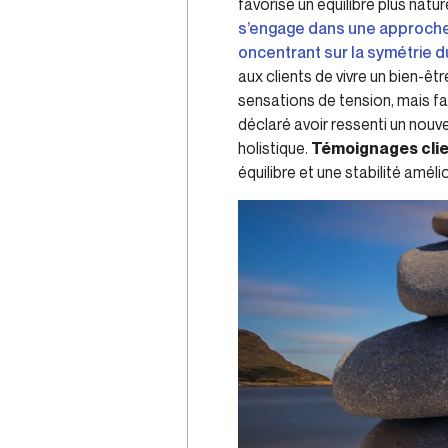
favorise un équilibre plus natu
s’engage dans une approche h
oncentrant sur la symétrie d
aux clients de vivre un bien-êt
sensations de tension, mais fa
déclaré avoir ressenti un nouv
holistique.
Témoignages cli
équilibre et une stabilité amél