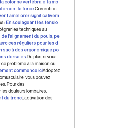
la colonne vertébrale, la mo
forcent la force.
Correction
vent améliorer significativem
s :
En soulageant les tensio
ntégrer les techniques au
de l’alignement du pouls, pe
ercices réguliers pour les d
 un sac à dos ergonomique po
ons dorsales.
De plus, si vous
r ce problème à la maison ou
gement commence ici
Adoptez
uromusculaire, vous pouvez
nes. Pour des
 les douleurs lombaires,
t du tronc
L’activation des