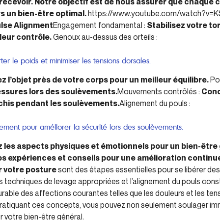
recevoir. Notre objectif est de nous assurer que chaque 
 un bien-être optimal.
https://www.youtube.com/watch?v
ulse Alignment
Engagement fondamental :
Stabilisez votre to
eur contrôle.
Genoux au-dessus des orteils :
er le poids et minimiser les tensions dorsales.
z l’objet près de votre corps pour un meilleur équilibre.
Po
lessures lors des soulèvements.
Mouvements contrôlés :
Conc
chis pendant les soulèvements.
Alignement du pouls :
nement pour améliorer la sécurité lors des soulèvements.
 les aspects physiques et émotionnels pour un bien-être 
s expériences et conseils pour une amélioration continu
r votre posture
sont des étapes essentielles pour se libérer de
les techniques de levage appropriées et l’alignement du pouls con
rable des affections courantes telles que les douleurs et les ten
pratiquant ces concepts, vous pouvez non seulement soulager i
r votre bien-être général.