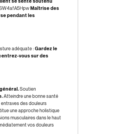
client se sente soutenu
=KSW4afA5Hpw
Maîtrise des
rse pendant les
sture adéquate :
Gardez le
entrez-vous sur des
général.
Soutien
e.
Atteindre une bonne santé
s entraves des douleurs
stitue une approche holistique
sions musculaires dans le haut
mmédiatement vos douleurs