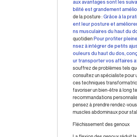
aux avantages sont les suiva
bilité est grandement amélior
de la posture :
Grâce à la prat
ent leur posture et améliore
ns musculaires du haut du do
quotidien
Pour profiter plein
nsez à intégrer de petits aj
ouleurs du haut du dos, conç
ur transporter vos affaires a
souffrez de problèmes tels que
consultez un spécialiste pou
ces techniques transformatrice
favoriser un bien-être à long 
recommandations personnalisées
pensez à prendre rendez-vous 
muscles abdominaux pour stabil
Fléchissement des genoux
La flexion des genoux réduit la