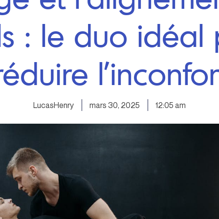
s : le duo idéal
réduire l’inconfor
LucasHenry
mars 30, 2025
12:05 am