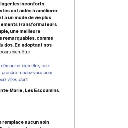
ulager les inconforts
 les ont aidés à améliorer
nt à un mode de vie plus
ngements transformateurs
ple, une meilleure
ons remarquables, comme
du dos. En adoptant nos
cours bien-être
e démarche bien-être, nous
 et prendre rendez-vous pour
rs villes, dont
inte-Marie
,
Les Escoumins
,
ne remplace aucun soin