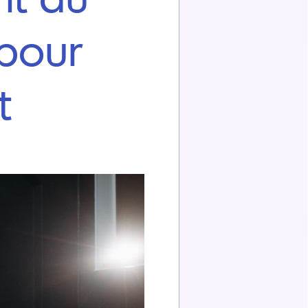
 pour
t