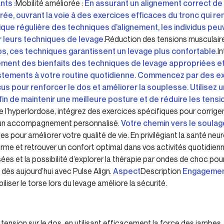
nts :
Mobilité améliorée :
En assurant un alignement correct de 
ée, ouvrant la voie à des exercices efficaces du tronc qui ren
ique régulière des techniques d’alignement, les individus peu
r leurs techniques de levage.
Réduction des tensions musculaire
s, ces techniques garantissent un levage plus confortable.
I
ement des bienfaits des techniques de levage appropriées et 
ustements à votre routine quotidienne. Commencez par des ex
us pour renforcer le dos et améliorer la souplesse. Utilisez
fin de maintenir une meilleure posture et de réduire les tensi
 l’hyperlordose, intégrez des exercices spécifiques pour corrige
r un accompagnement personnalisé.
Votre chemin vers le soula
s pour améliorer votre qualité de vie. En privilégiant la santé ne
terme et retrouver un confort optimal dans vos activités quotidien
 et la possibilité d’explorer la thérapie par ondes de choc pour
dès aujourd’hui avec Pulse Align.
Aspect
Description
Engagemen
iser le torse lors du levage améliore la sécurité.
 tension sur le dos, en utilisant efficacement la force des jambes.