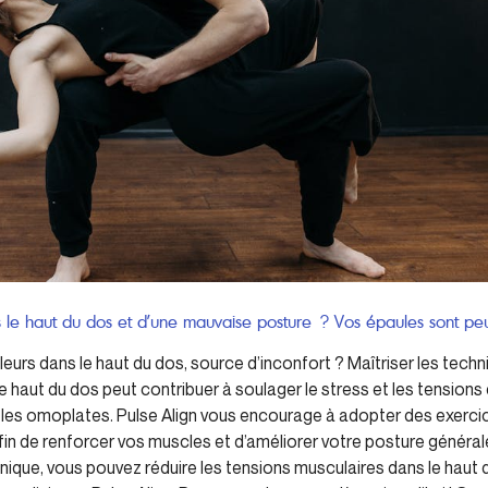
 le haut du dos et d’une mauvaise posture ? Vos épaules sont peu
leurs dans le haut du dos, source d’inconfort ? Maîtriser les tec
e haut du dos peut contribuer à soulager le stress et les tensions 
les omoplates. Pulse Align vous encourage à adopter des exercic
fin de renforcer vos muscles et d’améliorer votre posture général
nique, vous pouvez réduire les tensions musculaires dans le haut