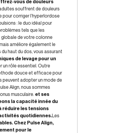
ffrez-vous de douleurs
dultes souffrent de douleurs
e pour corriger l’hyperlordose
ulsions : le duo idéal pour
problèmes tels que les
é globale de votre colonne
 mais améliore également le
 du haut du dos, vous assurant
niques de levage pour un
r un rôle essentiel. Outre
méthode douce et efficace pour
ents peuvent adopter un mode de
ulse Align, nous sommes
onus musculaire.
et ses
eons la capacité innée du
à réduire les tensions
activités quotidiennes.
Les
ables. Chez Pulse Align,
gement pour le