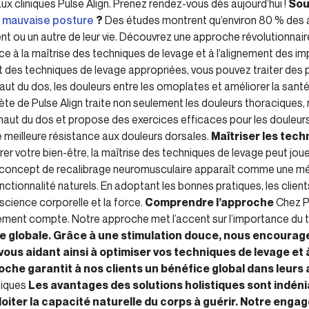
ux cliniques Pulse Align. Prenez rendez-vous dès aujourd’hui !
Sou
e
mauvaise posture
?
Des études montrent qu’environ 80 % des a
t ou un autre de leur vie. Découvrez une approche révolutionnair
e à la maîtrise des techniques de levage et à l’alignement des imp
nt des techniques de levage appropriées, vous pouvez traiter des 
aut du dos, les douleurs entre les omoplates et améliorer la sant
ète de Pulse Align traite non seulement les douleurs thoraciques,
aut du dos et propose des exercices efficaces pour les douleurs
ne meilleure résistance aux douleurs dorsales.
Maîtriser les tech
er votre bien-être, la maîtrise des techniques de levage peut joue
 le concept de recalibrage neuromusculaire apparaît comme une 
fonctionnalité naturels. En adoptant les bonnes pratiques, les cli
nscience corporelle et la force.
Comprendre l’approche
Chez P
ent compte. Notre approche met l’accent sur l’importance du t
ue globale. Grâce à une stimulation douce, nous encourag
, vous aidant ainsi à optimiser vos techniques de levage et 
che garantit à nos clients un bénéfice global dans leurs 
tiques
Les avantages des solutions holistiques sont indéni
oiter la capacité naturelle du corps à guérir. Notre enga