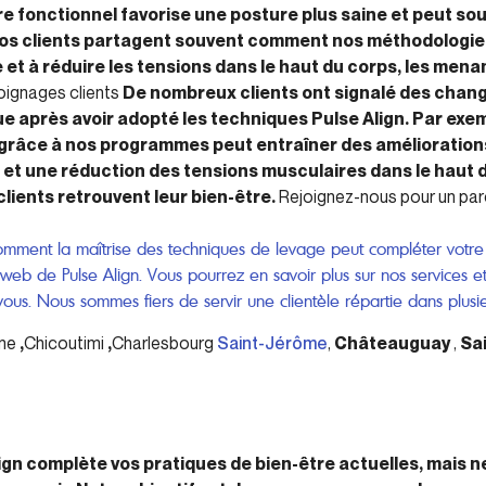
re fonctionnel favorise une posture plus saine et peut so
Nos clients partagent souvent comment nos méthodologies
et à réduire les tensions dans le haut du corps, les mena
ignages clients
De nombreux clients ont signalé des cha
ue après avoir adopté les techniques Pulse Align. Par exem
 grâce à nos programmes peut entraîner des améliorati
et une réduction des tensions musculaires dans le haut 
clients retrouvent leur bien-être.
Rejoignez-nous pour un par
comment la maîtrise des techniques de levage peut compléter votr
te web de Pulse Align. Vous pourrez en savoir plus sur nos services
ous. Nous sommes fiers de servir une clientèle répartie dans plusieu
nne
,
Chicoutimi
,
Charlesbourg
Saint-Jérôme
,
Châteauguay
,
Sa
lign complète vos pratiques de bien-être actuelles, mais 