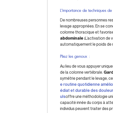
L’importance de techniques de
De nombreuses personnes resse
levage appropriées. En se conc
colonne thoracique et favorise
abdominale :
L’activation de 
automatiquement le poids de ma
Pliez les genoux :
Au lieu de vous appuyer unique
de la colonne vertébrale.
Gard
symétrie pendant le levage, ce
e routine quotidienne améli
édiat et durable des douleur
uls
offre une méthodologie uniq
capacité innée du corps à attei
individus peuvent traiter des 