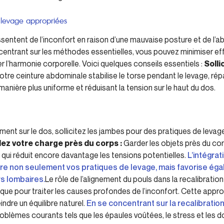
 levage appropriées
ntent de l’inconfort en raison d’une mauvaise posture et de l’
entrant sur les méthodes essentielles, vous pouvez minimiser eff
r l’harmonie corporelle. Voici quelques conseils essentiels :
Solli
votre ceinture abdominale stabilise le torse pendant le levage, répa
nière plus uniforme et réduisant la tension sur le haut du dos.
ment sur le dos, sollicitez les jambes pour des pratiques de leva
ez votre charge près du corps :
Garder les objets près du cor
 qui réduit encore davantage les tensions potentielles.
L’intégrat
ore non seulement vos pratiques de levage, mais favorise é
s lombaires.
Le rôle de l’alignement du pouls dans la recalibration
ue pour traiter les causes profondes de l’inconfort. Cette appro
ndre un équilibre naturel.
En se concentrant sur la recalibrati
problèmes courants tels que les épaules voûtées, le stress et les 