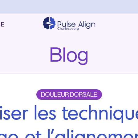
UE
Blog
DOULEUR DORSALE
iser les techniq
ge et l’aligneme