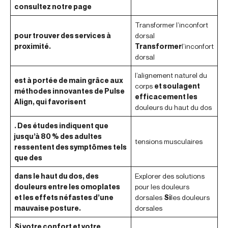
consultez notre page
Transformer l’inconfort
pour trouver des services à
dorsal
proximité.
Transformer
l’inconfort
dorsal
l’alignement naturel du
est à portée de main grâce aux
corps
et soulagent
méthodes innovantes de Pulse
efficacement les
Align, qui favorisent
douleurs du haut du dos
. Des études indiquent que
jusqu’à 80 % des adultes
tensions musculaires
ressentent des symptômes tels
que des
dans le haut du dos, des
Explorer des solutions
douleurs entre les omoplates
pour les douleurs
et les effets néfastes d’une
dorsales
Si
les douleurs
mauvaise posture.
dorsales
Si votre confort et votre