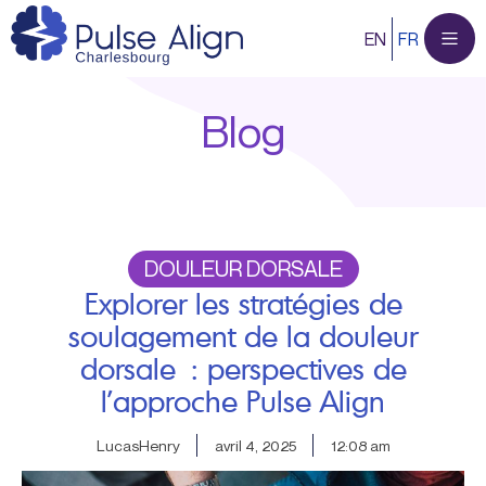
Aller
EN
FR
au
contenu
Blog
DOULEUR DORSALE
Explorer les stratégies de
soulagement de la douleur
dorsale : perspectives de
l’approche Pulse Align
LucasHenry
avril 4, 2025
12:08 am