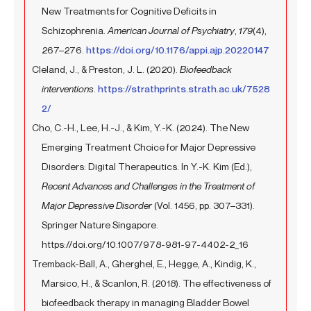
New Treatments for Cognitive Deficits in
Schizophrenia.
American Journal of Psychiatry
,
179
(4),
267–276.
https://doi.org/10.1176/appi.ajp.20220147
Cleland, J., & Preston, J. L. (2020).
Biofeedback
interventions
.
https://strathprints.strath.ac.uk/7528
2/
Cho, C.-H., Lee, H.-J., & Kim, Y.-K. (2024). The New
Emerging Treatment Choice for Major Depressive
Disorders: Digital Therapeutics. In Y.-K. Kim (Ed.),
Recent Advances and Challenges in the Treatment of
Major Depressive Disorder
(Vol. 1456, pp. 307–331).
Springer Nature Singapore.
https://doi.org/10.1007/978-981-97-4402-2_16
Tremback-Ball, A., Gherghel, E., Hegge, A., Kindig, K.,
Marsico, H., & Scanlon, R. (2018). The effectiveness of
biofeedback therapy in managing Bladder Bowel