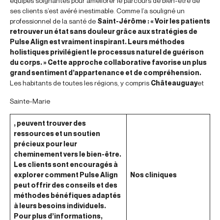
équipes soignantes pour améliorer le parcours de bien-être de
ses clients s’est avéré inestimable. Comme l’a souligné un
professionnel de la santé de
Saint-Jérôme : « Voir les patients
retrouver un état sans douleur grâce aux stratégies de
Pulse Align est vraiment inspirant. Leurs méthodes
holistiques privilégient le processus naturel de guérison
du corps. » Cette approche collaborative favorise un plus
grand sentiment d’appartenance et de compréhension.
Les habitants de toutes les régions, y compris
Châteauguay
et
Sainte-Marie
, peuvent trouver des
ressources et un soutien
précieux pour leur
cheminement vers le bien-être.
Les clients sont encouragés à
explorer comment Pulse Align
Nos cliniques
peut offrir des conseils et des
méthodes bénéfiques adaptés
à leurs besoins individuels.
Pour plus d’informations,