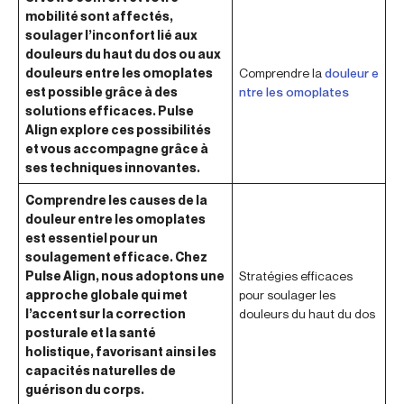
mobilité sont affectés,
soulager l’inconfort lié aux
douleurs du haut du dos ou aux
douleurs entre les omoplates
Comprendre la
douleur e
est possible grâce à des
ntre les omoplates
solutions efficaces. Pulse
Align explore ces possibilités
et vous accompagne grâce à
ses techniques innovantes.
Comprendre les causes de la
douleur entre les omoplates
est essentiel pour un
soulagement efficace. Chez
Pulse Align, nous adoptons une
Stratégies efficaces
approche globale qui met
pour soulager les
l’accent sur la correction
douleurs du haut du dos
posturale et la santé
holistique, favorisant ainsi les
capacités naturelles de
guérison du corps.