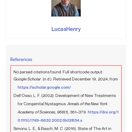
LucasHenry
References
No parsed citations found. Full shortcode output:
Google Scholar
. (n.d.). Retrieved December 19, 2024, from
https://scholar.google.com/
Dell’Osso, L. F. (2002). Development of New Treatments
for Congenital Nystagmus.
Annals of the New York
Academy of Sciences
,
956
(1), 361–379.
https://doi.org/1
0.1111/j.1749-6632.2002.tb02834.x
Simons, L. E., & Basch, M. C. (2016). State of The Art in