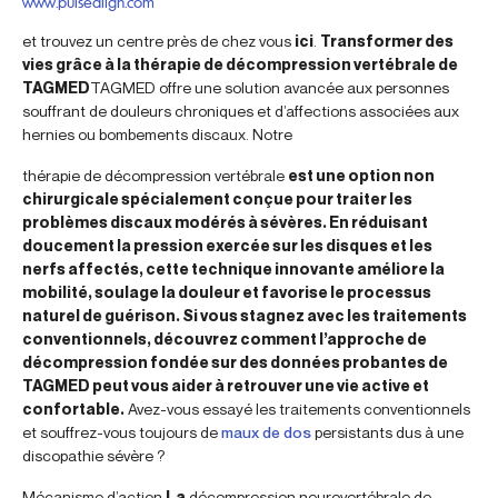
www.pulsealign.com
et trouvez un centre près de chez vous
ici
.
Transformer des
vies grâce à la thérapie de décompression vertébrale de
TAGMED
TAGMED offre une solution avancée aux personnes
souffrant de douleurs chroniques et d’affections associées aux
hernies ou bombements discaux. Notre
thérapie de décompression vertébrale
est une option non
chirurgicale spécialement conçue pour traiter les
problèmes discaux modérés à sévères. En réduisant
doucement la pression exercée sur les disques et les
nerfs affectés, cette technique innovante améliore la
mobilité, soulage la douleur et favorise le processus
naturel de guérison. Si vous stagnez avec les traitements
conventionnels, découvrez comment l’approche de
décompression fondée sur des données probantes de
TAGMED peut vous aider à retrouver une vie active et
confortable.
Avez-vous essayé les traitements conventionnels
et souffrez-vous toujours de
maux de dos
persistants dus à une
discopathie sévère ?
Mécanisme d’action
La
décompression neurovertébrale de