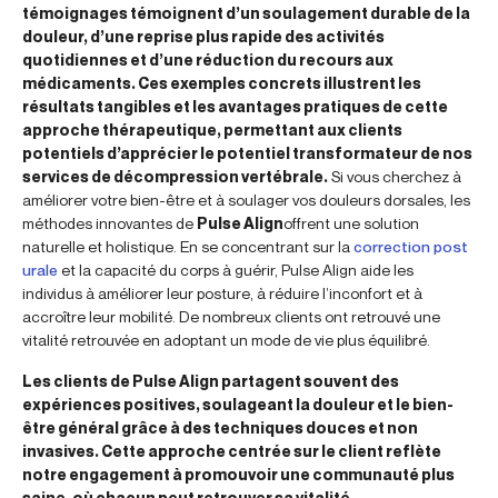
témoignages témoignent d’un soulagement durable de la
douleur, d’une reprise plus rapide des activités
quotidiennes et d’une réduction du recours aux
médicaments. Ces exemples concrets illustrent les
résultats tangibles et les avantages pratiques de cette
approche thérapeutique, permettant aux clients
potentiels d’apprécier le potentiel transformateur de nos
services de décompression vertébrale.
Si vous cherchez à
améliorer votre bien-être et à soulager vos douleurs dorsales, les
méthodes innovantes de
Pulse Align
offrent une solution
naturelle et holistique. En se concentrant sur la
correction post
urale
et la capacité du corps à guérir, Pulse Align aide les
individus à améliorer leur posture, à réduire l’inconfort et à
accroître leur mobilité. De nombreux clients ont retrouvé une
vitalité retrouvée en adoptant un mode de vie plus équilibré.
Les clients de Pulse Align partagent souvent des
expériences positives, soulageant la douleur et le bien-
être général grâce à des techniques douces et non
invasives. Cette approche centrée sur le client reflète
notre engagement à promouvoir une communauté plus
saine, où chacun peut retrouver sa vitalité.