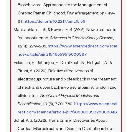
Biobehavioral Approaches to the Management of
Chronic Pain in Childhood.
Pain Management
,
6
(1), 49–
61.
https://doi.org/10.2217/pmt.15.59
MacLachlan, L. S., & Rovner, E. S. (2015). New treatments
for incontinence.
Advances in Chronic Kidney Disease
,
22
(4), 279–288.
https://www.sciencedirect.com/scie
nce/article/pii/S1548559515000397
Eslamian, F., Jahanjoo, F., Dolatkhah, N., Pishgahi, A., &
Pirani, A. (2020). Relative effectiveness of
electroacupuncture and biofeedback in the treatment
of neck and upper back myofascial pain: A randomized
clinical trial.
Archives of Physical Medicine and
Rehabilitation
,
101
(5), 770–780.
https://www.sciencedi
rect.com/science/article/pii/S0003999320300046
Sohal, V. S. (2022). Transforming Discoveries About
Cortical Microcircuits and Gamma Oscillations Into