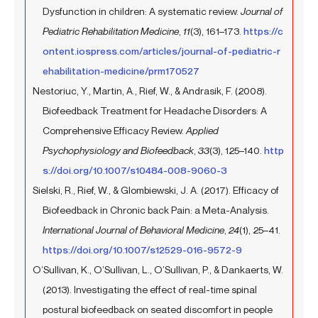
Dysfunction in children: A systematic review.
Journal of
Pediatric Rehabilitation Medicine
,
11
(3), 161–173.
https://c
ontent.iospress.com/articles/journal-of-pediatric-r
ehabilitation-medicine/prm170527
Nestoriuc, Y., Martin, A., Rief, W., & Andrasik, F. (2008).
Biofeedback Treatment for Headache Disorders: A
Comprehensive Efficacy Review.
Applied
Psychophysiology and Biofeedback
,
33
(3), 125–140.
http
s://doi.org/10.1007/s10484-008-9060-3
Sielski, R., Rief, W., & Glombiewski, J. A. (2017). Efficacy of
Biofeedback in Chronic back Pain: a Meta-Analysis.
International Journal of Behavioral Medicine
,
24
(1), 25–41.
https://doi.org/10.1007/s12529-016-9572-9
O’Sullivan, K., O’Sullivan, L., O’Sullivan, P., & Dankaerts, W.
(2013). Investigating the effect of real-time spinal
postural biofeedback on seated discomfort in people