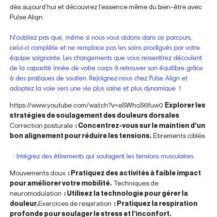
dès aujourd’hui et découvrez l’essence même du bien-être avec
Pulse Align.
N’oubliez pas que, même si nous vous aidons dans ce parcours,
celui-ci complète et ne remplace pas les soins prodigués par votre
équipe soignante. Les changements que vous ressentirez découlent
de la capacité innée de votre corps à retrouver son équilibre grâce
à des pratiques de soutien. Rejoignez-nous chez Pulse Align et
adoptez la voie vers une vie plus saine et plus dynamique !
https://www.youtube.com/watch?v=eSWhoS6fuw0
Explorer les
stratégies de soulagement des douleurs dorsales
Correction posturale
: Concentrez-vous sur le maintien d’un
bon alignement pour réduire les tensions.
Étirements ciblés
: Intégrez des étirements qui soulagent les tensions musculaires.
Mouvements doux
: Pratiquez des activités à faible impact
pour améliorer votre mobilité.
Techniques de
neuromodulation
: Utilisez la technologie pour gérer la
douleur.
Exercices de respiration
: Pratiquez la respiration
profonde pour soulager le stress et l’inconfort.