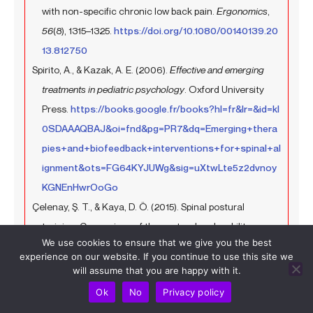
with non-specific chronic low back pain.
Ergonomics
,
56
(8), 1315–1325.
https://doi.org/10.1080/00140139.20
13.812750
Spirito, A., & Kazak, A. E. (2006).
Effective and emerging
treatments in pediatric psychology
. Oxford University
Press.
https://books.google.fr/books?hl=fr&lr=&id=kl
0SDAAAQBAJ&oi=fnd&pg=PR7&dq=Emerging+thera
pies+and+biofeedback+interventions+for+spinal+al
ignment&ots=FG64KYJUWg&sig=uXtwLte5z2dvnoy
KGNEnHwrOoGo
Çelenay, Ş. T., & Kaya, D. Ö. (2015). Spinal postural
training: Comparison of the postural and mobility
We use cookies to ensure that we give you the best
effects of electrotherapy, exercise, biofeedback trainer
experience on our website. If you continue to use this site we
in addition to postural education in university students.
will assume that you are happy with it.
Journal of Back and Musculoskeletal Rehabilitation
,
28
(1),
Ok
No
Privacy policy
135–144.
https://content.iospress.com/articles/journ