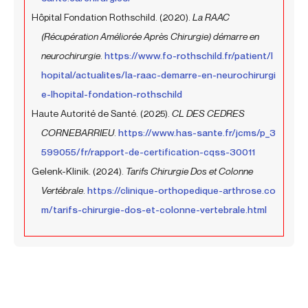
Hôpital Fondation Rothschild. (2020).
La RAAC
(Récupération Améliorée Après Chirurgie) démarre en
neurochirurgie
.
https://www.fo-rothschild.fr/patient/l
hopital/actualites/la-raac-demarre-en-neurochirurgi
e-lhopital-fondation-rothschild
Haute Autorité de Santé. (2025).
CL DES CEDRES
CORNEBARRIEU
.
https://www.has-sante.fr/jcms/p_3
599055/fr/rapport-de-certification-cqss-30011
Gelenk-Klinik. (2024).
Tarifs Chirurgie Dos et Colonne
Vertébrale
.
https://clinique-orthopedique-arthrose.co
m/tarifs-chirurgie-dos-et-colonne-vertebrale.html
Précédent
Suiva