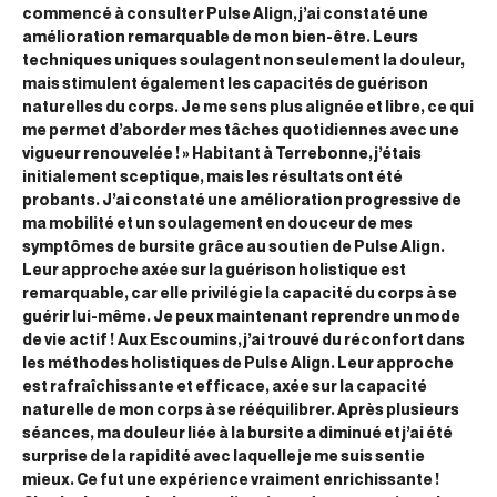
commencé à consulter Pulse Align, j’ai constaté une
amélioration remarquable de mon bien-être. Leurs
techniques uniques soulagent non seulement la douleur,
mais stimulent également les capacités de guérison
naturelles du corps. Je me sens plus alignée et libre, ce qui
me permet d’aborder mes tâches quotidiennes avec une
vigueur renouvelée ! » Habitant à Terrebonne, j’étais
initialement sceptique, mais les résultats ont été
probants. J’ai constaté une amélioration progressive de
ma mobilité et un soulagement en douceur de mes
symptômes de bursite grâce au soutien de Pulse Align.
Leur approche axée sur la guérison holistique est
remarquable, car elle privilégie la capacité du corps à se
guérir lui-même. Je peux maintenant reprendre un mode
de vie actif !
Aux Escoumins, j’ai trouvé du réconfort dans
les méthodes holistiques de Pulse Align. Leur approche
est rafraîchissante et efficace, axée sur la capacité
naturelle de mon corps à se rééquilibrer. Après plusieurs
séances, ma douleur liée à la bursite a diminué et j’ai été
surprise de la rapidité avec laquelle je me suis sentie
mieux. Ce fut une expérience vraiment enrichissante !