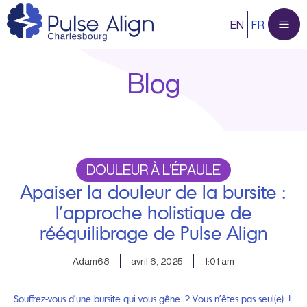
Aller
EN
FR
au
contenu
Blog
DOULEUR À L’ÉPAULE
Apaiser la douleur de la bursite :
l’approche holistique de
rééquilibrage de Pulse Align
Adam68
avril 6, 2025
1:01 am
Souffrez-vous d’une bursite qui vous gêne ? Vous n’êtes pas seul(e) !