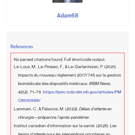
Adam68
References
No parsed citations found. Full shortcode output:
Le-Lous, M., Le-Pimpec, F., & Le-Garlantezec, P. (2021).
Impacts du nouveau règlement 2017/745 sur la gestion
biomédicale des dispositifs médicaux.
IRBM News
,
42
(2), 71–76.
https://pmc.ncbi.nlm.nih.gov/articles/PM
C8010998/
Lammam, C., & Palacios, M. (2022).
Délais d’attente en
chirurgie—préparons l’après-pandémie
.
Institut canadien d’information sur la santé. (2025).
Les
temps d’attente pour les interventions prioritaires au