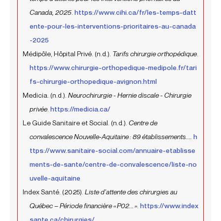
Canada, 2025
.
https://www.cihi.ca/fr/les-temps-datt
ente-pour-les-interventions-prioritaires-au-canada
-2025
Médipôle, Hôpital Privé. (n.d.).
Tarifs chirurgie orthopédique
.
https://www.chirurgie-orthopedique-medipole.fr/tari
fs-chirurgie-orthopedique-avignon.html
Medicia. (n.d.).
Neurochirurgie - Hernie discale - Chirurgie
privée
.
https://medicia.ca/
Le Guide Sanitaire et Social. (n.d.).
Centre de
convalescence Nouvelle-Aquitaine : 89 établissements....
h
ttps://www.sanitaire-social.com/annuaire-etablisse
ments-de-sante/centre-de-convalescence/liste-no
uvelle-aquitaine
Index Santé. (2025).
Liste d’attente des chirurgies au
Québec – Période financière « P02... »
.
https://www.index
sante.ca/chirurgies/