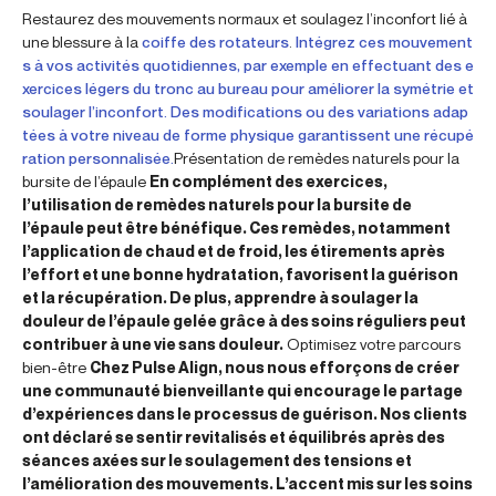
Restaurez des mouvements normaux et soulagez l’inconfort lié à
une blessure à la
coiffe des rotateurs
.
Intégrez ces mouvement
s à vos activités quotidiennes, par exemple en effectuant des e
xercices légers du tronc au bureau pour améliorer la symétrie et
soulager l’inconfort. Des modifications ou des variations adap
tées à votre niveau de forme physique garantissent une récupé
ration personnalisée.
Présentation de remèdes naturels pour la
bursite de l’épaule
En complément des exercices,
l’utilisation de remèdes naturels pour la bursite de
l’épaule peut être bénéfique. Ces remèdes, notamment
l’application de chaud et de froid, les étirements après
l’effort et une bonne hydratation, favorisent la guérison
et la récupération. De plus, apprendre à soulager la
douleur de l’épaule gelée grâce à des soins réguliers peut
contribuer à une vie sans douleur.
Optimisez votre parcours
bien-être
Chez Pulse Align, nous nous efforçons de créer
une communauté bienveillante qui encourage le partage
d’expériences dans le processus de guérison. Nos clients
ont déclaré se sentir revitalisés et équilibrés après des
séances axées sur le soulagement des tensions et
l’amélioration des mouvements. L’accent mis sur les soins