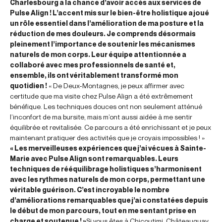
Charlesbourg a la chance d’avoir accès aux services de
Pulse Align ! L’accent mis sur le bien-être holistique a joué
un rôle essentiel dans l’amélioration de ma posture et la
réduction de mes douleurs. Je comprends désormais
pleinement l’importance de soutenir les mécanismes
naturels de mon corps. Leur équipe attentionnée a
collaboré avec mes professionnels de santé et,
ensemble, ils ont véritablement transformé mon
quotidien !
« De Deux-Montagnes, je peux affirmer avec
certitude que ma visite chez Pulse Align a été extrêmement
bénéfique. Les techniques douces ont non seulement atténué
l’inconfort de ma bursite, mais m’ont aussi aidée à me sentir
équilibrée et revitalisée. Ce parcours a été enrichissant et je peux
maintenant pratiquer des activités que je croyais impossibles ! »
« Les merveilleuses expériences que j’ai vécues à Sainte-
Marie avec Pulse Align sont remarquables. Leurs
techniques de rééquilibrage holistiques s’harmonisent
avec les rythmes naturels de mon corps, permettant une
véritable guérison. C’est incroyable le nombre
d’améliorations remarquables que j’ai constatées depuis
le début de mon parcours, tout en me sentant prise en
charge et soutenue ! »
Si vous êtes à Chicoutimi, Châteauguay