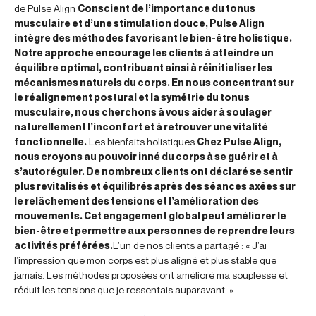
de Pulse Align
Conscient de l’importance du tonus
musculaire et d’une stimulation douce, Pulse Align
intègre des méthodes favorisant le bien-être holistique.
Notre approche encourage les clients à atteindre un
équilibre optimal, contribuant ainsi à réinitialiser les
mécanismes naturels du corps. En nous concentrant sur
le réalignement postural et la symétrie du tonus
musculaire, nous cherchons à vous aider à soulager
naturellement l’inconfort et à retrouver une vitalité
fonctionnelle.
Les bienfaits holistiques
Chez Pulse Align,
nous croyons au pouvoir inné du corps à se guérir et à
s’autoréguler. De nombreux clients ont déclaré se sentir
plus revitalisés et équilibrés après des séances axées sur
le relâchement des tensions et l’amélioration des
mouvements. Cet engagement global peut améliorer le
bien-être et permettre aux personnes de reprendre leurs
activités préférées.
L’un de nos clients a partagé : « J’ai
l’impression que mon corps est plus aligné et plus stable que
jamais. Les méthodes proposées ont amélioré ma souplesse et
réduit les tensions que je ressentais auparavant. »