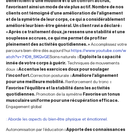
bénéficient d’une mobilité et d’un confort accrus,
favorisant ainsi un mode de vie plus actif. Nombre de nos
clients ont témoigné d’une amélioration de l’alignement
et de la symétrie de leur corps, ce qui a considérablement
amélioré leur bien-être général. Un client ravi a déclaré :
« Après ce traitement doux, je ressens une stabilité et une
souplesse accrues, ce qui me permet de profiter
pleinement des activités quotidiennes. »
Accomplissez votre
parcours bien-être dès aujourd’hui
https://www.youtube.com/w
atch?v=71D8_SKQvGE
Soins naturels
: Exploite la capacité
innée de votre corps à guérir.
Techniques de mouvements
doux
: Accentue les exercices doux pour soulager
l’inconfort.
Correction posturale
: Améliore l’alignement
pour une meilleure mobilité.
Renforcement du tronc
:
Favorise l’équilibre et la stabilité dans les activités
quotidiennes.
Promotion de la symétrie
Favorise un tonus
musculaire uniforme pour une récupération efficace.
Engagement global
: Aborde les aspects du bien-être physique et émotionnel.
Autonomisation par l’éducation
: Apporte des connaissances