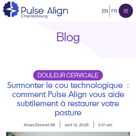
Aller
EN
FR
au
contenu
Blog
DOULEUR CERVICALE
Surmonter le cou technologique :
comment Pulse Align vous aide
subtilement à restaurer votre
posture
Anais.Bonnet.88
avril 12, 2025
5:01 am