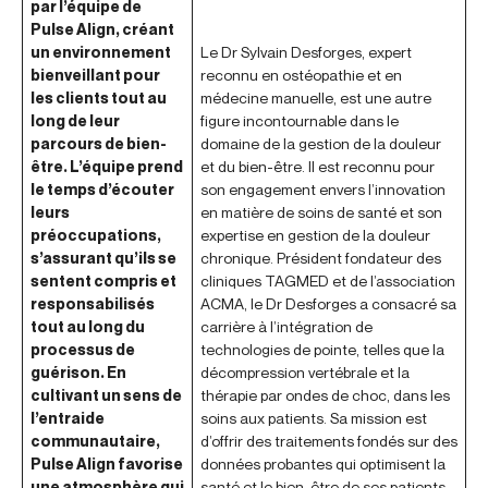
par l’équipe de
Pulse Align, créant
un environnement
Le Dr Sylvain Desforges, expert
bienveillant pour
reconnu en ostéopathie et en
les clients tout au
médecine manuelle, est une autre
long de leur
figure incontournable dans le
parcours de bien-
domaine de la gestion de la douleur
être. L’équipe prend
et du bien-être. Il est reconnu pour
le temps d’écouter
son engagement envers l’innovation
leurs
en matière de soins de santé et son
préoccupations,
expertise en gestion de la douleur
s’assurant qu’ils se
chronique. Président fondateur des
sentent compris et
cliniques TAGMED et de l’association
responsabilisés
ACMA, le Dr Desforges a consacré sa
tout au long du
carrière à l’intégration de
processus de
technologies de pointe, telles que la
guérison. En
décompression vertébrale et la
cultivant un sens de
thérapie par ondes de choc, dans les
l’entraide
soins aux patients. Sa mission est
communautaire,
d’offrir des traitements fondés sur des
Pulse Align favorise
données probantes qui optimisent la
une atmosphère qui
santé et le bien-être de ses patients.