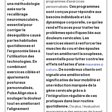
programmes d’exercices
une méthodologie
personnalisés.
Ces programmes
axée sur le
sont conçus pour répondre aux
recalibrage
besoins individuels et à la
neuromusculaire,
dynamique corporelle, ce qui les
essentiel pour
rend efficaces pour traiter les
corriger le
problèmes spécifiques liés aux
déséquilibre causé
douleurs cervicales. Les
par les habitudes
exercices visent à renforcer les
quotidiennes et
muscles du cou et des épaules
l’ergonomie liées à
tout en améliorant la souplesse,
l’utilisation des
essentielle pour lutter contre les
technologies. En
effets néfastes d’une
mauvaise p
combinant
osture
. De nombreux clients ont
exercices ciblés et
signalé une amélioration
ajustements
significative de leur mobilité et
posturaux
une réduction marquée de la
personnalisés,
gêne cervicale grâce à
Pulse Align vise à
l’intégration régulière de ces
soulager la douleur
pratiques dans leur routine
tout en améliorant
quotidienne.
De plus, l’évaluation
l’alignement
ergonomique des espaces de travail