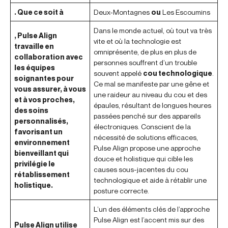
. Que ce soit à
Deux-Montagnes
ou
Les Escoumins
Dans le monde actuel, où tout va très
, Pulse Align
vite et où la technologie est
travaille en
omniprésente, de plus en plus de
collaboration avec
personnes souffrent d’un trouble
les équipes
souvent appelé
cou technologique
.
soignantes pour
Ce mal se manifeste par une gêne et
vous assurer, à vous
une raideur au niveau du cou et des
et à vos proches,
épaules, résultant de longues heures
des soins
passées penché sur des appareils
personnalisés,
électroniques. Conscient de la
favorisant un
nécessité de solutions efficaces,
environnement
Pulse Align propose une approche
bienveillant qui
douce et holistique qui cible les
privilégie le
causes sous-jacentes du cou
rétablissement
technologique et aide à rétablir une
holistique.
posture correcte.
L’un des éléments clés de l’approche
Pulse Align est l’accent mis sur des
Pulse Align utilise