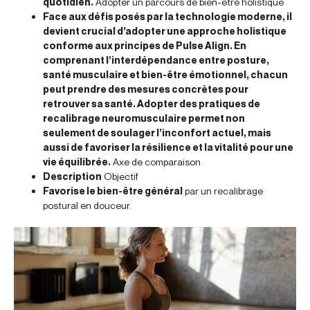
quotidien.
Adopter un parcours de bien-être holistique
Face aux défis posés par la technologie moderne, il
devient crucial d’adopter une approche holistique
conforme aux principes de Pulse Align. En
comprenant l’interdépendance entre posture,
santé musculaire et bien-être émotionnel, chacun
peut prendre des mesures concrètes pour
retrouver sa santé. Adopter des pratiques de
recalibrage neuromusculaire permet non
seulement de soulager l’inconfort actuel, mais
aussi de favoriser la résilience et la vitalité pour une
vie équilibrée.
Axe de comparaison
Description
Objectif
Favorise le bien-être général
par un recalibrage
postural en douceur.