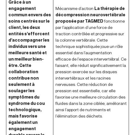
Grâce à un
engagement
Mécanisme d’action
La thérapie de
commun envers des
décompression neurovertébrale
soins centrés sur le
proposée par TAGMED
fonctionne
client, les deux
par l’application d’une force de
entités s’efforcent
traction contrôlée et progressive sur
d’accompagner les
la colonne vertébrale. Cette
individus vers une
technique sophistiquée joue un rôle
meilleure santé et
essentiel dans l’augmentation
un meilleur bien-
efficace de l’espace intervertébral. Ce
être. Cette
faisant, elle réduit significativement la
collaboration
pression exercée sur les disques
contribue non
intervertébraux et les racines
seulement à
nerveuses. Cette réduction de
soulager les
pression est essentielle, car elle
symptômes du
favorise une meilleure circulation des
syndrome du cou
fluides dans la zone ciblée, améliorant
technologique,
ainsi l’apport de nutriments et
mais favorise
l’élimination des déchets.
également un
engagement
durable envers le