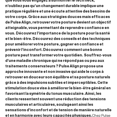
que vous vous engagez à surmonter le tech neck,
n’oubliez pas qu’un changement durable implique une
pratique régulière et une écoute attentive des besoins de
votre corps. Grâce aux stratégies douces mais efficaces
de Pulse Align, retrouver votre posture devient un objectif
atteignable, vous permettant de reprendre confiance en
vous.
Découvrez l’importance de la posture pour la santé
et le bien-être. Découvrez des conseils et des techniques
pour améliorer votre posture, gagner en confiance et
prévenir l’inconfort. Découvrez comment une bonne
posture peut transformer votre quotidien.
Souffrez-vous
d’une maladie chronique qui ne répond pas ou peu aux
traitements conservateurs ? Pulse Align propose une
approche innovante et non invasive qui aide le corps à
retrouver en douceur son équilibre et sa posture naturels
grâce à des impulsions subtiles et imperceptibles. Cette
stimulation douce vise à améliorer le bien-être général en
favorisant la symétrie du tonus musculaire. Ainsi, les
clients ressentent souvent une réduction des tensions
musculaires et articulaires, soulageant ainsi les
sensations d’inconfort et de tension de manière naturelle
et en harmonie avec leurs capacités physiques.
Chez Pulse