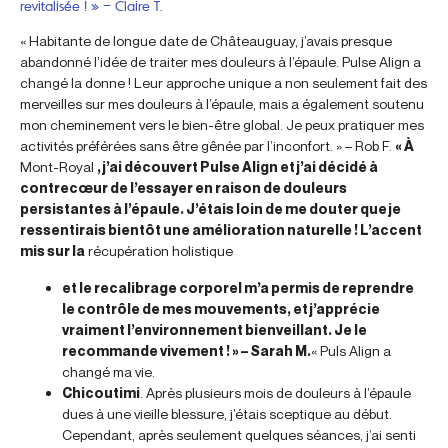
revitalisée ! » – Claire T.
« Habitante de longue date de Châteauguay, j’avais presque
abandonné l’idée de traiter mes douleurs à l’épaule. Pulse Align a
changé la donne ! Leur approche unique a non seulement fait des
merveilles sur mes douleurs à l’épaule, mais a également soutenu
mon cheminement vers le bien-être global. Je peux pratiquer mes
activités préférées sans être gênée par l’inconfort. » – Rob F.
« À
Mont-Royal
, j’ai découvert Pulse Align et j’ai décidé à
contrecœur de l’essayer en raison de douleurs
persistantes à l’épaule. J’étais loin de me douter que je
ressentirais bientôt une amélioration naturelle ! L’accent
mis sur la
récupération holistique
et le recalibrage corporel m’a permis de reprendre
le contrôle de mes mouvements, et j’apprécie
vraiment l’environnement bienveillant. Je le
recommande vivement ! » – Sarah M.
« Puls Align a
changé ma vie.
Chicoutimi
. Après plusieurs mois de douleurs à l’épaule
dues à une vieille blessure, j’étais sceptique au début.
Cependant, après seulement quelques séances, j’ai senti