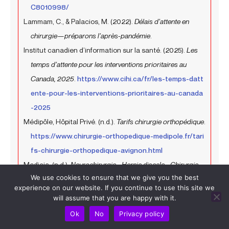
C8010998/
Lammam, C., & Palacios, M. (2022).
Délais d’attente en
chirurgie—préparons l’après-pandémie
.
Institut canadien d’information sur la santé. (2025).
Les
temps d’attente pour les interventions prioritaires au
Canada, 2025
.
https://www.cihi.ca/fr/les-temps-datt
ente-pour-les-interventions-prioritaires-au-canada
-2025
Médipôle, Hôpital Privé. (n.d.).
Tarifs chirurgie orthopédique
.
https://www.chirurgie-orthopedique-medipole.fr/tari
fs-chirurgie-orthopedique-avignon.html
Medicia. (n.d.).
Neurochirurgie - Hernie discale - Chirurgie
We use cookies to ensure that we give you the best
privée
.
https://medicia.ca/
experience on our website. If you continue to use this site we
Le Guide Sanitaire et Social. (n.d.).
Centre de
will assume that you are happy with it.
convalescence Nouvelle-Aquitaine : 89 établissements....
h
Ok
No
Privacy policy
ttps://www.sanitaire-social.com/annuaire-etablisse