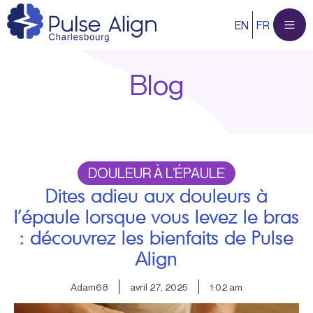
Aller
EN
FR
au
contenu
Blog
DOULEUR À L’ÉPAULE
Dites adieu aux douleurs à
l’épaule lorsque vous levez le bras
: découvrez les bienfaits de Pulse
Align
Adam68
avril 27, 2025
1:02 am