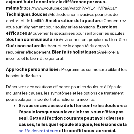
aujourd’hui et constatez la différence par vous-
même !
https://www.youtube.com/watch?v=YL4HMPaA3aY
Techniques douces :
Méthodes non invasives pour plus de
confort et de facilité.
Amélioration de la posture :
Concentrez-
vous sur l’alignement pour soulager les tensions.
Exercices
efficaces :
Mouvements spécialisés pour renforcer les épaules.
Soutien communautaire :
Environnement propice au bien-être.
Guérison naturelle :
Accueillez la capacité du corps à
récupérer efficacement.
Bienfaits holistiques :
Améliore la
mobilité et le bien-être général.
Approche personnalisée :
Programmes sur mesure ciblant les
besoins individuels.
Découvrez des solutions efficaces pour les douleurs à l’épaule,
incluant les causes, les symptômes et les options de traitement
pour soulager l’inconfort et améliorer la mobilité.
Si vous en avez assez de lutter contre les douleurs à
l’épaule lorsque vous levez le bras, vous n’êtes pas
seul. Cette affection courante peut avoir diverses
causes, telles que l’épaule bloquée, les lésions de la
coiffe des rotateurs
et le conflit sous-acromial.