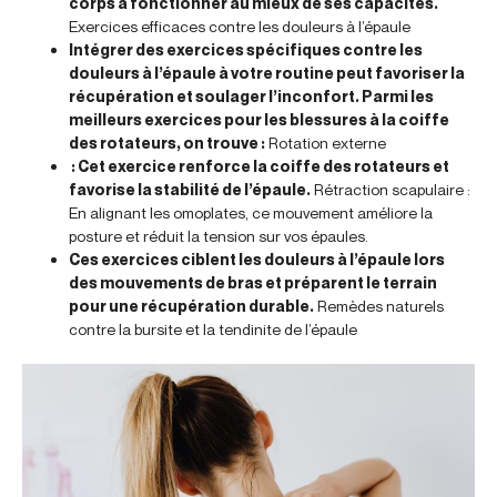
corps à fonctionner au mieux de ses capacités.
Exercices efficaces contre les douleurs à l’épaule
Intégrer des exercices spécifiques contre les
douleurs à l’épaule à votre routine peut favoriser la
récupération et soulager l’inconfort. Parmi les
meilleurs exercices pour les blessures à la coiffe
des rotateurs, on trouve :
Rotation externe
: Cet exercice renforce la coiffe des rotateurs et
favorise la stabilité de l’épaule.
Rétraction scapulaire :
En alignant les omoplates, ce mouvement améliore la
posture et réduit la tension sur vos épaules.
Ces exercices ciblent les douleurs à l’épaule lors
des mouvements de bras et préparent le terrain
pour une récupération durable.
Remèdes naturels
contre la bursite et la tendinite de l’épaule