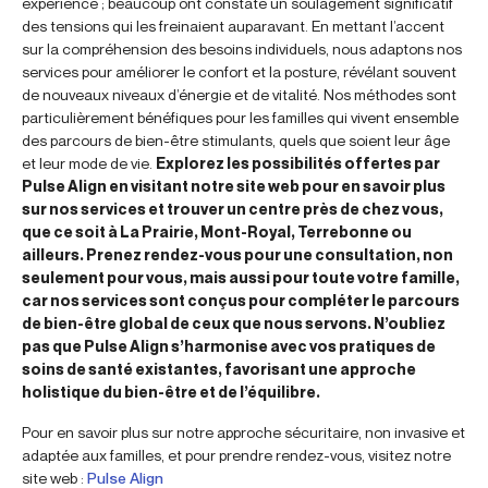
expérience ; beaucoup ont constaté un soulagement significatif
des tensions qui les freinaient auparavant. En mettant l’accent
sur la compréhension des besoins individuels, nous adaptons nos
services pour améliorer le confort et la posture, révélant souvent
de nouveaux niveaux d’énergie et de vitalité. Nos méthodes sont
particulièrement bénéfiques pour les familles qui vivent ensemble
des parcours de bien-être stimulants, quels que soient leur âge
et leur mode de vie.
Explorez les possibilités offertes par
Pulse Align en visitant notre site web pour en savoir plus
sur nos services et trouver un centre près de chez vous,
que ce soit à La Prairie, Mont-Royal, Terrebonne ou
ailleurs. Prenez rendez-vous pour une consultation, non
seulement pour vous, mais aussi pour toute votre famille,
car nos services sont conçus pour compléter le parcours
de bien-être global de ceux que nous servons. N’oubliez
pas que Pulse Align s’harmonise avec vos pratiques de
soins de santé existantes, favorisant une approche
holistique du bien-être et de l’équilibre.
Pour en savoir plus sur notre approche sécuritaire, non invasive et
adaptée aux familles, et pour prendre rendez-vous, visitez notre
site web :
Pulse Align