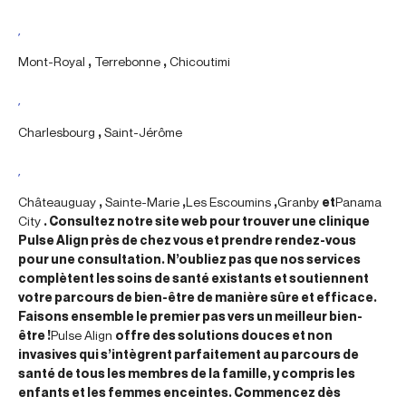
,
Mont-Royal
,
Terrebonne
,
Chicoutimi
,
Charlesbourg
,
Saint-Jérôme
,
Châteauguay
,
Sainte-Marie
,
Les Escoumins
,
Granby
et
Panama
City
. Consultez notre site web pour trouver une clinique
Pulse Align près de chez vous et prendre rendez-vous
pour une consultation. N’oubliez pas que nos services
complètent les soins de santé existants et soutiennent
votre parcours de bien-être de manière sûre et efficace.
Faisons ensemble le premier pas vers un meilleur bien-
être !
Pulse Align
offre des solutions douces et non
invasives qui s’intègrent parfaitement au parcours de
santé de tous les membres de la famille, y compris les
enfants et les femmes enceintes. Commencez dès