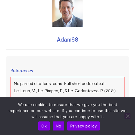
Adam68
References
No parsed citations found. Full shortcode output:
Le-Lous, M., Le-Pimpec, F., & Le-Garlantezec, P. (2021).
Impacts du nouveau règlement 2017/745 sur la gestion
We use cookies to ensure that we give you the best
biomédicale des dispositifs médicaux.
IRBM News
,
experience on our website. If you continue to use this site we
42
(2), 71–76.
https://pmc.ncbi.nlm.nih.gov/articles/PM
will assume that you are happy with it.
C8010998/
Ok
No
Privacy policy
Lammam, C., & Palacios, M. (2022).
Délais d’attente en