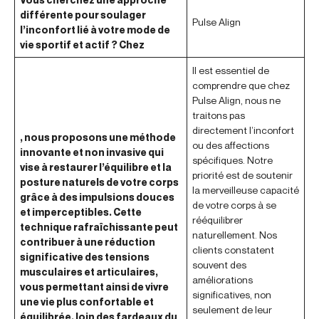
différente pour soulager
Pulse Align
l’inconfort lié à votre mode de
vie sportif et actif ? Chez
Il est essentiel de
comprendre que chez
Pulse Align, nous ne
traitons pas
directement l’inconfort
, nous proposons une méthode
ou des affections
innovante et non invasive qui
spécifiques. Notre
vise à restaurer l’équilibre et la
priorité est de soutenir
posture naturels de votre corps
la merveilleuse capacité
grâce à des impulsions douces
de votre corps à se
et imperceptibles. Cette
rééquilibrer
technique rafraîchissante peut
naturellement. Nos
contribuer à une réduction
clients constatent
significative des tensions
souvent des
musculaires et articulaires,
améliorations
vous permettant ainsi de vivre
significatives, non
une vie plus confortable et
seulement de leur
équilibrée, loin des fardeaux du