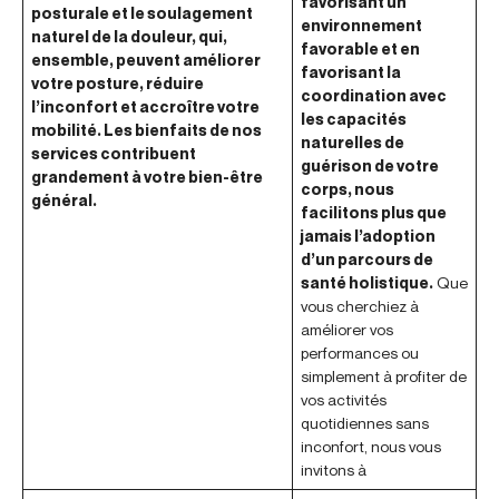
favorisant un
posturale et le soulagement
environnement
naturel de la douleur, qui,
favorable et en
ensemble, peuvent améliorer
favorisant la
votre posture, réduire
coordination avec
l’inconfort et accroître votre
les capacités
mobilité. Les bienfaits de nos
naturelles de
services contribuent
guérison de votre
grandement à votre bien-être
corps, nous
général.
facilitons plus que
jamais l’adoption
d’un parcours de
santé holistique.
Que
vous cherchiez à
améliorer vos
performances ou
simplement à profiter de
vos activités
quotidiennes sans
inconfort, nous vous
invitons à