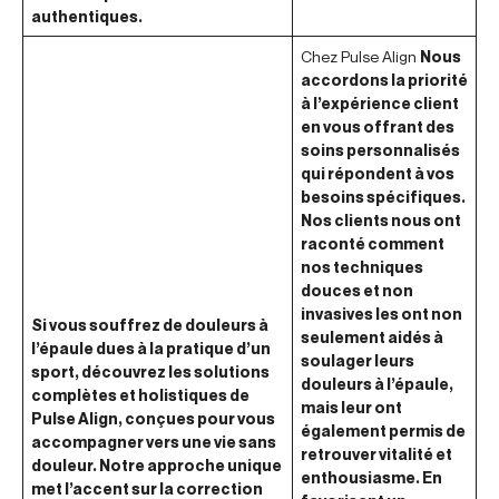
authentiques.
Chez Pulse Align
Nous
accordons la priorité
à l’expérience client
en vous offrant des
soins personnalisés
qui répondent à vos
besoins spécifiques.
Nos clients nous ont
raconté comment
nos techniques
douces et non
invasives les ont non
Si vous souffrez de douleurs à
seulement aidés à
l’épaule dues à la pratique d’un
soulager leurs
sport, découvrez les solutions
douleurs à l’épaule,
complètes et holistiques de
mais leur ont
Pulse Align, conçues pour vous
également permis de
accompagner vers une vie sans
retrouver vitalité et
douleur. Notre approche unique
enthousiasme. En
met l’accent sur la correction