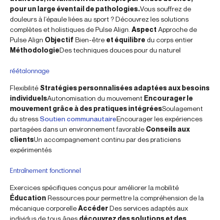
pour un large éventail de pathologies.
Vous souffrez de
douleurs à l’épaule liées au sport ? Découvrez les solutions
complètes et holistiques de Pulse Align.
Aspect
Approche de
Pulse Align
Objectif
Bien-être
et équilibre
du corps entier
Méthodologie
Des techniques douces pour du naturel
réétalonnage
Flexibilité
Stratégies personnalisées adaptées aux besoins
individuels
Autonomisation du mouvement
Encourager le
mouvement grâce à des pratiques intégrées
Soulagement
du stress
Soutien communautaire
Encourager les expériences
partagées dans un environnement favorable
Conseils aux
clients
Un accompagnement continu par des praticiens
expérimentés
Entraînement fonctionnel
Exercices spécifiques conçus pour améliorer la mobilité
Éducation
Ressources pour permettre la compréhension de la
mécanique corporelle
Accéder
Des services adaptés aux
individus de tous âges
découvrez des solutions et des