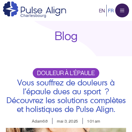
Aller
EN
FR
au
contenu
Blog
DOULEUR À L’ÉPAULE
Vous souffrez de douleurs à
l’épaule dues au sport ?
Découvrez les solutions complètes
et holistiques de Pulse Align.
Adam68
mai 3, 2025
1:01 am