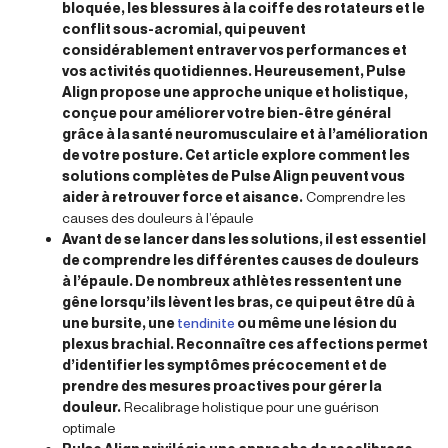
bloquée, les blessures à la coiffe des rotateurs et le
conflit sous-acromial, qui peuvent
considérablement entraver vos performances et
vos activités quotidiennes. Heureusement, Pulse
Align propose une approche unique et holistique,
conçue pour améliorer votre bien-être général
grâce à la santé neuromusculaire et à l’amélioration
de votre posture. Cet article explore comment les
solutions complètes de Pulse Align peuvent vous
aider à retrouver force et aisance.
Comprendre les
causes des douleurs à l’épaule
Avant de se lancer dans les solutions, il est essentiel
de comprendre les différentes causes de douleurs
à l’épaule. De nombreux athlètes ressentent une
gêne lorsqu’ils lèvent les bras, ce qui peut être dû à
une bursite, une
tendinite
ou même une lésion du
plexus brachial. Reconnaître ces affections permet
d’identifier les symptômes précocement et de
prendre des mesures proactives pour gérer la
douleur.
Recalibrage holistique pour une guérison
optimale