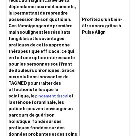
réduction significative de sa
dépendance aux médicaments,
lui permettant de reprendre
possession de son quotidien.
Profitez d’un bien-
Ces témoignages de première
être accru grâce à
main soulignent les résultats
Pulse Align
tangibles et les avantages
pratiques de cette approche
thérapeutique efficace, ce qui
en fait une option intéressante
pour les personnes souffrant
de douleurs chroniques. Grâce
aux solutions innovantes de
TAGMED pour traiter des
affections telles que la
sciatique, le
pincement discal
et
la sténose foraminale, les
patients peuvent envisager un
parcours de guérison
holistique, fondé sur des
pratiques fondées sur des
données probantes et des soins