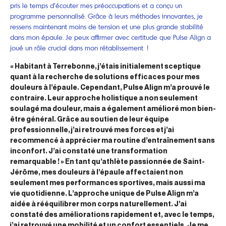
pris le temps d’écouter mes préoccupations et a conçu un
programme personnalisé. Grâce à leurs méthodes innovantes, je
ressens maintenant moins de tension et une plus grande stabilité
dans mon épaule. Je peux affirmer avec certitude que Pulse Align a
joué un rôle crucial dans mon rétablissement !
« Habitant à Terrebonne, j’étais initialement sceptique
quant à la recherche de solutions efficaces pour mes
douleurs à l’épaule. Cependant, Pulse Align m’a prouvé le
contraire. Leur approche holistique a non seulement
soulagé ma douleur, mais a également amélioré mon bien-
être général. Grâce au soutien de leur équipe
professionnelle, j’ai retrouvé mes forces et j’ai
recommencé à apprécier ma routine d’entraînement sans
inconfort. J’ai constaté une transformation
remarquable ! » En tant qu’athlète passionnée de Saint-
Jérôme, mes douleurs à l’épaule affectaient non
seulement mes performances sportives, mais aussi ma
vie quotidienne. L’approche unique de Pulse Align m’a
aidée à rééquilibrer mon corps naturellement. J’ai
constaté des améliorations rapidement et, avec le temps,
j’ai retrouvé une mobilité et un confort essentiels. Je me