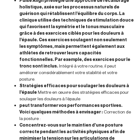
Pulse Align privilégie une approche de recalibrage
holistique, axée sur les processus naturels de
guérison qui rétablissent l’équilibre du corps. La
clinique utilise des techniques de stimulation douce
qui favorisent la symétrie et le tonus musculaire
grâce à des exercices ciblés pour les douleurs à
l’épaule. Ces exercices soulagent non seulement
les symptômes, mais permettent également aux
athlètes de retrouver leurs capacités
fonctionnelles. Par exemple, des exercices pour le
tronc sont inclus.
Intégré à votre routine, il peut
améliorer considérablement votre stabilité et votre
posture.
Stratégies efficaces pour soulager les douleurs à
l’épaule
Mettre en œuvre des stratégies efficaces pour
soulager les douleurs à l’épaule
peut transformer vos performances sportives.
Voici quelques méthodes à envisager :
Correction de
la posture :
Concentrez-vous sur le maintien d’une posture
correcte pendant les activités physiques afin de
minimiser la tension sur les articulations de