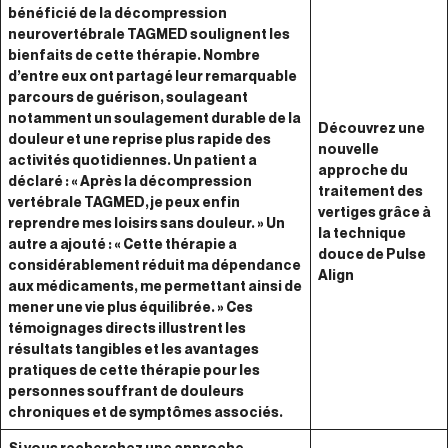
bénéficié de la décompression
neurovertébrale TAGMED soulignent les
bienfaits de cette thérapie. Nombre
d’entre eux ont partagé leur remarquable
parcours de guérison, soulageant
notamment un soulagement durable de la
Découvrez une
douleur et une reprise plus rapide des
nouvelle
activités quotidiennes. Un patient a
approche du
déclaré : « Après la décompression
traitement des
vertébrale TAGMED, je peux enfin
vertiges grâce à
reprendre mes loisirs sans douleur. » Un
la technique
autre a ajouté : « Cette thérapie a
douce de Pulse
considérablement réduit ma dépendance
Align
aux médicaments, me permettant ainsi de
mener une vie plus équilibrée. » Ces
témoignages directs illustrent les
résultats tangibles et les avantages
pratiques de cette thérapie pour les
personnes souffrant de douleurs
chroniques et de symptômes associés.
Si vous recherchez une approche