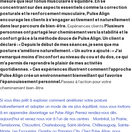
mesure que leur tonus musculaire s’équilibre. En se
concentrant sur des aspects essentiels comme la correction
posturale et le renforcement musculaire, Pulse Align
encourage les clients à s’engager activement et naturellement
dans leur parcours de bien-être.
Expériences clients
Plusieurs
personnes ont partagé leur cheminement vers la stabilité et le
confort grâce à la méthode douce de Pulse Align. Un client a
déclaré : « Depuis le début de mes séances, je sens que ma
posture s’améliore naturellement. » Un autre a ajouté : « J’ai
remarqué moins d’inconfort au niveau du cou et du dos, ce qui
m’a permis de reprendre le plaisir de mes activités
quotidiennes. » Ces expériences illustrent comment l’approche
Pulse Align crée un environnement bienveillant qui favorise
l’épanouissement personnel.
Passez à l’action pour votre
cheminement bien-être
Si vous êtes prêt à explorer comment améliorer votre posture
naturellement et adopter un mode de vie plus équilibré, nous vous invitons
à en apprendre davantage sur Pulse Align. Prenez rendez-vous dès
aujourd’hui et venez nous voir à l’un de nos centres : Montréal, La Prairie,
Terrebonne, Chicoutimi, Charlesbourg, Saint-Jérôme, Châteauguay, Sainte-
Marie, Les Escoumins, Granby ou Panama City. Chez Pulse Align, nous