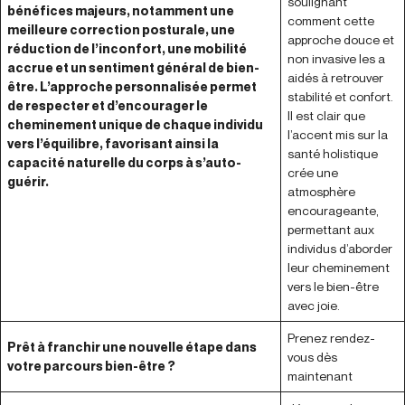
soulignant
bénéfices majeurs, notamment une
comment cette
meilleure correction posturale, une
approche douce et
réduction de l’inconfort, une mobilité
non invasive les a
accrue et un sentiment général de bien-
aidés à retrouver
être. L’approche personnalisée permet
stabilité et confort.
de respecter et d’encourager le
Il est clair que
cheminement unique de chaque individu
l’accent mis sur la
vers l’équilibre, favorisant ainsi la
santé holistique
capacité naturelle du corps à s’auto-
crée une
guérir.
atmosphère
encourageante,
permettant aux
individus d’aborder
leur cheminement
vers le bien-être
avec joie.
Prenez rendez-
Prêt à franchir une nouvelle étape dans
vous dès
votre parcours bien-être ?
maintenant