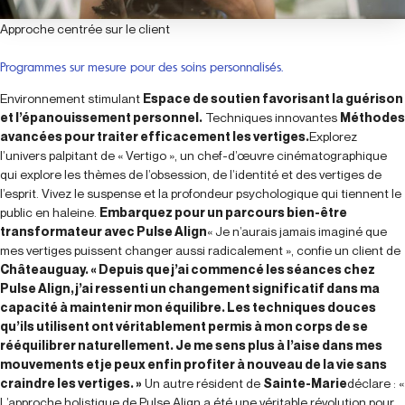
Approche centrée sur le client
Programmes sur mesure pour des soins personnalisés.
Environnement stimulant
Espace de soutien favorisant la guérison
et l’épanouissement personnel.
Techniques innovantes
Méthodes
avancées pour traiter efficacement les vertiges.
Explorez
l’univers palpitant de « Vertigo », un chef-d’œuvre cinématographique
qui explore les thèmes de l’obsession, de l’identité et des vertiges de
l’esprit. Vivez le suspense et la profondeur psychologique qui tiennent le
public en haleine.
Embarquez pour un parcours bien-être
transformateur avec Pulse Align
« Je n’aurais jamais imaginé que
mes vertiges puissent changer aussi radicalement », confie un client de
Châteauguay. « Depuis que j’ai commencé les séances chez
Pulse Align, j’ai ressenti un changement significatif dans ma
capacité à maintenir mon équilibre. Les techniques douces
qu’ils utilisent ont véritablement permis à mon corps de se
rééquilibrer naturellement. Je me sens plus à l’aise dans mes
mouvements et je peux enfin profiter à nouveau de la vie sans
craindre les vertiges. »
Un autre résident de
Sainte-Marie
déclare : «
L’approche holistique de Pulse Align a été une véritable révolution pour