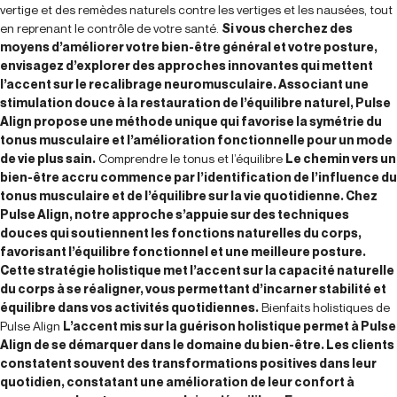
vertige et des remèdes naturels contre les vertiges et les nausées, tout
en reprenant le contrôle de votre santé.
Si vous cherchez des
moyens d’améliorer votre bien-être général et votre posture,
envisagez d’explorer des approches innovantes qui mettent
l’accent sur le recalibrage neuromusculaire. Associant une
stimulation douce à la restauration de l’équilibre naturel, Pulse
Align propose une méthode unique qui favorise la symétrie du
tonus musculaire et l’amélioration fonctionnelle pour un mode
de vie plus sain.
Comprendre le tonus et l’équilibre
Le chemin vers un
bien-être accru commence par l’identification de l’influence du
tonus musculaire et de l’équilibre sur la vie quotidienne. Chez
Pulse Align, notre approche s’appuie sur des techniques
douces qui soutiennent les fonctions naturelles du corps,
favorisant l’équilibre fonctionnel et une meilleure posture.
Cette stratégie holistique met l’accent sur la capacité naturelle
du corps à se réaligner, vous permettant d’incarner stabilité et
équilibre dans vos activités quotidiennes.
Bienfaits holistiques de
Pulse Align
L’accent mis sur la guérison holistique permet à Pulse
Align de se démarquer dans le domaine du bien-être. Les clients
constatent souvent des transformations positives dans leur
quotidien, constatant une amélioration de leur confort à