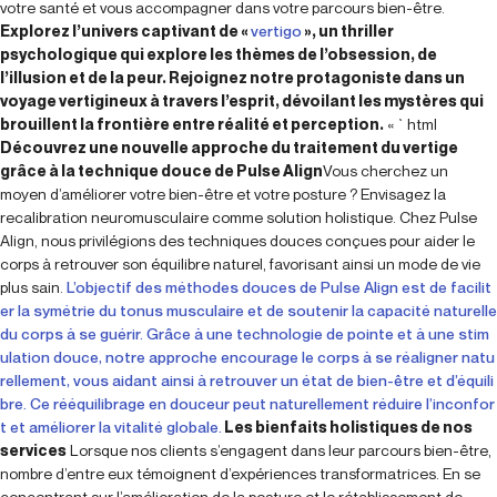
votre santé et vous accompagner dans votre parcours bien-être.
Explorez l’univers captivant de «
vertigo
», un thriller
psychologique qui explore les thèmes de l’obsession, de
l’illusion et de la peur. Rejoignez notre protagoniste dans un
voyage vertigineux à travers l’esprit, dévoilant les mystères qui
brouillent la frontière entre réalité et perception.
« `html
Découvrez une nouvelle approche du traitement du vertige
grâce à la technique douce de Pulse Align
Vous cherchez un
moyen d’améliorer votre bien-être et votre posture ? Envisagez la
recalibration neuromusculaire comme solution holistique. Chez Pulse
Align, nous privilégions des techniques douces conçues pour aider le
corps à retrouver son équilibre naturel, favorisant ainsi un mode de vie
plus sain.
L’objectif des méthodes douces de Pulse Align est de facilit
er la symétrie du tonus musculaire et de soutenir la capacité naturelle
du corps à se guérir. Grâce à une technologie de pointe et à une stim
ulation douce, notre approche encourage le corps à se réaligner natu
rellement, vous aidant ainsi à retrouver un état de bien-être et d’équili
bre. Ce rééquilibrage en douceur peut naturellement réduire l’inconfor
t et améliorer la vitalité globale.
Les bienfaits holistiques de nos
services
Lorsque nos clients s’engagent dans leur parcours bien-être,
nombre d’entre eux témoignent d’expériences transformatrices. En se
concentrant sur l’amélioration de la posture et le rétablissement de