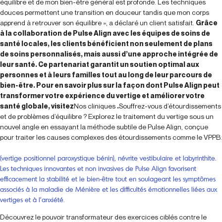
équilibre et de mon bien-être général est profonde. Les techniques
douces permettent une transition en douceur tandis que mon corps
apprend à retrouver son équilibre », a déclaré un client satisfait.
Grâce
à la collaboration de Pulse Align avec les équipes de soins de
santé locales, les clients bénéficient non seulement de plans
de soins personnalisés, mais aussi d’une approche intégrée de
leur santé. Ce partenariat garantit un soutien optimal aux
personnes et à leurs familles tout au long de leur parcours de
bien-être. Pour en savoir plus sur la façon dont Pulse Align peut
transformer votre expérience du vertige et améliorer votre
santé globale, visitez
Nos cliniques
.
Souffrez-vous d’étourdissements
et de problèmes d’équilibre ? Explorez le traitement du vertige sous un
nouvel angle en essayant la méthode subtile de Pulse Align, conçue
pour traiter les causes complexes des étourdissements comme le VPPB.
(vertige positionnel paroxystique bénin), névrite vestibulaire et labyrinthite.
Les techniques innovantes et non invasives de Pulse Align favorisent
efficacement la stabilité et le bien-être tout en soulageant les symptômes
associés à la maladie de Ménière et les difficultés émotionnelles liées aux
vertiges et à l’anxiété.
Découvrez le pouvoir transformateur des exercices ciblés contre le