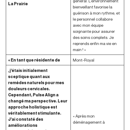
général. L’environnement
La Prairie
bienveillant favorise la
guérison à mon rythme, et
le personnel collabore
avec mon équipe
soignante pour assurer
des soins complets. Je
reprends enfin ma vie en
main ! »
« En tant que résidente de
Mont-Royal
, j’étais initialement
sceptique quant aux
remèdes naturels pour mes
douleurs cervicales.
Cependant, Pulse Align a
changé ma perspective. Leur
approche holistique est
véritablement stimulante.
« Après mon
J’ai constaté des
déménagement à
améliorations