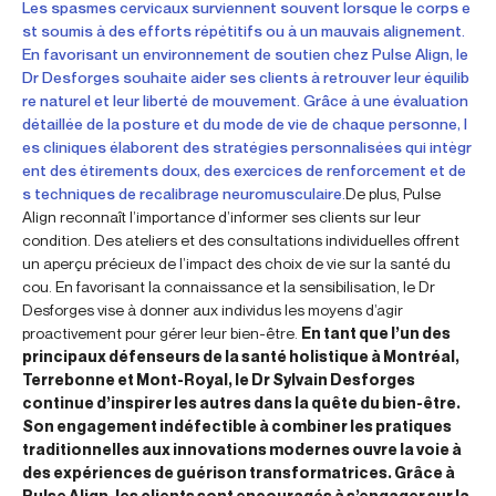
Les spasmes cervicaux surviennent souvent lorsque le corps e
st soumis à des efforts répétitifs ou à un mauvais alignement.
En favorisant un environnement de soutien chez Pulse Align, le
Dr Desforges souhaite aider ses clients à retrouver leur équilib
re naturel et leur liberté de mouvement. Grâce à une évaluation
détaillée de la posture et du mode de vie de chaque personne, l
es cliniques élaborent des stratégies personnalisées qui intègr
ent des étirements doux, des exercices de renforcement et de
s techniques de recalibrage neuromusculaire.
De plus, Pulse
Align reconnaît l’importance d’informer ses clients sur leur
condition. Des ateliers et des consultations individuelles offrent
un aperçu précieux de l’impact des choix de vie sur la santé du
cou. En favorisant la connaissance et la sensibilisation, le Dr
Desforges vise à donner aux individus les moyens d’agir
proactivement pour gérer leur bien-être.
En tant que l’un des
principaux défenseurs de la santé holistique à Montréal,
Terrebonne et Mont-Royal, le Dr Sylvain Desforges
continue d’inspirer les autres dans la quête du bien-être.
Son engagement indéfectible à combiner les pratiques
traditionnelles aux innovations modernes ouvre la voie à
des expériences de guérison transformatrices. Grâce à
Pulse Align, les clients sont encouragés à s’engager sur la