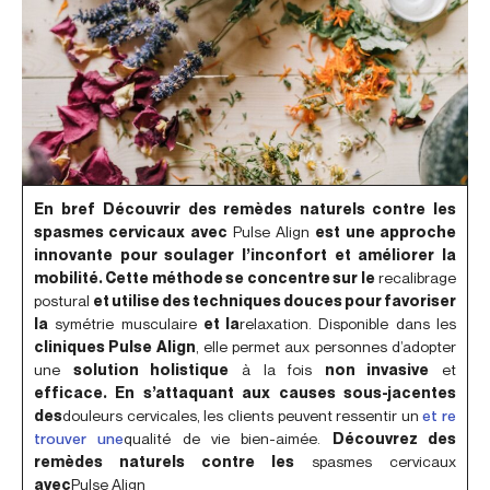
En bref
Découvrir des remèdes naturels contre les
spasmes cervicaux avec
Pulse Align
est une approche
innovante pour soulager l’inconfort et améliorer la
mobilité. Cette méthode se concentre sur le
recalibrage
postural
et utilise des techniques douces pour favoriser
la
symétrie musculaire
et la
relaxation. Disponible dans les
cliniques Pulse Align
, elle permet aux personnes d’adopter
une
solution holistique
à la fois
non invasive
et
efficace. En s’attaquant aux causes sous-jacentes
des
douleurs cervicales, les clients peuvent ressentir un
et re
trouver une
qualité de vie bien-aimée.
Découvrez des
remèdes naturels contre les
spasmes cervicaux
avec
Pulse Align