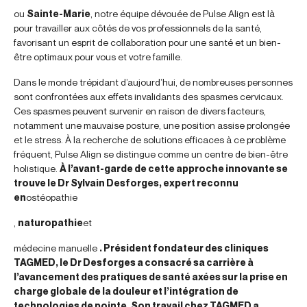
ou
Sainte-Marie
, notre équipe dévouée de Pulse Align est là
pour travailler aux côtés de vos professionnels de la santé,
favorisant un esprit de collaboration pour une santé et un bien-
être optimaux pour vous et votre famille.
Dans le monde trépidant d’aujourd’hui, de nombreuses personnes
sont confrontées aux effets invalidants des spasmes cervicaux.
Ces spasmes peuvent survenir en raison de divers facteurs,
notamment une mauvaise posture, une position assise prolongée
et le stress. À la recherche de solutions efficaces à ce problème
fréquent, Pulse Align se distingue comme un centre de bien-être
holistique.
À l’avant-garde de cette approche innovante se
trouve le Dr Sylvain Desforges, expert reconnu
en
ostéopathie
,
naturopathie
et
médecine manuelle
. Président fondateur des cliniques
TAGMED, le Dr Desforges a consacré sa carrière à
l’avancement des pratiques de santé axées sur la prise en
charge globale de la douleur et l’intégration de
technologies de pointe. Son travail chez TAGMED a