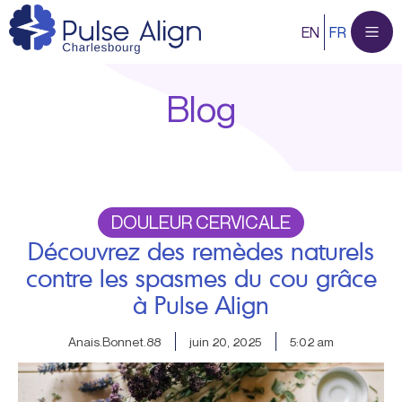
Aller
EN
FR
au
contenu
Blog
DOULEUR CERVICALE
Découvrez des remèdes naturels
contre les spasmes du cou grâce
à Pulse Align
Anais.Bonnet.88
juin 20, 2025
5:02 am