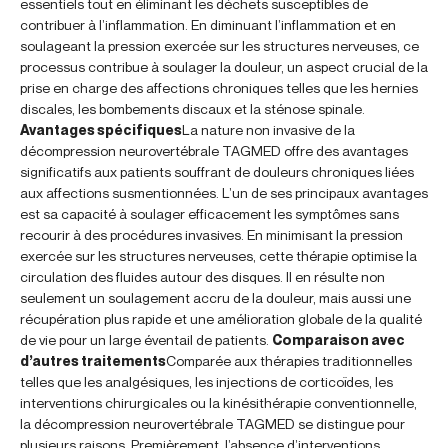
essentiels tout en éliminant les déchets susceptibles de
contribuer à l’inflammation. En diminuant l’inflammation et en
soulageant la pression exercée sur les structures nerveuses, ce
processus contribue à soulager la douleur, un aspect crucial de la
prise en charge des affections chroniques telles que les hernies
discales, les bombements discaux et la sténose spinale.
Avantages spécifiques
La nature non invasive de la
décompression neurovertébrale TAGMED offre des avantages
significatifs aux patients souffrant de douleurs chroniques liées
aux affections susmentionnées. L’un de ses principaux avantages
est sa capacité à soulager efficacement les symptômes sans
recourir à des procédures invasives. En minimisant la pression
exercée sur les structures nerveuses, cette thérapie optimise la
circulation des fluides autour des disques. Il en résulte non
seulement un soulagement accru de la douleur, mais aussi une
récupération plus rapide et une amélioration globale de la qualité
de vie pour un large éventail de patients.
Comparaison avec
d’autres traitements
Comparée aux thérapies traditionnelles
telles que les analgésiques, les injections de corticoïdes, les
interventions chirurgicales ou la kinésithérapie conventionnelle,
la décompression neurovertébrale TAGMED se distingue pour
plusieurs raisons. Premièrement, l’absence d’interventions