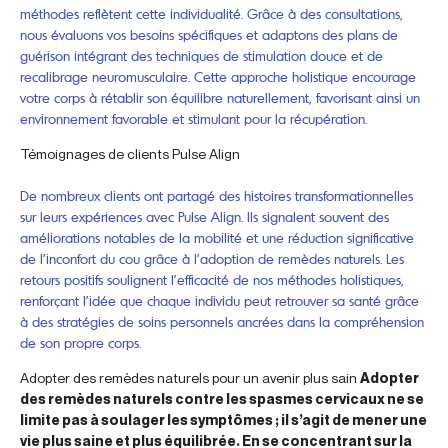
méthodes reflètent cette individualité. Grâce à des consultations,
nous évaluons vos besoins spécifiques et adaptons des plans de
guérison intégrant des techniques de stimulation douce et de
recalibrage neuromusculaire. Cette approche holistique encourage
votre corps à rétablir son équilibre naturellement, favorisant ainsi un
environnement favorable et stimulant pour la récupération.
Témoignages de clients Pulse Align
De nombreux clients ont partagé des histoires transformationnelles
sur leurs expériences avec Pulse Align. Ils signalent souvent des
améliorations notables de la mobilité et une réduction significative
de l’inconfort du cou grâce à l’adoption de remèdes naturels. Les
retours positifs soulignent l’efficacité de nos méthodes holistiques,
renforçant l’idée que chaque individu peut retrouver sa santé grâce
à des stratégies de soins personnels ancrées dans la compréhension
de son propre corps.
Adopter des remèdes naturels pour un avenir plus sain
Adopter
des remèdes naturels contre les spasmes cervicaux ne se
limite pas à soulager les symptômes ; il s’agit de mener une
vie plus saine et plus équilibrée. En se concentrant sur la