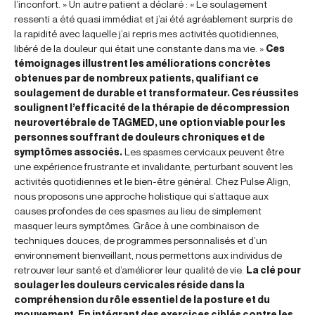
l’inconfort. » Un autre patient a déclaré : « Le soulagement
ressenti a été quasi immédiat et j’ai été agréablement surpris de
la rapidité avec laquelle j’ai repris mes activités quotidiennes,
libéré de la douleur qui était une constante dans ma vie. »
Ces
témoignages illustrent les améliorations concrètes
obtenues par de nombreux patients, qualifiant ce
soulagement de durable et transformateur. Ces réussites
soulignent l’efficacité de la thérapie de décompression
neurovertébrale de TAGMED, une option viable pour les
personnes souffrant de douleurs chroniques et de
symptômes associés.
Les spasmes cervicaux peuvent être
une expérience frustrante et invalidante, perturbant souvent les
activités quotidiennes et le bien-être général. Chez Pulse Align,
nous proposons une approche holistique qui s’attaque aux
causes profondes de ces spasmes au lieu de simplement
masquer leurs symptômes. Grâce à une combinaison de
techniques douces, de programmes personnalisés et d’un
environnement bienveillant, nous permettons aux individus de
retrouver leur santé et d’améliorer leur qualité de vie.
La clé pour
soulager les douleurs cervicales réside dans la
compréhension du rôle essentiel de la posture et du
mouvement. En intégrant des exercices ciblés contre les