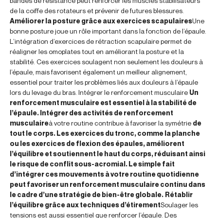
bandes de résistance peut renforcer les muscles stabilisateurs
de la coiffe des rotateurs et prévenir de futures blessures.
Améliorer la posture grâce aux exercices scapulaires
Une
bonne posture joue un rôle important dans la fonction de l’épaule.
L’intégration d’exercices de rétraction scapulaire permet de
réaligner les omoplates tout en améliorant la posture et la
stabilité. Ces exercices soulagent non seulement les douleurs à
l’épaule, mais favorisent également un meilleur alignement,
essentiel pour traiter les problèmes liés aux douleurs à l’épaule
lors du levage du bras.
Intégrer le renforcement musculaire
Un
renforcement musculaire est essentiel à la stabilité de
l’épaule. Intégrer des activités de renforcement
musculaire
à votre routine contribue à favoriser la symétrie
de
tout le corps. Les exercices du tronc, comme la planche
ou les exercices de flexion des épaules, améliorent
l’équilibre et soutiennent le haut du corps, réduisant ainsi
le risque de conflit sous-acromial. Le simple fait
d’intégrer ces mouvements à votre routine quotidienne
peut favoriser un renforcement musculaire continu dans
le cadre d’une stratégie de bien-être globale.
Rétablir
l’équilibre grâce aux techniques d’étirement
Soulager les
tensions est aussi essentiel que renforcer l’épaule. Des