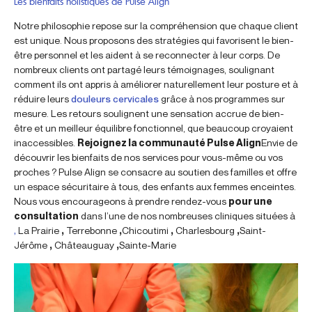
Les bienfaits holistiques de Pulse Align
Notre philosophie repose sur la compréhension que chaque client
est unique. Nous proposons des stratégies qui favorisent le bien-
être personnel et les aident à se reconnecter à leur corps. De
nombreux clients ont partagé leurs témoignages, soulignant
comment ils ont appris à améliorer naturellement leur posture et à
réduire leurs
douleurs cervicales
grâce à nos programmes sur
mesure. Les retours soulignent une sensation accrue de bien-
être et un meilleur équilibre fonctionnel, que beaucoup croyaient
inaccessibles.
Rejoignez la communauté Pulse Align
Envie de
découvrir les bienfaits de nos services pour vous-même ou vos
proches ? Pulse Align se consacre au soutien des familles et offre
un espace sécuritaire à tous, des enfants aux femmes enceintes.
Nous vous encourageons à prendre rendez-vous
pour une
consultation
dans l’une de nos nombreuses cliniques situées à
,
La Prairie
,
Terrebonne
,
Chicoutimi
,
Charlesbourg
,
Saint-
Jérôme
,
Châteauguay
,
Sainte-Marie