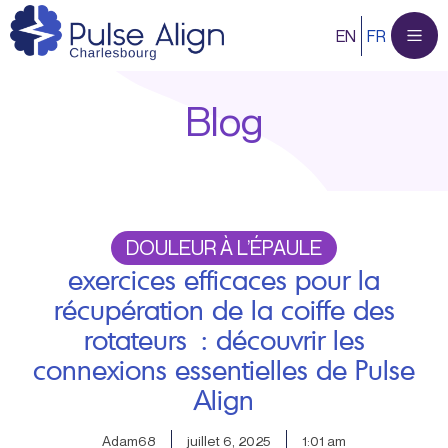
Aller
EN
FR
au
contenu
Blog
DOULEUR À L’ÉPAULE
exercices efficaces pour la
récupération de la coiffe des
rotateurs : découvrir les
connexions essentielles de Pulse
Align
Adam68
juillet 6, 2025
1:01 am