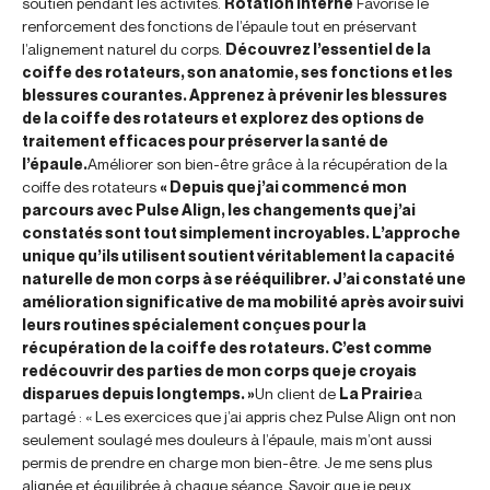
soutien pendant les activités.
Rotation interne
Favorise le
renforcement des fonctions de l’épaule tout en préservant
l’alignement naturel du corps.
Découvrez l’essentiel de la
coiffe des rotateurs, son anatomie, ses fonctions et les
blessures courantes. Apprenez à prévenir les blessures
de la coiffe des rotateurs et explorez des options de
traitement efficaces pour préserver la santé de
l’épaule.
Améliorer son bien-être grâce à la récupération de la
coiffe des rotateurs
« Depuis que j’ai commencé mon
parcours avec Pulse Align, les changements que j’ai
constatés sont tout simplement incroyables. L’approche
unique qu’ils utilisent soutient véritablement la capacité
naturelle de mon corps à se rééquilibrer. J’ai constaté une
amélioration significative de ma mobilité après avoir suivi
leurs routines spécialement conçues pour la
récupération de la coiffe des rotateurs. C’est comme
redécouvrir des parties de mon corps que je croyais
disparues depuis longtemps. »
Un client de
La Prairie
a
partagé : « Les exercices que j’ai appris chez Pulse Align ont non
seulement soulagé mes douleurs à l’épaule, mais m’ont aussi
permis de prendre en charge mon bien-être. Je me sens plus
alignée et équilibrée à chaque séance. Savoir que je peux