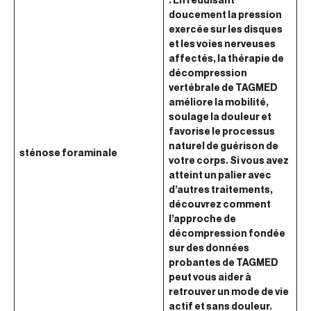
doucement la pression
exercée sur les disques
et les voies nerveuses
affectés, la thérapie de
décompression
vertébrale de TAGMED
améliore la mobilité,
soulage la douleur et
favorise le processus
naturel de guérison de
sténose foraminale
votre corps. Si vous avez
atteint un palier avec
d’autres traitements,
découvrez comment
l’approche de
décompression fondée
sur des données
probantes de TAGMED
peut vous aider à
retrouver un mode de vie
actif et sans douleur.