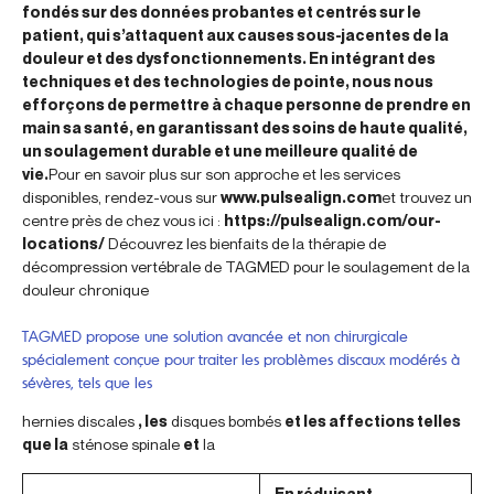
fondés sur des données probantes et centrés sur le
patient, qui s’attaquent aux causes sous-jacentes de la
douleur et des dysfonctionnements. En intégrant des
techniques et des technologies de pointe, nous nous
efforçons de permettre à chaque personne de prendre en
main sa santé, en garantissant des soins de haute qualité,
un soulagement durable et une meilleure qualité de
vie.
Pour en savoir plus sur son approche et les services
disponibles, rendez-vous sur
www.pulsealign.com
et trouvez un
centre près de chez vous ici :
https://pulsealign.com/our-
locations/
Découvrez les bienfaits de la thérapie de
décompression vertébrale de TAGMED pour le soulagement de la
douleur chronique
TAGMED propose une solution avancée et non chirurgicale
spécialement conçue pour traiter les problèmes discaux modérés à
sévères, tels que les
hernies discales
, les
disques bombés
et les affections telles
que la
sténose spinale
et
la
. En réduisant