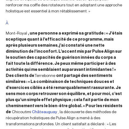
renforcer ma coiffe des rotateurs tout en adoptant une approche
holistique est essentiel à mon rétablissement. »
À
Mont-Royal
, une personne a exprimé sa gratitude : « J’étais
sceptique quant à l’efficacité de ce programme, mais
après plusieurs semaines, j’ai constaté une nette
diminution de l’inconfort. L’accent mis par Pulse Align sur
le soutien des capacités de guérison innées du corps a
fait toute la différence. Je peux même participer à des
activités qui me semblaient auparavant intimidantes ! »
Des clients de
Terrebonne
ont partagé des sentiments
similaires : « La combinaison de techniques douces et
d’exercices ciblés a été remarquablement rassurante. Je
sens mon corps retrouver son équilibre, et pour moi, c’est
plus qu’un simple effet physique ; cela fait partie de mon
cheminement vers le bien-être global. » Pour les résidents
de
Chicoutimi
Châteauguay
, la découverte des méthodes de
récupération holistiques de Pulse Align a mené à des
transformations profondes. Un client satisfait a déclaré : « Les