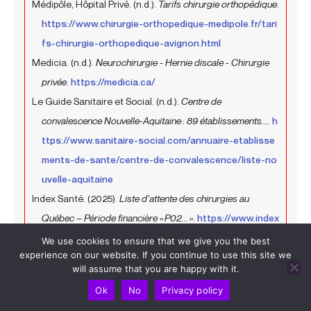
Médipôle, Hôpital Privé. (n.d.).
Tarifs chirurgie orthopédique
.
https://www.chirurgie-orthopedique-medipole.fr/tari
fs-chirurgie-orthopedique-avignon.html
Medicia. (n.d.).
Neurochirurgie - Hernie discale - Chirurgie
privée
.
https://medicia.ca/
Le Guide Sanitaire et Social. (n.d.).
Centre de
convalescence Nouvelle-Aquitaine : 89 établissements....
h
ttps://www.sanitaire-social.com/annuaire-etablisse
ments-de-sante/centre-de-convalescence/liste-no
uvelle-aquitaine
Index Santé. (2025).
Liste d’attente des chirurgies au
Québec – Période financière « P02... »
.
https://www.index
sante.ca/chirurgies/
We use cookies to ensure that we give you the best
experience on our website. If you continue to use this site we
Hôpital Fondation Rothschild. (2020).
La RAAC
will assume that you are happy with it.
(Récupération Améliorée Après Chirurgie) démarre en
Ok
No
Privacy policy
neurochirurgie
.
https://www.fo-rothschild.fr/patient/l