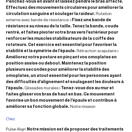
Penchez-vous en avant et laissez pendre le bras affecté.
Effectuez des mouvements circulaires pour améliorer la
circulation sanguine et soulager la raideur.
Rotation
externe avec bande de résistance
: Fixez une bande de
résistance au niveau de la taille. Tenez la bande, coude
rentré, et faites pivoter votre bras vers l’extérieur pour
renforcer les muscles stabilisateurs de la coiffe des
rotateurs. Cet exercice est essentiel pour favoriser la
stabilité et la symétrie de l’épaule.
Rétraction scapulaire
:
Améliorez votre posture en pinçant vos omoplates en
position assise ou debout. Maintenez la position
plusieurs secondes pour améliorer la stabilité des
omoplates, un atout essentiel pour les personnes ayant
des difficultés d’alignement et soulageant les douleurs à
l’épaule.
Glissades murales
: Tenez-vous dos au mur et
faites glisser vos bras de haut en bas. Ce mouvement
favorise un bon mouvement de l’épaule et contribue à
améliorer sa fonction globale.
Notre mission
Chez
Pulse Align
Notre mission est de proposer des traitements