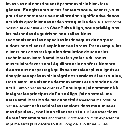
invasives qui contribuent à promouvoir le bien-être
général. En agissant sur ces facteurs sous-jacents, vous
pourriez constater une amélioration significative de vos
activités quotidiennes et de votre qualité de vie.
L’approche
holistique de Pulse Align
Chez Pulse Align, nous privilégions
les méthodes de guérison naturelles. Nous
reconnaissons les capacités intrinsèques du corps et
aidons nos clients à exploiter ces forces. Par exemple, les
clients ont constaté que la stimulation douce et les
techniques visant à améliorer la symétrie du tonus
musculaire favorisent l’équilibre et le confort. Nombre
d’entre eux ont partagé qu’ils se sentaient plus alignés et
énergiques après avoir intégré nos services à leur routine,
retrouvant une aisance de mouvement et un mode de vie
actif.
Témoignages de clients
« Depuis que j’ai commencé à
intégrer les principes de Pulse Align, j’ai constaté une
nette amélioration de ma capacité à
améliorer ma posture
naturellement
et à réduire les tensions dans ma nuque et
mes épaules », confie un client satisfait. « Les exercices
de renforcement
des abdominaux ont enrichi mon expérience
et je me sens plus centré tout au long de la journée. » Ces