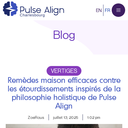
Aller
EN
FR
au
contenu
Blog
VERTIGES
Remèdes maison efficaces contre
les étourdissements inspirés de la
philosophie holistique de Pulse
Align
ZoeRous
juillet 13, 2025
1:02 pm