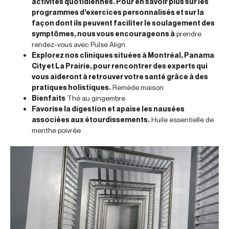
activités quotidiennes. Pour en savoir plus sur les
programmes d’exercices personnalisés et sur la
façon dont ils peuvent faciliter le soulagement des
symptômes, nous vous encourageons à
prendre
rendez-vous avec Pulse Align.
Explorez nos cliniques situées à Montréal, Panama
City et La Prairie, pour rencontrer des experts qui
vous aideront à retrouver votre santé grâce à des
pratiques holistiques.
Remède maison
Bienfaits
Thé au gingembre
Favorise la digestion et apaise les nausées
associées aux étourdissements.
Huile essentielle de
menthe poivrée