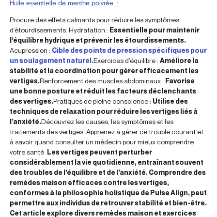
Huile essentielle de menthe poivrée :
Procure des effets calmants pour réduire les symptômes
d’étourdissements. Hydratation :
Essentielle pour maintenir
l’équilibre hydrique et prévenir les étourdissements.
Acupression :
Cible des points de pression spécifiques pour
un soulagement naturel.
Exercices d’équilibre :
Améliore la
stabilité et la coordination pour gérer efficacement les
vertiges.
Renforcement des muscles abdominaux :
Favorise
une bonne posture et réduit les facteurs déclenchants
des vertiges.
Pratiques de pleine conscience :
Utilise des
techniques de relaxation pour réduire les vertiges liés à
l’anxiété.
Découvrez les causes, les symptômes et les
traitements des vertiges. Apprenez à gérer ce trouble courant et
à savoir quand consulter un médecin pour mieux comprendre
votre santé.
Les vertiges peuvent perturber
considérablement la vie quotidienne, entraînant souvent
des troubles de l’équilibre et de l’anxiété. Comprendre des
remèdes maison efficaces contre les vertiges,
conformes à la philosophie holistique de Pulse Align, peut
permettre aux individus de retrouver stabilité et bien-être.
Cet article explore divers remèdes maison et exercices