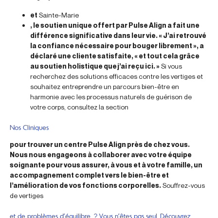
et
Sainte-Marie
, le soutien unique offert par Pulse Align a fait une
différence significative dans leur vie. « J’ai retrouvé
la confiance nécessaire pour bouger librement », a
déclaré une cliente satisfaite, « et tout cela grâce
au soutien holistique que j’ai reçu ici. »
Si vous
recherchez des solutions efficaces contre les vertiges et
souhaitez entreprendre un parcours bien-être en
harmonie avec les processus naturels de guérison de
votre corps, consultez la section
Nos Cliniques
pour trouver un centre Pulse Align près de chez vous.
Nous nous engageons à collaborer avec votre équipe
soignante pour vous assurer, à vous et à votre famille, un
accompagnement complet vers le bien-être et
l’amélioration de vos fonctions corporelles.
Souffrez-vous
de vertiges
et de problèmes d’équilibre ? Vous n’êtes pas seul. Découvrez