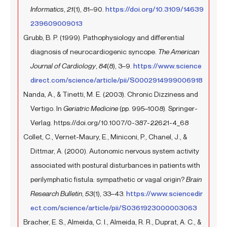
Informatics
,
21
(1), 81–90.
https://doi.org/10.3109/14639
239609009013
Grubb, B. P. (1999). Pathophysiology and differential
diagnosis of neurocardiogenic syncope.
The American
Journal of Cardiology
,
84
(8), 3–9.
https://www.science
direct.com/science/article/pii/S0002914999006918
Nanda, A., & Tinetti, M. E. (2003). Chronic Dizziness and
Vertigo. In
Geriatric Medicine
(pp. 995–1008). Springer-
Verlag. https://doi.org/10.1007/0-387-22621-4_68
Collet, C., Vernet-Maury, E., Miniconi, P., Chanel, J., &
Dittmar, A. (2000). Autonomic nervous system activity
associated with postural disturbances in patients with
perilymphatic fistula: sympathetic or vagal origin?
Brain
Research Bulletin
,
53
(1), 33–43.
https://www.sciencedir
ect.com/science/article/pii/S0361923000003063
Bracher, E. S., Almeida, C. I., Almeida, R. R., Duprat, A. C., &