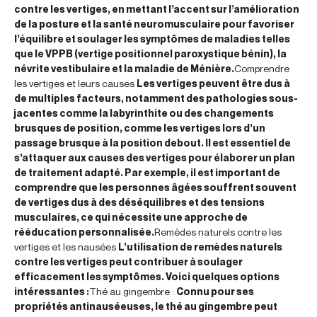
contre les vertiges, en mettant l’accent sur l’amélioration
de la posture et la santé neuromusculaire pour favoriser
l’équilibre et soulager les symptômes de maladies telles
que le VPPB (vertige positionnel paroxystique bénin), la
névrite vestibulaire et la maladie de Ménière.
Comprendre
les vertiges et leurs causes
Les vertiges peuvent être dus à
de multiples facteurs, notamment des pathologies sous-
jacentes comme la labyrinthite ou des changements
brusques de position, comme les vertiges lors d’un
passage brusque à la position debout. Il est essentiel de
s’attaquer aux causes des vertiges pour élaborer un plan
de traitement adapté. Par exemple, il est important de
comprendre que les personnes âgées souffrent souvent
de vertiges dus à des déséquilibres et des tensions
musculaires, ce qui nécessite une approche de
rééducation personnalisée.
Remèdes naturels contre les
vertiges et les nausées
L’utilisation de remèdes naturels
contre les vertiges peut contribuer à soulager
efficacement les symptômes. Voici quelques options
intéressantes :
Thé au gingembre :
Connu pour ses
propriétés antinauséeuses, le thé au gingembre peut