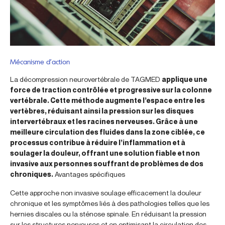
Mécanisme d’action
La décompression neurovertébrale de TAGMED
applique une
force de traction contrôlée et progressive sur la colonne
vertébrale. Cette méthode augmente l’espace entre les
vertèbres, réduisant ainsi la pression sur les disques
intervertébraux et les racines nerveuses. Grâce à une
meilleure circulation des fluides dans la zone ciblée, ce
processus contribue à réduire l’inflammation et à
soulager la douleur, offrant une solution fiable et non
invasive aux personnes souffrant de problèmes de dos
chroniques.
Avantages spécifiques
Cette approche non invasive soulage efficacement la douleur
chronique et les symptômes liés à des pathologies telles que les
hernies discales ou la sténose spinale. En réduisant la pression
sur les structures nerveuses et en optimisant la circulation des