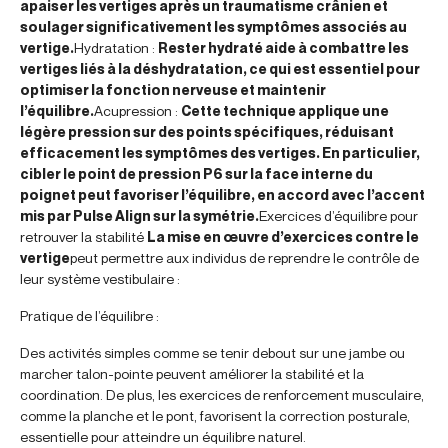
apaiser les vertiges après un traumatisme crânien et
soulager significativement les symptômes associés au
vertige.
Hydratation :
Rester hydraté aide à combattre les
vertiges liés à la déshydratation, ce qui est essentiel pour
optimiser la fonction nerveuse et maintenir
l’équilibre.
Acupression :
Cette technique applique une
légère pression sur des points spécifiques, réduisant
efficacement les symptômes des vertiges. En particulier,
cibler le point de pression P6 sur la face interne du
poignet peut favoriser l’équilibre, en accord avec l’accent
mis par Pulse Align sur la symétrie.
Exercices d’équilibre pour
retrouver la stabilité
La mise en œuvre d’exercices contre le
vertige
peut permettre aux individus de reprendre le contrôle de
leur système vestibulaire :
Pratique de l’équilibre :
Des activités simples comme se tenir debout sur une jambe ou
marcher talon-pointe peuvent améliorer la stabilité et la
coordination. De plus, les exercices de renforcement musculaire,
comme la planche et le pont, favorisent la correction posturale,
essentielle pour atteindre un équilibre naturel.