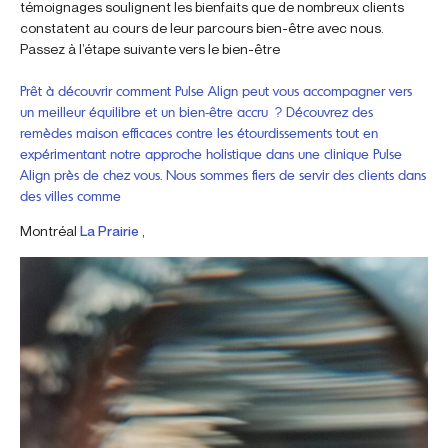
témoignages soulignent les bienfaits que de nombreux clients
constatent au cours de leur parcours bien-être avec nous.
Passez à l’étape suivante vers le bien-être
Prêt à découvrir comment Pulse Align peut vous accompagner vers
un meilleur équilibre et un bien-être accru ? Découvrez des
remèdes maison efficaces contre les étourdissements tout en
expérimentant notre approche holistique dans une clinique Pulse
Align près de chez vous. Nous sommes fiers de servir des clients dans
des villes comme
Montréal
La Prairie
,