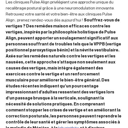
Les cliniques Pulse Align privilégient une approche unique du
recalibrage postural grâce à une neuromodulation innovante.
Retrouvez votre santé et votre bien-être aux cliniques Pulse
Align ; prenez rendez-vous dès aujourd’hui !
Souffrez-vous de
vertiges ? Des remèdes maison efficaces contre les
vertiges, inspirés par la philosophie holistique de Pulse
Align, peuvent apporter un soulagement significatif aux
personnes souffrant de troubles tels que le VPPB (vertige
positionnel paroxystique bénin) et la névrite vestibulaire.
Axée sur les remèdes naturels contre les vertiges et les
nausées, cette approche s’attaque non seulement aux
causes des vertiges, mais intègre également des
exercices contre le vertige et un renforcement
musculaire pour améliorer le bien-être général. Des
études récentes indiquent qu’un pourcentage
impressionnant d’adultes ressentent des vertiges lors
d’un passage brusque à la verticale, soulignant la
nécessité de solutions pratiques. En comprenant
comment stopper les crises de vertige et en améliorant la
correction posturale, les personnes peuvent reprendre le
contrôle de leur santé et gérer les symptômes associés à
la maladie de Ménière, à la
labyrinthite
et à d’autres