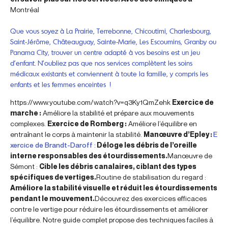
Montréal
Que vous soyez à La Prairie, Terrebonne, Chicoutimi, Charlesbourg,
Saint-Jérôme, Châteauguay, Sainte-Marie, Les Escoumins, Granby ou
Panama City, trouver un centre adapté à vos besoins est un jeu
d’enfant. N’oubliez pas que nos services complètent les soins
médicaux existants et conviennent à toute la famille, y compris les
enfants et les femmes enceintes !
https://www.youtube.com/watch?v=q3Ky1QmZehk
Exercice de
marche :
Améliore la stabilité et prépare aux mouvements
complexes.
Exercice de Romberg :
Améliore l’équilibre en
entraînant le corps à maintenir la stabilité.
Manœuvre d’Epley :
E
xercice de Brandt-Daroff :
Déloge les débris de l’oreille
interne responsables des étourdissements.
Manœuvre de
Sémont :
Cible les débris canalaires, ciblant des types
spécifiques de vertiges.
Routine de stabilisation du regard :
Améliore la stabilité visuelle et réduit les étourdissements
pendant le mouvement.
Découvrez des exercices efficaces
contre le vertige pour réduire les étourdissements et améliorer
l’équilibre. Notre guide complet propose des techniques faciles à