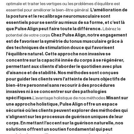
optimale et traiter les vertiges ou les problèmes d’équilibre est
essentiel pour améliorer le bien-être général.
L’amélioration de
la posture et le recalibrage neuromusculaire sont
essentiels pour se sentir au mieux de sa forme, et c’est là
que Pulse Align peut faire toute la différence.
Libérez le
potentiel de votre corps
Chez Pulse Align, notre engagement
est de favoriser la symétrie du tonus musculaire grâce à
des techniques de stimulation douce qui favorisent
l’équilibre naturel. Cette approche non invasive se
concentre sur la capacité innée du corps à se régénérer,
permettant aux clients d’aborder le quotidien avec plus
d’aisance et de stabilité. Nos méthodes sont conçues
pour guider les clients vers l’atteinte de leurs objectifs de
bien-être personnel sans recourir à des procédures
invasives ni à se concentrer sur des pathologies
spécifiques.
L’avantage holistique de nos méthodes
Misant sur
une approche holistique, Pulse Align offre un espace
sécurisé où les clients peuvent explorer des méthodes qui
s’alignent sur les processus de guérison uniques de leur
corps. En mettant l’accent sur la guérison naturelle, nos
solutions offrent un soutien fondamental qui peut