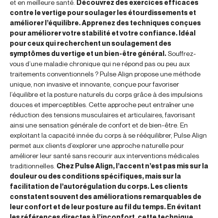
et en meilleure santé.
Découvrez des exercices efficaces
contre le vertige pour soulager les étourdissements et
améliorer l’équilibre. Apprenez des techniques conçues
pour améliorer votre stabilité et votre confiance. Idéal
pour ceux qui recherchent un soulagement des
symptômes du vertige et un bien-être général.
Souffrez-
vous d’une maladie chronique qui ne répond pas ou peu aux
traitements conventionnels ? Pulse Align propose une méthode
unique, non invasive et innovante, conçue pour favoriser
l’équilibre et la posture naturels du corps grâce à des impulsions
douces et imperceptibles. Cette approche peut entraîner une
réduction des tensions musculaires et articulaires, favorisant
ainsi une sensation générale de confort et de bien-être. En
exploitant la capacité innée du corps à se rééquilibrer, Pulse Align
permet aux clients d’explorer une approche naturelle pour
améliorer leur santé sans recourir aux interventions médicales
traditionnelles.
Chez Pulse Align, l’accent n’est pas mis sur la
douleur ou des conditions spécifiques, mais sur la
facilitation de l’autorégulation du corps. Les clients
constatent souvent des améliorations remarquables de
leur confort et de leur posture au fil du temps. En évitant
les références directes à l’inconfort, cette technique