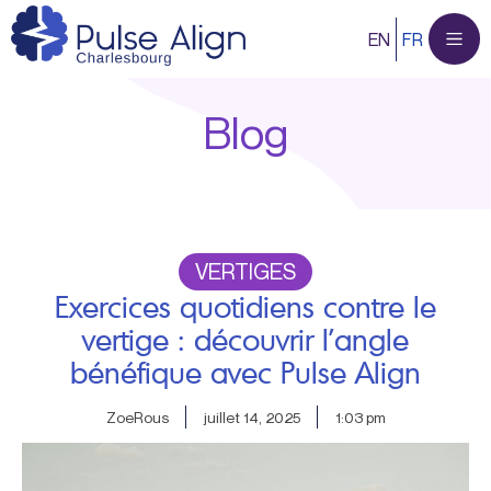
Aller
EN
FR
au
contenu
Blog
VERTIGES
Exercices quotidiens contre le
vertige : découvrir l’angle
bénéfique avec Pulse Align
ZoeRous
juillet 14, 2025
1:03 pm