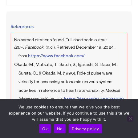
References
No parsed citations found. Full shortcode output:
(20+) Facebook
. (n.d.). Retrieved December 19, 2024,
from
https://www.facebook.com/
Okada, M., Matsuto, T., Satoh, S., Igarashi, S., Baba, M.,
Sugita, O., & Okada, M. (1996). Role of pulse wave
velocity for assessing autonomic nervous system
activities in reference to heart rate variability.
Medical
Informatics
,
21
(1), 81–90.
https://doi.org/10.3109/14639
We use cookies to ensure that we give you the best
239609009013
experience on our website. If you continue to use this site we
Grubb, B. P. (1999). Pathophysiology and differential
will assume that you are happy with it.
diagnosis of neurocardiogenic syncope.
The American
Ok
No
Privacy policy
Journal of Cardiology
,
84
(8), 3–9.
https://www.science