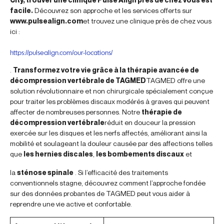
facile.
Découvrez son approche et les services offerts sur
www.pulsealign.com
et trouvez une clinique près de chez vous
ici :
https://pulsealign.com/our-locations/
.
Transformez votre vie grâce à la thérapie avancée de
décompression vertébrale de TAGMED
TAGMED offre une
solution révolutionnaire et non chirurgicale spécialement conçue
pour traiter les problèmes discaux modérés à graves qui peuvent
affecter de nombreuses personnes. Notre
thérapie de
décompression vertébrale
réduit en douceur la pression
exercée sur les disques et les nerfs affectés, améliorant ainsi la
mobilité et soulageant la douleur causée par des affections telles
que
les hernies discales
,
les bombements discaux
et
la
sténose spinale
. Si l’efficacité des traitements
conventionnels stagne, découvrez comment l’approche fondée
sur des données probantes de TAGMED peut vous aider à
reprendre une vie active et confortable.