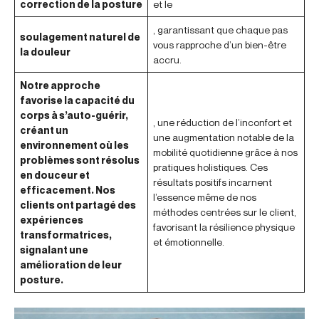
correction de la posture
et le
, garantissant que chaque pas
soulagement naturel de
vous rapproche d’un bien-être
la douleur
accru.
Notre approche
favorise la capacité du
corps à s’auto-guérir,
, une réduction de l’inconfort et
créant un
une augmentation notable de la
environnement où les
mobilité quotidienne grâce à nos
problèmes sont résolus
pratiques holistiques. Ces
en douceur et
résultats positifs incarnent
efficacement. Nos
l’essence même de nos
clients ont partagé des
méthodes centrées sur le client,
expériences
favorisant la résilience physique
transformatrices,
et émotionnelle.
signalant une
amélioration de leur
posture.