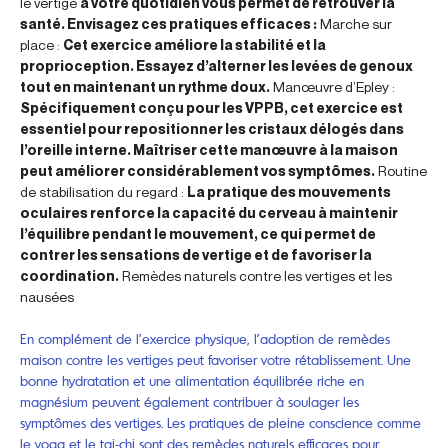
le vertige
à votre quotidien vous permet de retrouver la
santé. Envisagez ces pratiques efficaces :
Marche sur
place :
Cet exercice améliore la stabilité et la
proprioception. Essayez d’alterner les levées de genoux
tout en maintenant un rythme doux.
Manœuvre d’Epley :
Spécifiquement conçu pour les VPPB, cet exercice est
essentiel pour repositionner les cristaux délogés dans
l’oreille interne. Maîtriser cette manœuvre à la maison
peut améliorer considérablement vos symptômes.
Routine
de stabilisation du regard :
La pratique des mouvements
oculaires renforce la capacité du cerveau à maintenir
l’équilibre pendant le mouvement, ce qui permet de
contrer les sensations de vertige et de favoriser la
coordination.
Remèdes naturels contre les vertiges et les
nausées
En complément de l’exercice physique, l’adoption de remèdes
maison contre les vertiges peut favoriser votre rétablissement. Une
bonne hydratation et une alimentation équilibrée riche en
magnésium peuvent également contribuer à soulager les
symptômes des vertiges. Les pratiques de pleine conscience comme
le yoga et le tai-chi sont des remèdes naturels efficaces pour