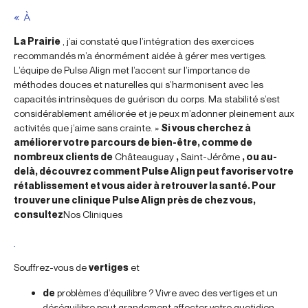
« À
La Prairie
, j’ai constaté que l’intégration des exercices
recommandés m’a énormément aidée à gérer mes vertiges.
L’équipe de Pulse Align met l’accent sur l’importance de
méthodes douces et naturelles qui s’harmonisent avec les
capacités intrinsèques de guérison du corps. Ma stabilité s’est
considérablement améliorée et je peux m’adonner pleinement aux
activités que j’aime sans crainte. »
Si vous cherchez à
améliorer votre parcours de bien-être, comme de
nombreux clients de
Châteauguay
,
Saint-Jérôme
, ou au-
delà, découvrez comment Pulse Align peut favoriser votre
rétablissement et vous aider à retrouver la santé. Pour
trouver une clinique Pulse Align près de chez vous,
consultez
Nos Cliniques
.
Souffrez-vous de
vertiges
et
de
problèmes d’équilibre ? Vivre avec des vertiges et un
déséquilibre peut grandement affecter votre quotidien.