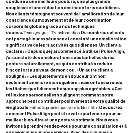
conduire à une meilleure posture, une plus grande
souplesse et une réduction des inconforts quotidiens.
Nos clients témoignent souvent de l’amélioration de leur
conscience du mouvement et de leur coordination
corporelle globale grâce à nos techniques
douces.
Témoignages : Transformation
De nombreux clients
ont partagé leur expérience et constaté une amélioration
significative de leurs activités quotidiennes. Un client a
déclaré : « Depuis que j’ai commencé à utiliser Pulse Align,
j’ai constaté des améliorations substantielles de ma
posture naturellement, ce qui a contribué à réduire
l’inconfort au niveau de mon cou. » Un autre client a
souligné : « Les ajustements en douceur ont non
seulement amélioré mon équilibre, mais ont aussi rendu
les tâches quotidiennes beaucoup plus agréables. » Ces
réflexions personnelles soulignent comment notre
approche peut contribuer positivement à votre qualité de
vie globale.
Faites le premier pas vers le bien-être
Découvrez
comment Pulse Align peut être votre partenaire pour un
meilleur bien-être et une posture optimale. Nous vous
invitons à prendre rendez-vous pour une consultation et à
en savoir plus sur nos services. Avec des cliniques à