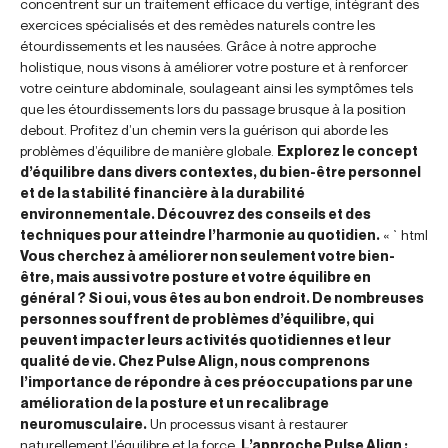
concentrent sur un traitement efficace du vertige, intégrant des
exercices spécialisés et des remèdes naturels contre les
étourdissements et les nausées. Grâce à notre approche
holistique, nous visons à améliorer votre posture et à renforcer
votre ceinture abdominale, soulageant ainsi les symptômes tels
que les étourdissements lors du passage brusque à la position
debout. Profitez d’un chemin vers la guérison qui aborde les
problèmes d’équilibre de manière globale.
Explorez le concept
d’équilibre dans divers contextes, du bien-être personnel
et de la stabilité financière à la durabilité
environnementale. Découvrez des conseils et des
techniques pour atteindre l’harmonie au quotidien.
« `html
Vous cherchez à améliorer non seulement votre bien-
être, mais aussi votre posture et votre équilibre en
général ? Si oui, vous êtes au bon endroit. De nombreuses
personnes souffrent de problèmes d’équilibre, qui
peuvent impacter leurs activités quotidiennes et leur
qualité de vie. Chez Pulse Align, nous comprenons
l’importance de répondre à ces préoccupations par une
amélioration de la posture et un recalibrage
neuromusculaire.
Un processus visant à restaurer
naturellement l’équilibre et la force.
L’approche Pulse Align :