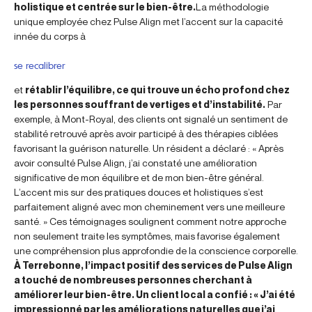
holistique et centrée sur le bien-être.
La méthodologie
unique employée chez Pulse Align met l’accent sur la capacité
innée du corps à
se recalibrer
et
rétablir l’équilibre, ce qui trouve un écho profond chez
les personnes souffrant de vertiges et d’instabilité.
Par
exemple, à Mont-Royal, des clients ont signalé un sentiment de
stabilité retrouvé après avoir participé à des thérapies ciblées
favorisant la guérison naturelle. Un résident a déclaré : « Après
avoir consulté Pulse Align, j’ai constaté une amélioration
significative de mon équilibre et de mon bien-être général.
L’accent mis sur des pratiques douces et holistiques s’est
parfaitement aligné avec mon cheminement vers une meilleure
santé. » Ces témoignages soulignent comment notre approche
non seulement traite les symptômes, mais favorise également
une compréhension plus approfondie de la conscience corporelle.
À Terrebonne, l’impact positif des services de Pulse Align
a touché de nombreuses personnes cherchant à
améliorer leur bien-être. Un client local a confié : « J’ai été
impressionné par les améliorations naturelles que j’ai