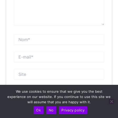
Nom*
E-
mail*
Site
We use cookies to ensure that we give you the best
Enregistrer mon nom, mon e-mail et mon site
experience on our website. If you continue to use this site we
dans le navigateur pour mon prochain commentaire.
will assume that you are happy with it.
Ok
No
Privacy policy