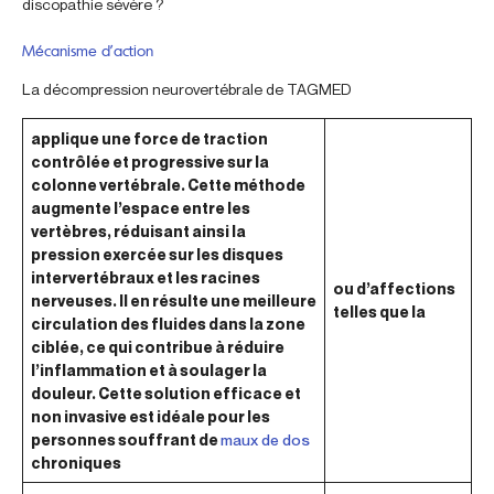
discopathie sévère ?
Mécanisme d’action
La décompression neurovertébrale de TAGMED
applique une force de traction
contrôlée et progressive sur la
colonne vertébrale. Cette méthode
augmente l’espace entre les
vertèbres, réduisant ainsi la
pression exercée sur les disques
intervertébraux et les racines
ou d’affections
nerveuses. Il en résulte une meilleure
telles que la
circulation des fluides dans la zone
ciblée, ce qui contribue à réduire
l’inflammation et à soulager la
douleur. Cette solution efficace et
non invasive est idéale pour les
personnes souffrant de
maux de dos
chroniques