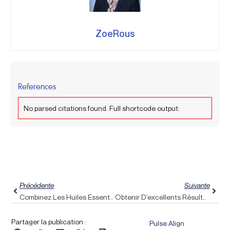
ZoeRous
References
No parsed citations found. Full shortcode output:
Précédent
Suiva
Précédente
Suivante
Combinez Les Huiles Essentielles Pour Soulager Les Maux De Tête Avec L’alignement Du Pouls Pour Une Tranquillité Accrue
Obtenir D’excellents Résultats Avec Un Bureau Debout : Comment Intégrer L’alignement Du Pouls Pour Un Soutien Postural Durable
Partager la publication :
Pulse Align