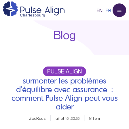
Aller
EN
FR
au
contenu
Blog
PULSE ALIGN
surmonter les problèmes
d’équilibre avec assurance :
comment Pulse Align peut vous
aider
ZoeRous
juillet 15, 2025
1:11 pm