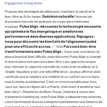
Engagement à long terme
Propose des stratégies durables pour maintenir la santé et le
bien-être au fil du temps.
Guérison naturelle
Favorise les
processus naturels de guérison du corps sans méthodes
invasives.
Pulse Align : découvrez la technologie innovante
qui optimise le flux énergétique et améliore les
performances dans diverses applications. Rejoignez-
nous pour découvrir les bienfaits de l’alignement pulsé
pour une efficacité accrue.
« `html
Parcours bien-être
transformateurs avec Pulse Align
« Vivre avec une lésion du
plexus brachial était difficile, mais découvrir Pulse Align a changé
la donne dans mon parcours bien-être. Leur approche unique
pour stimuler la capacité naturelle du corps à se recalibrer et à
rétablir l’équilibre a fait une telle différence. Je peux affirmer avec
certitude que je ressens une mobilité et un confort accrus dans
mes activités quotidiennes. C’est un incontournable pour tous
ceux qui, dans la région de La Prairie, cherchent à améliorer leur
bien-être ! » Résidente de Mont-Royal, j’hésitais à suivre des
traitements holistiques, mais Pulse Align a dépassé mes attentes.
Leurs techniques douces s’adaptent parfaitement aux besoins de
mon corps et j’ai constaté une différence notable dans mon