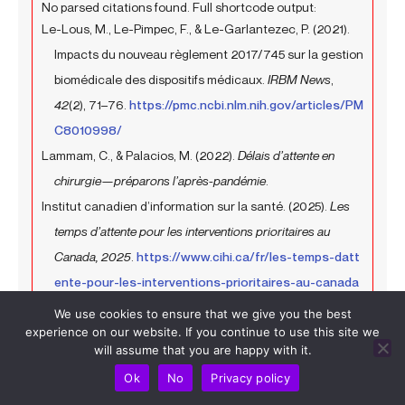
No parsed citations found. Full shortcode output:
Le-Lous, M., Le-Pimpec, F., & Le-Garlantezec, P. (2021).
Impacts du nouveau règlement 2017/745 sur la gestion
biomédicale des dispositifs médicaux.
IRBM News
,
42
(2), 71–76.
https://pmc.ncbi.nlm.nih.gov/articles/PM
C8010998/
Lammam, C., & Palacios, M. (2022).
Délais d’attente en
chirurgie—préparons l’après-pandémie
.
Institut canadien d’information sur la santé. (2025).
Les
temps d’attente pour les interventions prioritaires au
Canada, 2025
.
https://www.cihi.ca/fr/les-temps-datt
ente-pour-les-interventions-prioritaires-au-canada
-2025
We use cookies to ensure that we give you the best
experience on our website. If you continue to use this site we
Médipôle, Hôpital Privé. (n.d.).
Tarifs chirurgie orthopédique
.
will assume that you are happy with it.
https://www.chirurgie-orthopedique-medipole.fr/tari
Ok
No
Privacy policy
fs-chirurgie-orthopedique-avignon.html