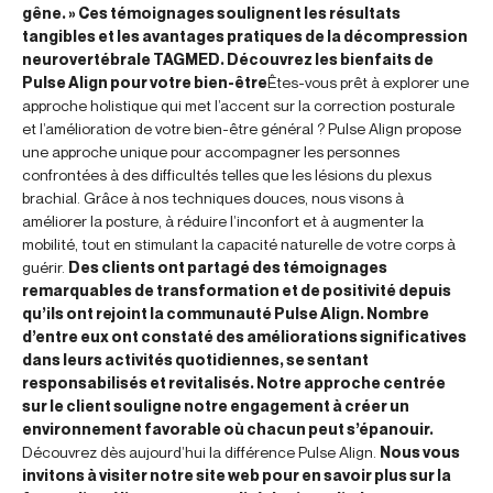
gêne. » Ces témoignages soulignent les résultats
tangibles et les avantages pratiques de la décompression
neurovertébrale TAGMED. Découvrez les bienfaits de
Pulse Align pour votre bien-être
Êtes-vous prêt à explorer une
approche holistique qui met l’accent sur la correction posturale
et l’amélioration de votre bien-être général ? Pulse Align propose
une approche unique pour accompagner les personnes
confrontées à des difficultés telles que les lésions du plexus
brachial. Grâce à nos techniques douces, nous visons à
améliorer la posture, à réduire l’inconfort et à augmenter la
mobilité, tout en stimulant la capacité naturelle de votre corps à
guérir.
Des clients ont partagé des témoignages
remarquables de transformation et de positivité depuis
qu’ils ont rejoint la communauté Pulse Align. Nombre
d’entre eux ont constaté des améliorations significatives
dans leurs activités quotidiennes, se sentant
responsabilisés et revitalisés. Notre approche centrée
sur le client souligne notre engagement à créer un
environnement favorable où chacun peut s’épanouir.
Découvrez dès aujourd’hui la différence Pulse Align.
Nous vous
invitons à visiter notre site web pour en savoir plus sur la