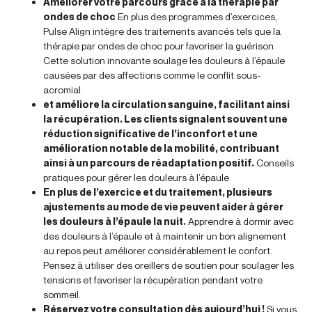
Améliorer votre parcours grâce à la thérapie par
ondes de choc
En plus des programmes d’exercices,
Pulse Align intègre des traitements avancés tels que la
thérapie par ondes de choc pour favoriser la guérison.
Cette solution innovante soulage les douleurs à l’épaule
causées par des affections comme le conflit sous-
acromial.
et améliore la circulation sanguine, facilitant ainsi
la récupération. Les clients signalent souvent une
réduction significative de l’inconfort et une
amélioration notable de la mobilité, contribuant
ainsi à un parcours de réadaptation positif.
Conseils
pratiques pour gérer les douleurs à l’épaule
En plus de l’exercice et du traitement, plusieurs
ajustements au mode de vie peuvent aider à gérer
les douleurs à l’épaule la nuit.
Apprendre à dormir avec
des douleurs à l’épaule et à maintenir un bon alignement
au repos peut améliorer considérablement le confort.
Pensez à utiliser des oreillers de soutien pour soulager les
tensions et favoriser la récupération pendant votre
sommeil.
Réservez votre consultation dès aujourd’hui !
Si vous