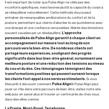
Il est important de noter que Pulse Align ne cible pas des
inconforts spécifiques, mais favorise plutôt la capacité du corps à
se rééquilibrer naturellement. Cette méthode douce peut
entraîner de remarquables améliorations du confort et de la
posture, permettant aux clients d’aborder la vie quotidienne avec
une énergie et une confiance renouvelées, libérés des limitations
souvent causées par un déséquilibre.
L’approche
personnalisée de Pulse Align garantit à chaque client un
accompagnement sur mesure tout au long de son
parcours vers le bien-être. De nombreux clients ont
partagé leurs expériences, soulignant des progrès
significatifs dans leur bien-être général, notamment une
meilleure posture et une réduction des tensions au niveau
du cou et du dos. Ces témoignages témoignent des
transformations positives qui peuvent survenir lorsque
les clients font appel à nos services stimulants.
Si vous
êtes prêt à découvrir comment
Pulse Align
Si Pulse Align peut
jouer un rôle dans votre parcours de bien-être, visitez notre site
web pour en savoir plus et trouver un centre près de chez vous,
dans des villes comme
La Prairie, Mont-Royal, Terrebonne,