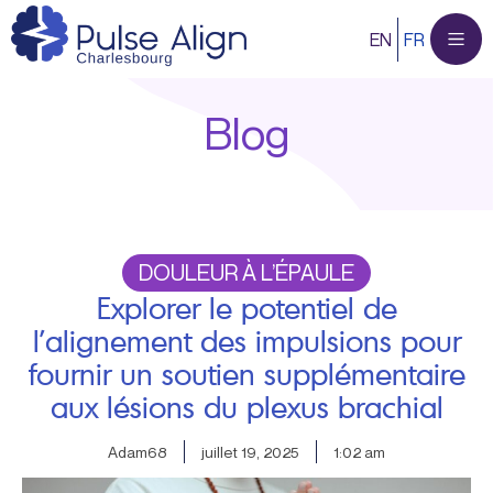
Aller
EN
FR
au
contenu
Blog
DOULEUR À L’ÉPAULE
Explorer le potentiel de
l’alignement des impulsions pour
fournir un soutien supplémentaire
aux lésions du plexus brachial
Adam68
juillet 19, 2025
1:02 am