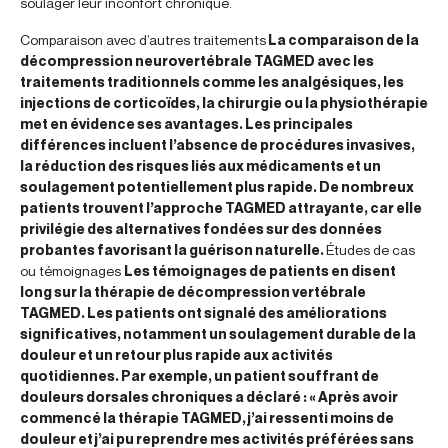
soulager leur inconfort chronique.
Comparaison avec d’autres traitements
La comparaison de la
décompression neurovertébrale TAGMED avec les
traitements traditionnels comme les analgésiques, les
injections de corticoïdes, la chirurgie ou la physiothérapie
met en évidence ses avantages. Les principales
différences incluent l’absence de procédures invasives,
la réduction des risques liés aux médicaments et un
soulagement potentiellement plus rapide. De nombreux
patients trouvent l’approche TAGMED attrayante, car elle
privilégie des alternatives fondées sur des données
probantes favorisant la guérison naturelle.
Études de cas
ou témoignages
Les témoignages de patients en disent
long sur la thérapie de décompression vertébrale
TAGMED. Les patients ont signalé des améliorations
significatives, notamment un soulagement durable de la
douleur et un retour plus rapide aux activités
quotidiennes. Par exemple, un patient souffrant de
douleurs dorsales chroniques a déclaré : « Après avoir
commencé la thérapie TAGMED, j’ai ressenti moins de
douleur et j’ai pu reprendre mes activités préférées sans