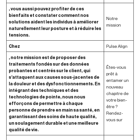
, vous aussi pouvez profiter de ces
bienfaits et constater comment nos
Notre
solutions aident les individus à améliorer
mission
naturellement leur posture et à réduire les
tensions.
Chez
Pulse Align
, notre mission est de proposer des
traitements fondés sur des données
Êtes-vous
probantes et centrés sur le client, qui
prêt à
s’attaquent aux causes sous-jacentes de
entamer un
la douleur et des dysfonctionnements. En
nouveau
intégrant des techniques et des
chapitre de
technologies de pointe, nous nous
votre bien-
efforçons de permettre à chaque
être ?
personne de prendre en main sa santé, en
Rendez-
garantissant des soins de haute qualité,
vous sur
un soulagement durable et une meilleure
qualité de vie.