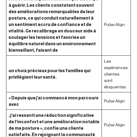
à guérir. Les clients constatent souvent
des améliorations remarquables de leur
posture, ce qui conduit naturellement à
un sentiment accru de confiance et de
Pulse Align
vitalité. Ce recalibrage en douceur aide à
soulager les tensions et favorise un
équilibre naturel dans un environnement
bienveillant, faisant de
Les
expériences
un choix précieux pour les familles qui
clientes
privilégient leur santé.
sont
éloquentes
« Depuis que j’ai commencé mon parcours
Pulse Align
avec
, j’ai ressenti une réduction significative
de l’inconfort et une amélioration notable
Pulse Align
de ma posture », confie une cliente
satisfaite. En rejoignant la communauté