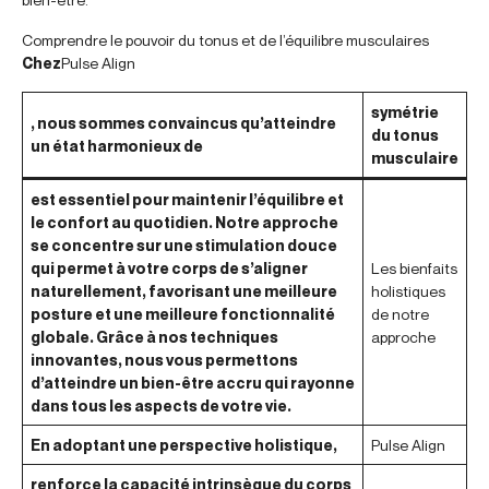
Comprendre le pouvoir du tonus et de l’équilibre musculaires
Chez
Pulse Align
symétrie
, nous sommes convaincus qu’atteindre
du tonus
un état harmonieux de
musculaire
est essentiel pour maintenir l’équilibre et
le confort au quotidien. Notre approche
se concentre sur une stimulation douce
qui permet à votre corps de s’aligner
Les bienfaits
naturellement, favorisant une meilleure
holistiques
posture et une meilleure fonctionnalité
de notre
globale. Grâce à nos techniques
approche
innovantes, nous vous permettons
d’atteindre un bien-être accru qui rayonne
dans tous les aspects de votre vie.
En adoptant une perspective holistique,
Pulse Align
renforce la capacité intrinsèque du corps