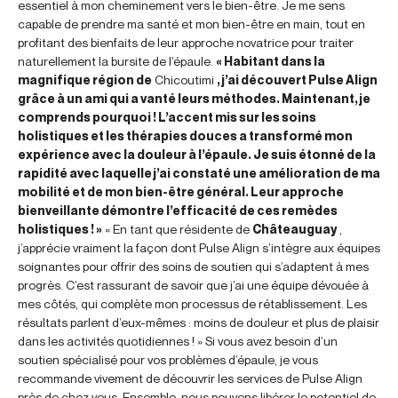
essentiel à mon cheminement vers le bien-être. Je me sens
capable de prendre ma santé et mon bien-être en main, tout en
profitant des bienfaits de leur approche novatrice pour traiter
naturellement la bursite de l’épaule.
« Habitant dans la
magnifique région de
Chicoutimi
, j’ai découvert Pulse Align
grâce à un ami qui a vanté leurs méthodes. Maintenant, je
comprends pourquoi ! L’accent mis sur les soins
holistiques et les thérapies douces a transformé mon
expérience avec la douleur à l’épaule. Je suis étonné de la
rapidité avec laquelle j’ai constaté une amélioration de ma
mobilité et de mon bien-être général. Leur approche
bienveillante démontre l’efficacité de ces remèdes
holistiques ! »
« En tant que résidente de
Châteauguay
,
j’apprécie vraiment la façon dont Pulse Align s’intègre aux équipes
soignantes pour offrir des soins de soutien qui s’adaptent à mes
progrès. C’est rassurant de savoir que j’ai une équipe dévouée à
mes côtés, qui complète mon processus de rétablissement. Les
résultats parlent d’eux-mêmes : moins de douleur et plus de plaisir
dans les activités quotidiennes ! » Si vous avez besoin d’un
soutien spécialisé pour vos problèmes d’épaule, je vous
recommande vivement de découvrir les services de Pulse Align
près de chez vous. Ensemble, nous pouvons libérer le potentiel de