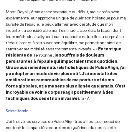
Mont-Royal, j’étais assez sceptique au début, mais après avoir
expérimenté leur approche unique de guérison holistique pour ma
bursite de l’épaule, je peux affirmer avec certitude que mon
inconfort a considérablement diminué. J’apprécie la façon dont
leurs méthodes s’alignent sur la capacité naturelle du corps à se
rééquilibrer et à retrouver son équilibre, me permettant ainsi de
retrouver ma mobilité sans traitements invasifs. »
« En tant que
résidente de
Terrbonne
, je souffrais de douleurs
persistantes à l’épaule qui impactaient mon quotidien.
Grâce aux remèdes naturels holistiques de Pulse Align, j’ai
pu adopter un mode de vie plus actif. J’ai constaté des
améliorations remarquables de ma posture et de ma
force globales, et je me sens plus alignée que jamais. C’est
incroyable de voir le corps réagir positivement à des
techniques douces et non invasives ! »
« À
Sainte-Marie
J’ai trouvé les services de Pulse Align très utiles. Leur souci de
soutenir les capacités naturelles de guérison du corps a été