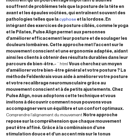
souffrent de problèmes tels que la posture de la tête en
avant et les épaules voûtées, qui entraînent souvent des
pathologies telles que la
cyphose
et la lordose. En
intégrant des exercices de posture ciblés, comme le yoga
et le Pilates, Pulse Align permet aux personnes
d’améliorer efficacement leur posture et de soulager les
douleurs lombaires. Cette approche met l’accent sur le
mouvement conscient et une ergonomie adaptée, aidant
ainsi les clients à obtenir des résultats durables dans leur
parcours de bien-être.
« `html
Vous cherchez un moyen
d’améliorer votre bien-être général et votre posture ? La
méthode Feldenkrais vous aide à améliorer votre posture
et votre recalibrage neuromusculaire grâce au
mouvement conscient et à de petits ajustements. Chez
Pulse Align, nous adoptons cette technique et vous
invitons à découvrir comment nous pouvons vous
accompagner vers un équilibre et un confort optimaux.
Comprendre l’alignement du mouvement
Notre approche
repose sur la compréhension que chaque mouvement
peut être affiné. Grâce à la combinaison d’une
stimulation douce et d’un accent mis sur le tonus