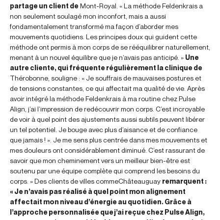
partage un client de
Mont-Royal. « La méthode Feldenkrais a
non seulement soulagé mon inconfort, mais a aussi
fondamentalement transformé ma façon d’aborder mes
mouvements quotidiens. Les principes doux qui guident cette
méthode ont permis à mon corps de se rééquilibrer naturellement,
menant à un nouvel équilibre que je n’avais pas anticipé. »
Une
autre cliente, qui fréquente régulièrement la clinique de
Thérobonne, souligne : « Je souffrais de mauvaises postures et
de tensions constantes, ce qui affectait ma qualité de vie. Après
avoir intégré la méthode Feldenkrais à ma routine chez Pulse
Align, j’ai l’impression de redécouvrir mon corps. C’est incroyable
de voir à quel point des ajustements aussi subtils peuvent libérer
un tel potentiel. Je bouge avec plus d’aisance et de confiance
que jamais ! ». Je me sens plus centrée dans mes mouvements et
mes douleurs ont considérablement diminué. C’est rassurant de
savoir que mon cheminement vers un meilleur bien-être est
soutenu par une équipe complète qui comprend les besoins du
corps. » Des clients de villes commeChâteauguay
remarquent :
« Je n’avais pas réalisé à quel point mon alignement
affectait mon niveau d’énergie au quotidien. Grâce à
l’approche personnalisée que j’ai reçue chez Pulse Align,