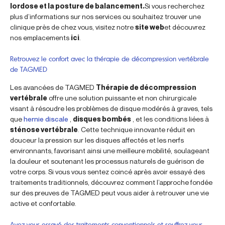
lordose et la posture de balancement.
Si vous recherchez
plus d’informations sur nos services ou souhaitez trouver une
clinique près de chez vous, visitez notre
site web
et découvrez
nos emplacements
ici
.
Retrouvez le confort avec la thérapie de décompression vertébrale
de TAGMED
Les avancées de TAGMED
Thérapie de décompression
vertébrale
offre une solution puissante et non chirurgicale
visant à résoudre les problèmes de disque modérés à graves, tels
que
hernie discale
,
disques bombés
, et les conditions liées à
sténose vertébrale
. Cette technique innovante réduit en
douceur la pression sur les disques affectés et les nerfs
environnants, favorisant ainsi une meilleure mobilité, soulageant
la douleur et soutenant les processus naturels de guérison de
votre corps. Si vous vous sentez coincé après avoir essayé des
traitements traditionnels, découvrez comment l’approche fondée
sur des preuves de TAGMED peut vous aider à retrouver une vie
active et confortable.
Avez-vous essayé des traitements conventionnels et souffrez-vous