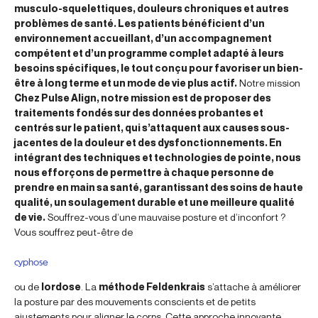
musculo-squelettiques, douleurs chroniques et autres
problèmes de santé. Les patients bénéficient d’un
environnement accueillant, d’un accompagnement
compétent et d’un programme complet adapté à leurs
besoins spécifiques, le tout conçu pour favoriser un bien-
être à long terme et un mode de vie plus actif.
Notre mission
Chez Pulse Align, notre mission est de proposer des
traitements fondés sur des données probantes et
centrés sur le patient, qui s’attaquent aux causes sous-
jacentes de la douleur et des dysfonctionnements. En
intégrant des techniques et technologies de pointe, nous
nous efforçons de permettre à chaque personne de
prendre en main sa santé, garantissant des soins de haute
qualité, un soulagement durable et une meilleure qualité
de vie.
Souffrez-vous d’une mauvaise posture et d’inconfort ?
Vous souffrez peut-être de
cyphose
ou de
lordose
. La
méthode Feldenkrais
s’attache à améliorer
la posture par des mouvements conscients et de petits
ajustements pour aligner le corps. Cette approche innovante