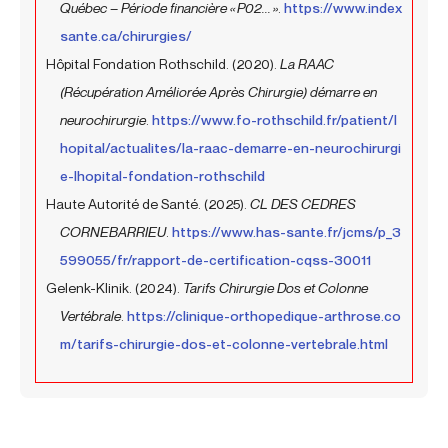
Québec – Période financière « P02... »
.
https://www.index
sante.ca/chirurgies/
Hôpital Fondation Rothschild. (2020).
La RAAC
(Récupération Améliorée Après Chirurgie) démarre en
neurochirurgie
.
https://www.fo-rothschild.fr/patient/l
hopital/actualites/la-raac-demarre-en-neurochirurgi
e-lhopital-fondation-rothschild
Haute Autorité de Santé. (2025).
CL DES CEDRES
CORNEBARRIEU
.
https://www.has-sante.fr/jcms/p_3
599055/fr/rapport-de-certification-cqss-30011
Gelenk-Klinik. (2024).
Tarifs Chirurgie Dos et Colonne
Vertébrale
.
https://clinique-orthopedique-arthrose.co
m/tarifs-chirurgie-dos-et-colonne-vertebrale.html