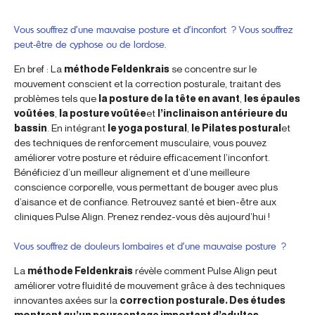
Vous souffrez d’une mauvaise posture et d’inconfort ? Vous souffrez
peut-être de cyphose ou de lordose.
En bref : La
méthode Feldenkrais
se concentre sur le
mouvement conscient et la correction posturale, traitant des
problèmes tels que
la posture de la tête en avant
,
les épaules
voûtées
,
la posture voûtée
et
l’inclinaison antérieure du
bassin
. En intégrant
le yoga postural
,
le Pilates postural
et
des techniques de renforcement musculaire, vous pouvez
améliorer votre posture et réduire efficacement l’inconfort.
Bénéficiez d’un meilleur alignement et d’une meilleure
conscience corporelle, vous permettant de bouger avec plus
d’aisance et de confiance. Retrouvez santé et bien-être aux
cliniques Pulse Align. Prenez rendez-vous dès aujourd’hui !
Vous souffrez de douleurs lombaires et d’une mauvaise posture ?
La
méthode Feldenkrais
révèle comment Pulse Align peut
améliorer votre fluidité de mouvement grâce à des techniques
innovantes axées sur la
correction posturale. Des études
montrent qu’un pourcentage important d’adultes