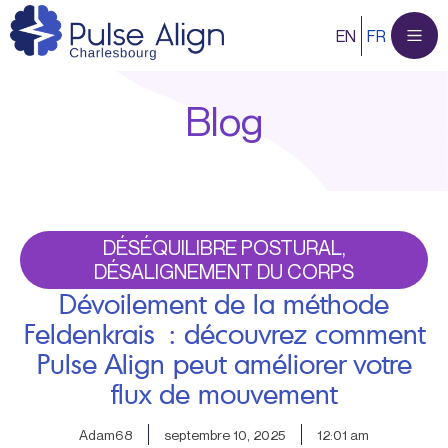
Aller
EN
FR
au
contenu
Blog
DÉSÉQUILIBRE POSTURAL,
DÉSALIGNEMENT DU CORPS
Dévoilement de la méthode
Feldenkrais : découvrez comment
Pulse Align peut améliorer votre
flux de mouvement
Adam68
septembre 10, 2025
12:01 am