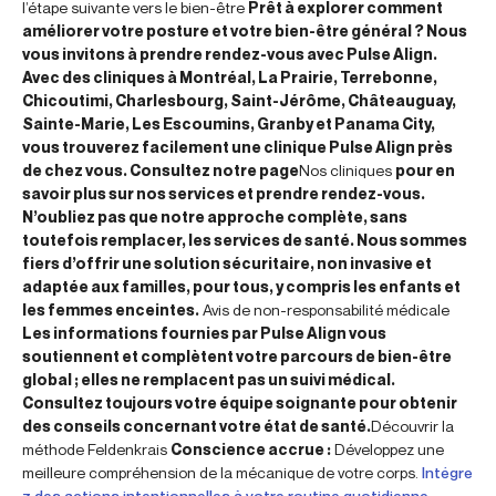
l’étape suivante vers le bien-être
Prêt à explorer comment
améliorer votre posture et votre bien-être général ? Nous
vous invitons à prendre rendez-vous avec Pulse Align.
Avec des cliniques à Montréal, La Prairie, Terrebonne,
Chicoutimi, Charlesbourg, Saint-Jérôme, Châteauguay,
Sainte-Marie, Les Escoumins, Granby et Panama City,
vous trouverez facilement une clinique Pulse Align près
de chez vous. Consultez notre page
Nos cliniques
pour en
savoir plus sur nos services et prendre rendez-vous.
N’oubliez pas que notre approche complète, sans
toutefois remplacer, les services de santé. Nous sommes
fiers d’offrir une solution sécuritaire, non invasive et
adaptée aux familles, pour tous, y compris les enfants et
les femmes enceintes.
Avis de non-responsabilité médicale
Les informations fournies par Pulse Align vous
soutiennent et complètent votre parcours de bien-être
global ; elles ne remplacent pas un suivi médical.
Consultez toujours votre équipe soignante pour obtenir
des conseils concernant votre état de santé.
Découvrir la
méthode Feldenkrais
Conscience accrue :
Développez une
meilleure compréhension de la mécanique de votre corps.
Intégre
z des actions intentionnelles à votre routine quotidienne.