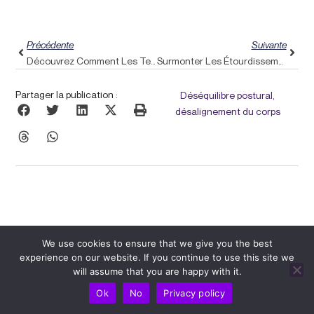
Précédent
Suiva
Précédente
Suivante
Découvrez Comment Les Techniques De Pulse Align Peuvent Aider À Soulager Les Étourdissements Et L’anxiété
Surmonter Les Étourdissements Post-Commotionnels : Découvrez Les Techniques De Recalibrage Doux De Pulse Align
Partager la publication :
Déséquilibre postural,
désalignement du corps
We use cookies to ensure that we give you the best
experience on our website. If you continue to use this site we
will assume that you are happy with it.
Articles Similaires
Ok
No
Privacy policy