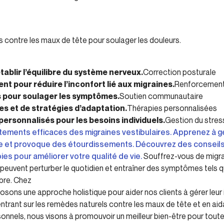
s contre les maux de tête pour soulager les douleurs.
tablir l’équilibre du système nerveux.
Correction posturale
ent pour réduire l’inconfort lié aux migraines.
Renforcement
s pour soulager les symptômes.
Soutien communautaire
s et de stratégies d’adaptation.
Thérapies personnalisées
personnalisés pour les besoins individuels.
Gestion du stre
tements efficaces des migraines vestibulaires. Apprenez à g
ibre et provoque des étourdissements. Découvrez des consei
pies pour améliorer votre qualité de vie.
Souffrez-vous de migrai
 peuvent perturber le quotidien et entraîner des symptômes tels
bre. Chez
osons une approche holistique pour aider nos clients à gérer leur 
entrant sur les remèdes naturels contre les maux de tête et en aid
onnels, nous visons à promouvoir un meilleur bien-être pour tou