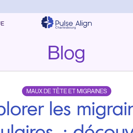
UE
Blog
MAUX DE TÊTE ET MIGRAINES
plorer les migrai
bulaires : découv