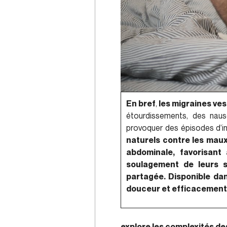
En bref
,
les migraines ves
étourdissements, des nausé
provoquer des épisodes d’in
naturels contre les maux
abdominale, favorisant 
soulagement de leurs 
partagée. Disponible dan
douceur et efficacement
explore les complexités de