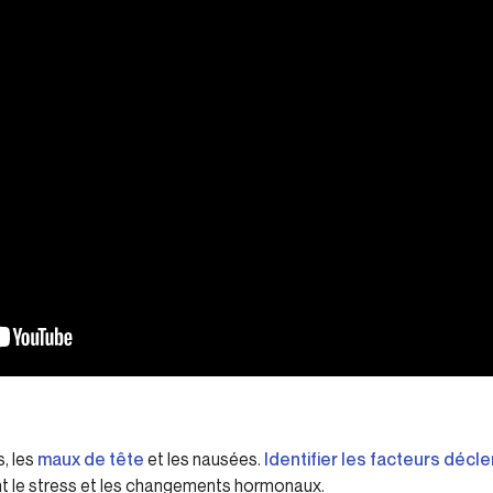
s, les
maux de tête
et les nausées.
Identifier les facteurs décl
t le stress et les changements hormonaux.