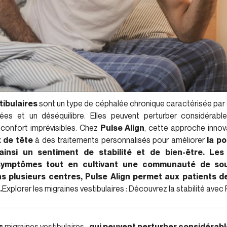
tibulaires
sont un type de céphalée chronique caractérisée pa
es et un déséquilibre. Elles peuvent perturber considérabl
confort imprévisibles. Chez
Pulse Align
, cette approche inno
 de tête
à des traitements personnalisés pour améliorer
la p
ainsi un sentiment de stabilité et de bien-être. Le
symptômes tout en cultivant une communauté de sou
s plusieurs centres, Pulse Align permet aux patients d
.
Explorer les migraines vestibulaires : Découvrez la stabilité avec 
s
migraines vestibulaires
, qui peuvent perturber considérabl