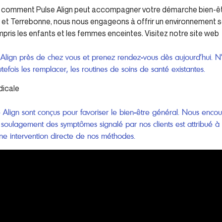
r comment Pulse Align peut accompagner votre démarche bien-être
et Terrebonne, nous nous engageons à offrir un environnement séc
pris les enfants et les femmes enceintes. Visitez notre site web
e Align près de chez vous et prenez rendez-vous dès aujourd’hui. N’
tefois les remplacer, les routines de soins de santé existantes.
dicale
 Align sont conçus pour favoriser le bien-être général. Nous encou
t soulagement des symptômes signalé par nos clients est attribué à 
 une intervention directe de nos méthodes.