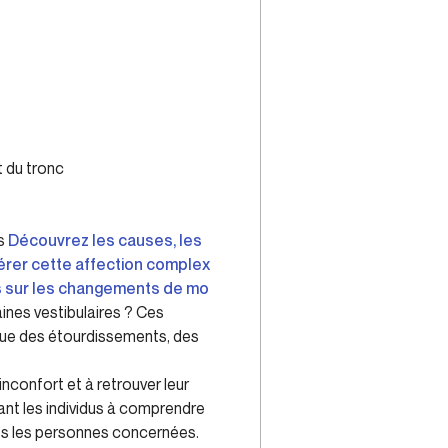
 du tronc
ss
Découvrez les causes, les
érer cette affection complex
ls sur les changements de mo
nes vestibulaires ? Ces
 que des étourdissements, des
inconfort et à retrouver leur
ant les individus à comprendre
tes les personnes concernées.