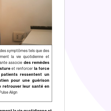
r des symptômes tels que des
ement la vie quotidienne et
vante associe
des remèdes
osture
et renforcer
la force
s patients ressentent un
tien pour une guérison
e retrouver leur santé en
Pulse Align
ement la vie quotidienne et