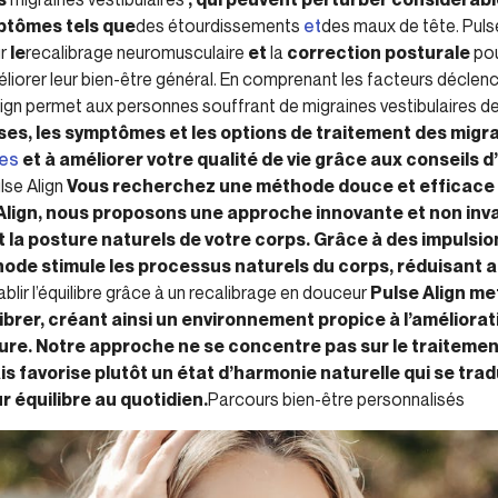
ptômes tels que
des étourdissements
et
des maux de tête. Puls
ur
le
recalibrage neuromusculaire
et
la
correction posturale
pou
méliorer leur bien-être général. En comprenant les facteurs déclench
ign permet aux personnes souffrant de migraines vestibulaires de 
es, les symptômes et les options de traitement des migra
ges
et à améliorer votre qualité de vie grâce aux conseils d
lse Align
Vous recherchez une méthode douce et efficace p
 Align, nous proposons une approche innovante et non inv
e et la posture naturels de votre corps. Grâce à des impulsi
ode stimule les processus naturels du corps, réduisant ain
blir l’équilibre grâce à un recalibrage en douceur
Pulse Align me
ibrer, créant ainsi un environnement propice à l’améliora
sture. Notre approche ne se concentre pas sur le traitemen
s favorise plutôt un état d’harmonie naturelle qui se trad
r équilibre au quotidien.
Parcours bien-être personnalisés