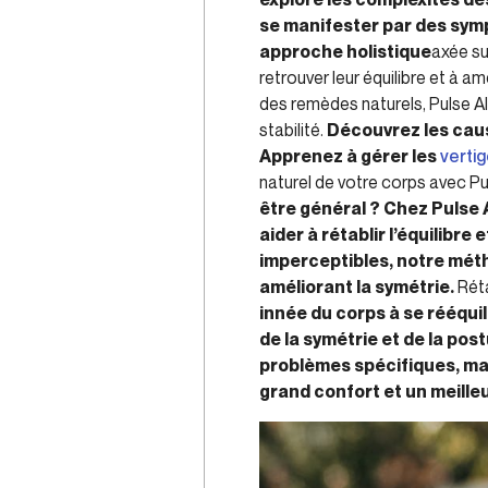
se manifester par des sym
approche holistique
axée s
retrouver leur équilibre et à a
des remèdes naturels, Pulse Al
stabilité.
Découvrez les caus
Apprenez à gérer les
verti
naturel de votre corps avec Pu
être général ? Chez Pulse
aider à rétablir l’équilibr
imperceptibles, notre méth
améliorant la symétrie.
Réta
innée du corps à se rééquil
de la symétrie et de la po
problèmes spécifiques, mai
grand confort et un meilleu