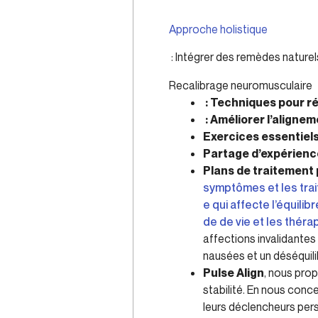
Approche holistique
: Intégrer des remèdes naturel
Recalibrage neuromusculaire
: Techniques pour ré
: Améliorer l’alignem
Exercices essentiel
Partage d’expérience
Plans de traitement 
symptômes et les trai
e qui affecte l’équil
de de vie et les théra
affections invalidantes
nausées et un déséquili
Pulse Align
, nous prop
stabilité. En nous conc
leurs déclencheurs pers