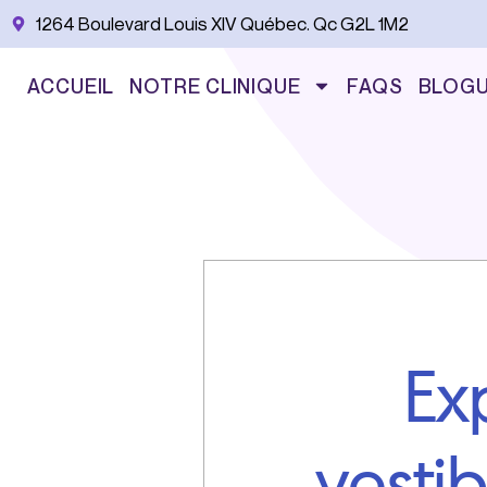
Aller
1264 Boulevard Louis XIV Québec. Qc G2L 1M2
au
contenu
ACCUEIL
NOTRE CLINIQUE
FAQS
BLOG
Ex
vesti