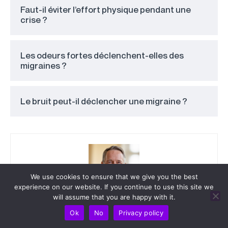
Faut-il éviter l’effort physique pendant une
crise ?
Les odeurs fortes déclenchent-elles des
migraines ?
Le bruit peut-il déclencher une migraine ?
We use cookies to ensure that we give you the best
experience on our website. If you continue to use this site we
will assume that you are happy with it.
Ok
No
Privacy policy
SimonBertrand