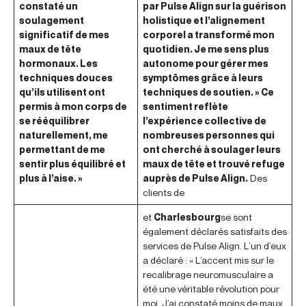
constaté un
par Pulse Align sur la guérison
soulagement
holistique et l’alignement
significatif de mes
corporel a transformé mon
maux de tête
quotidien. Je me sens plus
hormonaux. Les
autonome pour gérer mes
techniques douces
symptômes grâce à leurs
qu’ils utilisent ont
techniques de soutien. » Ce
permis à mon corps de
sentiment reflète
se rééquilibrer
l’expérience collective de
naturellement, me
nombreuses personnes qui
permettant de me
ont cherché à soulager leurs
sentir plus équilibré et
maux de tête et trouvé refuge
plus à l’aise. »
auprès de Pulse Align.
Des
clients de
et
Charlesbourg
se sont
également déclarés satisfaits des
services de Pulse Align. L’un d’eux
a déclaré : « L’accent mis sur le
recalibrage neuromusculaire a
été une véritable révolution pour
moi. J’ai constaté moins de maux