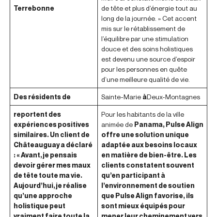
Terrebonne
de tête et plus d’énergie tout au
long de la journée. » Cet accent
mis sur le rétablissement de
l’équilibre par une stimulation
douce et des soins holistiques
est devenu une source d’espoir
pour les personnes en quête
d’une meilleure qualité de vie.
Des résidents de
Sainte-Marie
à
Deux-Montagnes
reportent des
Pour les habitants de la ville
expériences positives
animée de
Panama, Pulse Align
similaires. Un client de
offre une solution unique
Châteauguay a déclaré
adaptée aux besoins locaux
: « Avant, je pensais
en matière de bien-être. Les
devoir gérer mes maux
clients constatent souvent
de tête toute ma vie.
qu’en participant à
Aujourd’hui, je réalise
l’environnement de soutien
qu’une approche
que Pulse Align favorise, ils
holistique peut
sont mieux équipés pour
vraiment faire toute la
mener leur cheminement vers