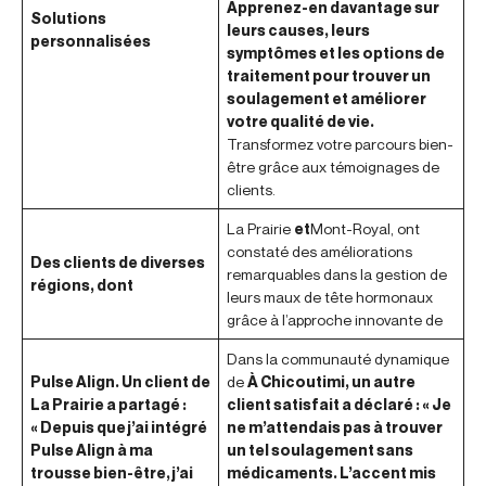
Apprenez-en davantage sur
Solutions
leurs causes, leurs
personnalisées
symptômes et les options de
traitement pour trouver un
soulagement et améliorer
votre qualité de vie.
Transformez votre parcours bien-
être grâce aux témoignages de
clients.
La Prairie
et
Mont-Royal, ont
constaté des améliorations
Des clients de diverses
remarquables dans la gestion de
régions, dont
leurs maux de tête hormonaux
grâce à l’approche innovante de
Dans la communauté dynamique
Pulse Align. Un client de
de
À Chicoutimi, un autre
La Prairie a partagé :
client satisfait a déclaré : « Je
« Depuis que j’ai intégré
ne m’attendais pas à trouver
Pulse Align à ma
un tel soulagement sans
trousse bien-être, j’ai
médicaments. L’accent mis