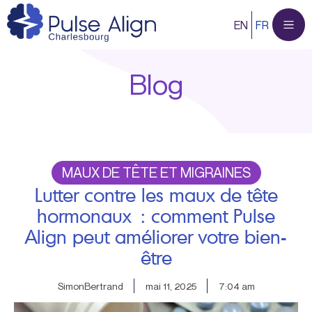
Aller
EN
FR
au
contenu
Blog
MAUX DE TÊTE ET MIGRAINES
Lutter contre les maux de tête
hormonaux : comment Pulse
Align peut améliorer votre bien-
être
SimonBertrand
mai 11, 2025
7:04 am